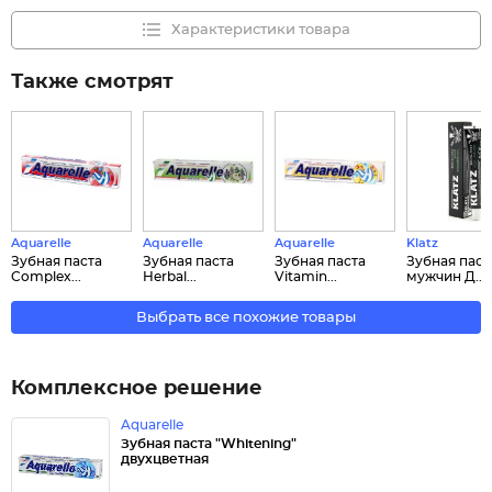
Характеристики товара
Также смотрят
Aquarelle
Aquarelle
Aquarelle
Klatz
Зубная паста
Зубная паста
Зубная паста
Зубная паст
Complex...
Herbal...
Vitamin...
мужчин Д...
Выбрать все похожие товары
Комплексное решение
Aquarelle
Зубная паста "Whitening"
двухцветная