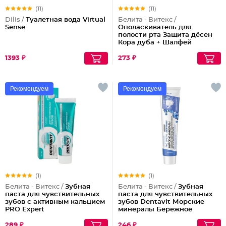
(11)
(11)
Dilis /
Туалетная вода Virtual
Белита - Витекс /
Sense
Ополаскиватель для
полости рта Защита дёсен
Кора дуба + Шалфей
Dentavit
1393 ₽
273 ₽
Рекомендуем
Рекомендуем
(1)
(1)
Белита - Витекс /
Зубная
Белита - Витекс /
Зубная
паста для чувствительных
паста для чувствительных
зубов с активным кальцием
зубов Dentavit Морские
PRO Expert
минералы Бережное
отбеливание и укрепление
эмали
289 ₽
246 ₽