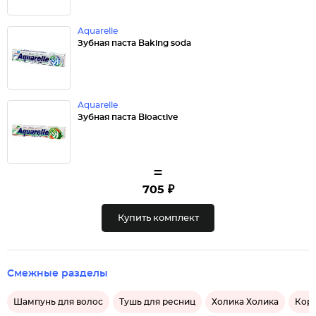
Aquarelle
Зубная паста Baking soda
Aquarelle
Зубная паста Bioactive
=
705 ₽
Купить комплект
Смежные разделы
Шампунь для волос
Тушь для ресниц
Холика Холика
Коре