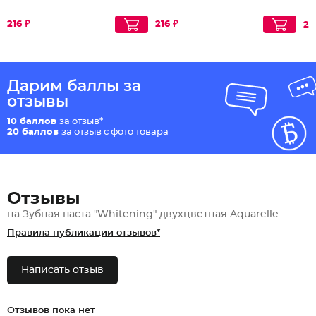
216 ₽
216 ₽
21
Дарим баллы за
отзывы
10 баллов
за отзыв*
20 баллов
за отзыв с фото товара
Отзывы
на Зубная паста "Whitening" двухцветная Aquarelle
Правила публикации отзывов*
Написать отзыв
Отзывов пока нет