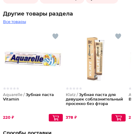
Другие товары раздела
Все товары
Aquarelle /
Зубная паста
Klatz /
Зубная паста для
Aq
Vitamin
девушек соблазнительный
Bi
просекко без фтора
220 ₽
378 ₽
21
Способы доставки