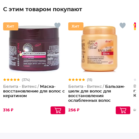
С этим товаром покупают
(374)
(15)
Be
Белита - Витекс /
Маска-
Белита - Витекс /
Бальзам-
гу
восстановление для волос с
шелк для волос для
Ка
кератином
восстановления
ослабленных волос
316 ₽
256 ₽
55