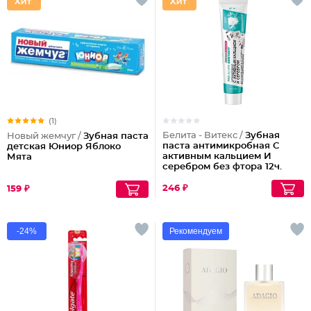
(1)
Белита - Витекс /
Зубная
Новый жемчуг /
Зубная паста
паста антимикробная С
детская Юниор Яблоко
активным кальцием И
Мята
серебром без фтора 12ч.
защиты
246 ₽
159 ₽
-24%
Рекомендуем