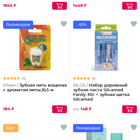
1642 ₽
1449 ₽
Рекомендуем
-40%
(1)
(1)
Vilsen /
Зубная нить вощеная
SILCA /
Набор дорожный:
с ароматом мяты,16,5 м
зубная паста Silcamed
Fanily 30г + зубная щетка
Silcamed
184 ₽
148 ₽
247
Рекомендуем