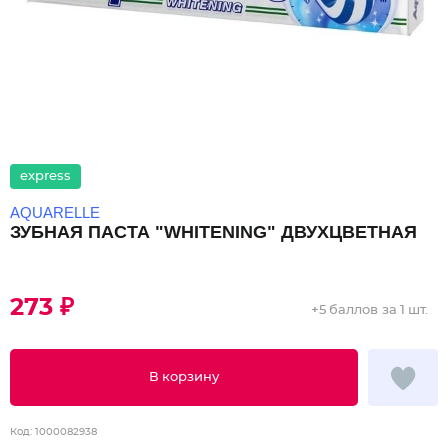
express
AQUARELLE
ЗУБНАЯ ПАСТА "WHITENING" ДВУХЦВЕТНАЯ
273 ₽
+
5 баллов
за 1 шт.
В корзину
Код:
1000082938