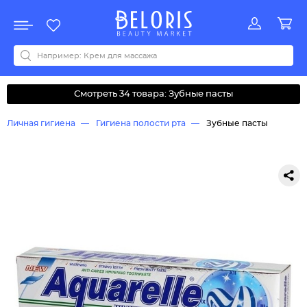
Распродажа
Акции
Новинки
Хит продаж
Все бренды
0-9
A
B
C
D
E
F
G
H
I
J
K
L
M
N
O
P
Q
R
S
T
U
V
W
Y
Z
А
Б
В
Д
З
И
М
О
К
Л
Н
П
Р
С
Т
У
Ф
Ч
Смотреть 34 товара: Зубные пасты
Личная гигиена
Гигиена полости рта
Зубные пасты