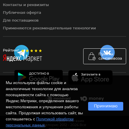
Контакты и реквизиты
Публичная оферта
Для поставщиков
Применяются рекомендательные технологии
Рейтинг
Пункты
самовывоза
Мы используем файлы cookie и
аналогичные технологии для анализа
посещаемости сайта с помощью
Яндекс.Метрики, определения вашего
Принимаю
местоположения и улучшения работы
сайта. Продолжая использовать сайт, вы
соглашаетесь с
Политикой обработки
Ⓒ Интернет-магазин
.
персональных данных
Белорис 2012 - 2026 Все
права защищены