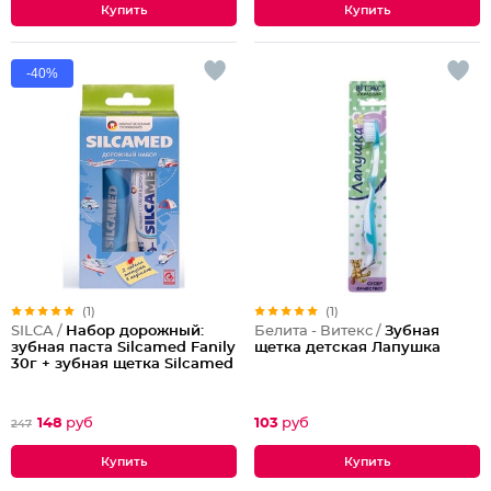
-40%
(1)
(1)
SILCA /
Набор дорожный:
Белита - Витекс /
Зубная
зубная паста Silcamed Fanily
щетка детская Лапушка
30г + зубная щетка Silcamed
148
руб
103
руб
247