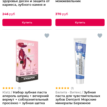
здоровье десен и защита от
можжевельник
кариеса, зубного камня и
налета
246
руб
370
руб
(1)
(1)
Klatz /
Набор зубная паста
Белита - Витекс /
Зубная
апероль шприц + вечерний
паста для чувствительных
вермут + соблазнительный
зубов Dentavit Морские
просекко + зубная щетка
минералы Бережное
для взрослых
отбеливание и укрепление