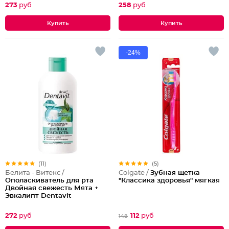
273
руб
258
руб
-24%
(11)
(5)
Белита - Витекс /
Colgate /
Зубная щетка
Ополаскиватель для рта
"Классика здоровья" мягкая
Двойная свежесть Мята +
Эвкалипт Dentavit
272
руб
112
руб
148