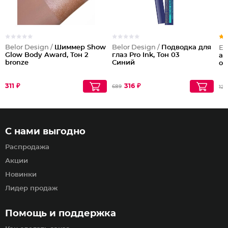
Belor Design /
Шиммер Show
Belor Design /
Подводка для
El
Glow Body Award, Тон 2
глаз Pro Ink, Тон 03
ан
bronze
Синий
об
311 ₽
316 ₽
689
128
С нами выгодно
Распродажа
Акции
Новинки
Лидер продаж
Помощь и поддержка