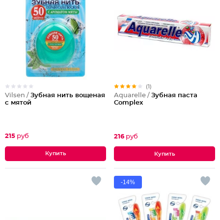
(1)
Vilsen /
Зубная нить вощеная
Aquarelle /
Зубная паста
с мятой
Complex
215
руб
216
руб
-14%