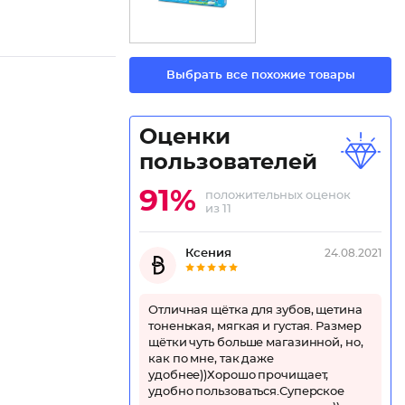
Выбрать все похожие товары
Оценки
пользователей
91%
положительных оценок
из 11
Ксения
24.08.2021
Отличная щётка для зубов, щетина
тоненькая, мягкая и густая. Размер
щётки чуть больше магазинной, но,
как по мне, так даже
удобнее))Хорошо прочищает,
удобно пользоваться.Суперское