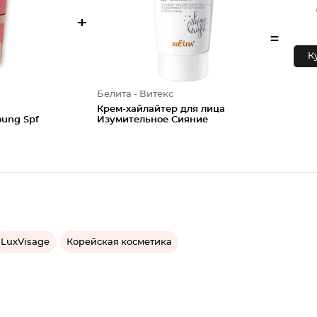
+
=
К
Белита - Витекс
Крем-хайлайтер для лица
oung Spf
Изумительное Сияние
LuxVisage
Корейская косметика