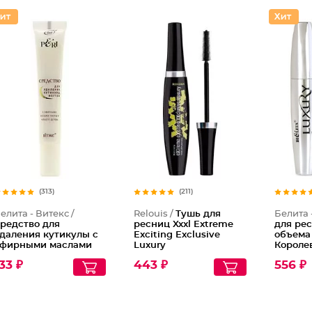
(313)
(211)
елита - Витекс /
Relouis /
Тушь для
Белита 
редство для
ресниц Xxxl Extreme
для ре
даления кутикулы с
Exciting Exclusive
объема
фирными маслами
Luxury
Короле
ихты и чайного
33 ₽
443 ₽
556 ₽
ерева