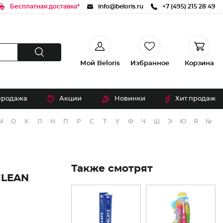
Бесплатная доставка*
info@beloris.ru
+7 (495) 215 28 49
Мой Beloris
Избранное
Корзина
продажа
Акции
Новинки
Хит продаж
М
О
К
Л
Н
П
Р
С
Т
У
Ф
Ч
Ш
Э
Ю
Я
№
Также смотрят
CLEAN