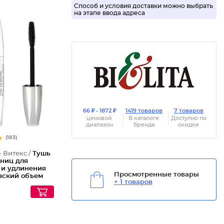
Способ и условия доставки можно выбрать
на этапе ввода адреса
66 ₽ - 1872 ₽
1419 товаров
7 товаров
ценовой
В каталоге
Доступно по
диапазон
бренда
скидке
(183)
- Витекс /
Тушь
сниц для
 и удлинения
Просмотренные товары
вский объем
+ 1 товаров