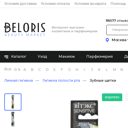
Условия доставки
Условия оплаты
Условия возврата
Помощь
116577
отзыв
Интернет-магазин
косметики и парфюмерии
Москва
Каталог
Уход
Макияж
Парфюмерия
Д
Все бренды
0-9
A
B
C
D
E
F
G
H
I
J
K
L
M
N
Личная гигиена
Гигиена полости рта
Зубные щетки
express