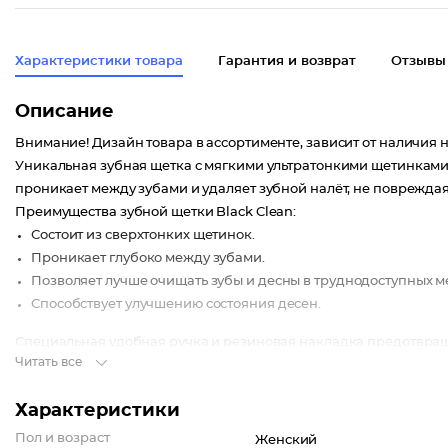
Характеристики товара
Гарантия и возврат
Отзывы
Описание
Внимание! Дизайн товара в ассортименте, зависит от наличия н
Уникальная зубная щетка с мягкими ультратонкими щетинкам
проникает между зубами и удаляет зубной налёт, не поврежда
Преимущества зубной щетки Black Clean:
Состоит из сверхтонких щетинок.
Проникает глубоко между зубами.
Позволяет лучше очищать зубы и десны в труднодоступных ме
Способствует улучшению состояния десен.
Специальная удобная ручка и резиновая накладка предотвраща
Читать все
всем требованиям по уходу за зубами.
Характеристики
Пол и возраст
Женский