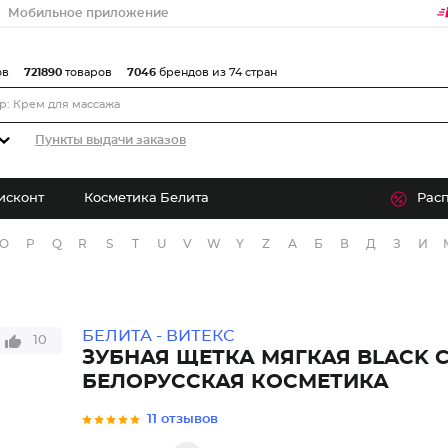
Мобильное приложение
ов
721890
товаров
7046
брендов из 74 стран
Пункты выдачи заказов
исконт
Косметика Белита
Рас
O
P
Q
R
S
T
U
V
W
Y
Z
А
Б
В
Д
З
И
БЕЛИТА - ВИТЕКС
10
ЗУБНАЯ ЩЕТКА МЯГКАЯ BLACK 
БЕЛОРУССКАЯ КОСМЕТИКА
11 отзывов