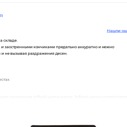
11
Нашли ош
а складе.
и и заостренными кончиками предельно аккуратно и нежно
я и не вызывая раздражения десен.
стах.
ют скольжение зубной щетки в руке. Зубная щетка соответствуе