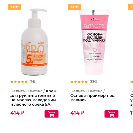
(76)
(330)
Белита - Витекс /
Крем
Белита - Витекс /
Б
для рук питательный
Основа-праймер под
С
на маслах макадамии
макияж
у
и лесного ореха 5A
э
п
414 ₽
414 ₽
1
д