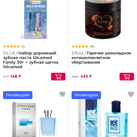
(1)
(9)
SILCA /
Набор дорожный:
Elfora /
Горячее шоколадное
зубная паста Silcamed
антицеллюлитное
Fanily 30г + зубная щетка
обертывание
Silcamed
148 ₽
435 ₽
247
1280
Рекомендуем
Рекомендуем