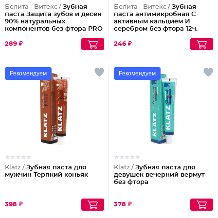
Белита - Витекс /
Зубная
Белита - Витекс /
Зубная
паста Защита зубов и десен
паста антимикробная С
90% натуральных
активным кальцием И
компонентов без фтора PRO
серебром без фтора 12ч.
Expert
защиты
289 ₽
246 ₽
Рекомендуем
Рекомендуем
Klatz /
Зубная паста для
Klatz /
Зубная паста для
мужчин Терпкий коньяк
девушек вечерний вермут
без фтора
398 ₽
378 ₽