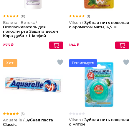
(11)
(1)
Белита - Витекс /
Vilsen /
Зубная нить вощеная
Ополаскиватель для
с ароматом мяты,16,5 м
полости рта Защита дёсен
Кора дуба + Шалфей
Dentavit
273 ₽
184 ₽
Рекомендуем
(3)
Vilsen /
Зубная нить вощеная
Aquarelle /
Зубная паста
с мятой
Classic