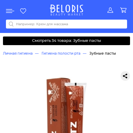
Распродажа
Акции
Новинки
Хит продаж
Все бренды
0-9
A
B
C
D
E
F
G
H
I
J
K
L
M
N
O
P
Q
R
S
T
U
V
W
Y
Z
А
Б
В
Д
З
И
М
О
К
Л
Н
П
Р
С
Т
У
Ф
Ч
Смотреть 34 товара: Зубные пасты
Личная гигиена
Гигиена полости рта
Зубные пасты