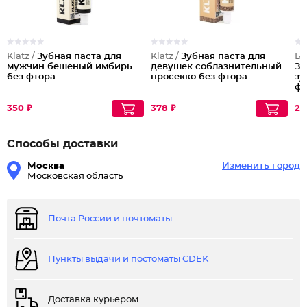
Klatz /
Зубная паста для
Klatz /
Зубная паста для
Бе
мужчин бешеный имбирь
девушек соблазнительный
Зу
без фтора
просекко без фтора
зу
фт
за
G
350 ₽
378 ₽
20
Способы доставки
Москва
Изменить город
Московская область
Почта России и почтоматы
Пункты выдачи и постоматы CDEK
Доставка курьером