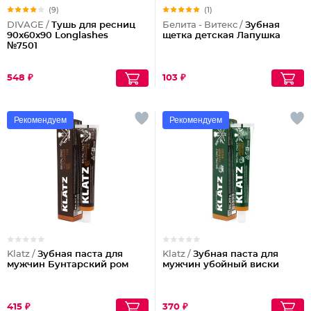
(9)
(1)
DIVAGE /
Тушь для ресниц
Белита - Витекс /
Зубная
90x60x90 Longlashes
щетка детская Лапушка
№7501
548 ₽
103 ₽
Рекомендуем
Рекомендуем
Klatz /
Зубная паста для
Klatz /
Зубная паста для
мужчин Бунтарский ром
мужчин убойный виски
415 ₽
370 ₽