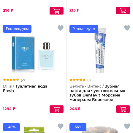
215 ₽
214 ₽
Рекомендуем
Рекомендуем
(2)
(1)
Dilis /
Туалетная вода
Белита - Витекс /
Зубная
Fresh
паста для чувствительных
зубов Dentavit Морские
минералы Бережное
отбеливание и укрепление
эмали
1292 ₽
246 ₽
-40%
-66%