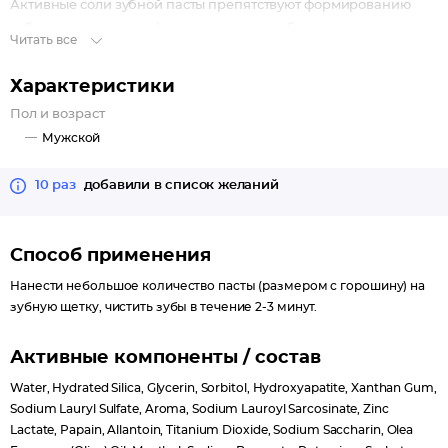
Активные соли зубной пасты препятствуют формированию
зубного камня, ионы фтора укрепляют зубную эмаль, ионы
Читать все
цинка и активные компоненты солодки оказывают
бактериостатическое действие, сохраняет ощущение
Характеристики
свежести во рту.
Пол и возраст
Мужской
10 раз
добавили в список желаний
Способ применения
Нанести небольшое количество пасты (размером с горошину) на
зубную щетку, чистить зубы в течение 2-3 минут.
Активные компоненты / состав
Water, Hydrated Silica, Glycerin, Sorbitol, Hydroxyapatite, Xanthan Gum,
Sodium Lauryl Sulfate, Aroma, Sodium Lauroyl Sarcosinate, Zinc
Lactate, Papain, Allantoin, Titanium Dioxide, Sodium Saccharin, Olea