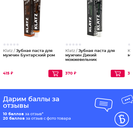
Klatz /
Зубная паста для
Klatz /
Зубная паста для
Kl
мужчин Бунтарский ром
мужчин Дикий
му
можжевельник
415 ₽
370 ₽
39
Дарим баллы за
отзывы
10 баллов
за отзыв*
20 баллов
за отзыв с фото товара