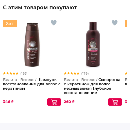
С этим товаром покупают
(165)
(176)
Белита - Витекс /
Шампунь-
Белита - Витекс /
Сыворотка
Бе
восстановление для волос с
с кератином для волос
ва
кератином
несмываемая Глубокое
восстановление
346 ₽
260 ₽
34