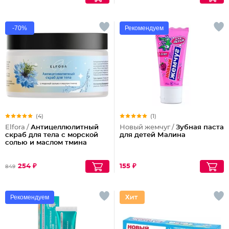
-70%
Рекомендуем
(4)
(1)
Elfora /
Антицеллюлитный
Новый жемчуг /
Зубная паста
скраб для тела с морской
для детей Малина
солью и маслом тмина
254 ₽
155 ₽
849
Рекомендуем