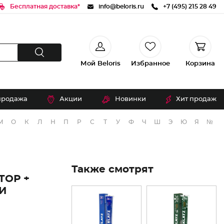
Бесплатная доставка*
info@beloris.ru
+7 (495) 215 28 49
Мой Beloris
Избранное
Корзина
продажа
Акции
Новинки
Хит продаж
М
О
К
Л
Н
П
Р
С
Т
У
Ф
Ч
Ш
Э
Ю
Я
№
Также смотрят
ТОР +
И