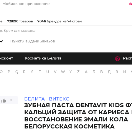
Мобильное приложение
ов
721890
товаров
7046
брендов из 74 стран
Пункты выдачи заказов
исконт
Косметика Белита
Рас
O
P
Q
R
S
T
U
V
W
Y
Z
А
Б
В
Д
З
И
БЕЛИТА - ВИТЕКС
0
ЗУБНАЯ ПАСТА DENTAVIT KIDS Ф
КАЛЬЦИЙ ЗАЩИТА ОТ КАРИЕСА 
ВОССТАНОВЕНИЕ ЭМАЛИ КОЛА
БЕЛОРУССКАЯ КОСМЕТИКА