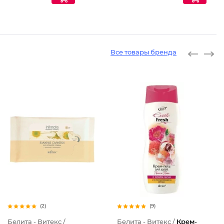
Все товары бренда
(2)
(9)
Белита - Витекс /
Белита - Витекс /
Крем-