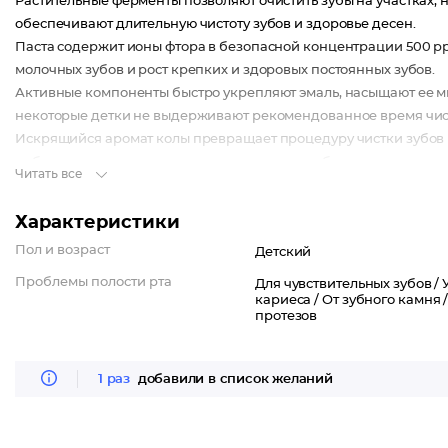
Растительные ферменты позволяют очистить зубы на участках,
обеспечивают длительную чистоту зубов и здоровье десен.
Паста содержит ионы фтора в безопасной концентрации 500 p
молочных зубов и рост крепких и здоровых постоянных зубов.
Активные компоненты быстро укрепляют эмаль, насыщают ее ми
некоторые детки не выдерживают рекомендованное время чис
Искрящийся аромат колы превращает процедуру чистки зубов 
ребенка к гигиене и правильному уходу за зубками.
Читать все
Без SLS, SLES, диоксида титана.
Характеристики
Пол и возраст
Детский
Проблемы полости рта
Для чувствительных зубов /
кариеса /
От зубного камня 
протезов
1 раз
добавили в список желаний