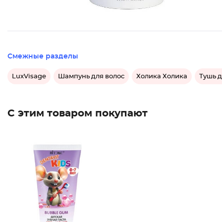
Смежные разделы
LuxVisage
Шампунь для волос
Холика Холика
Тушь 
С этим товаром покупают