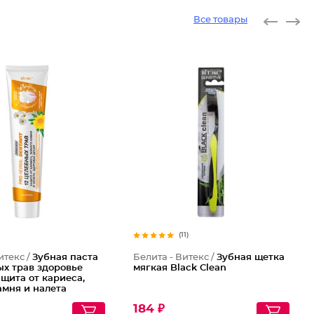
Все товары
(11)
итекс /
Зубная паста
Белита - Витекс /
Зубная щетка
ых трав здоровье
мягкая Black Clean
ащита от кариеса,
амня и налета
184 ₽