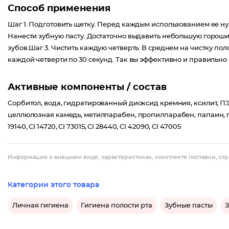
Способ применения
Шаг 1. Подготовить щетку. Перед каждым использованием ее ну
Нанести зубную пасту. Достаточно выдавить небольшую гороши
зубов.Шаг 3. Чистить каждую четверть. В среднем на чистку пол
каждой четверти по 30 секунд. Так вы эффективно и правильно 
Активные компоненты / состав
Сорбитол, вода, гидратированный диоксид кремния, ксилит, ПЭ
целлюлозная камедь, метилпарабен, пропилпарабен, папаин, гл
19140, CI 14720, CI 73015, CI 28440, CI 42090, CI 47005
Информация о внешнем виде, характеристиках, комплекте поставки, стр
Категории этого товара
Личная гигиена
Гигиена полости рта
Зубные пасты
З