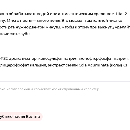
жно обрабатывать водой или антисептическим средством. Шаг 2.
ну. Много пасты — много пены. Это мешает тщательной чистке
ости рта нужно две-три минуты. Чтобы к этому привыкнуть, уделяй
почистите зубы.
Г-32, ароматизатор, кокосульфат натрия, монофторфосфат натрия,
ицерофосфат кальция, экстракт семян Cola Acuminata (колы), CI
ане изготовления и свойствах носит справочный характер.
убные пасты Белита