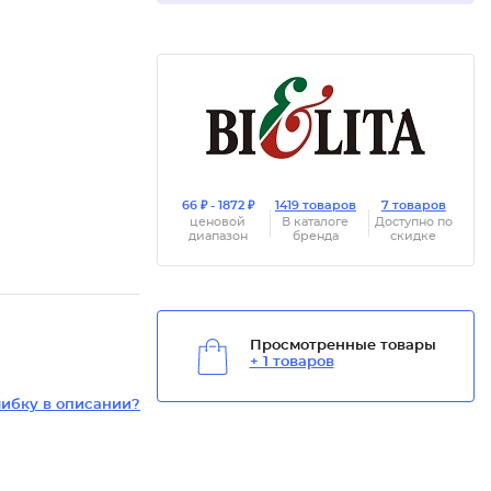
66 ₽ - 1872 ₽
1419 товаров
7 товаров
ценовой
В каталоге
Доступно по
диапазон
бренда
скидке
Просмотренные товары
+ 1 товаров
ибку в описании?