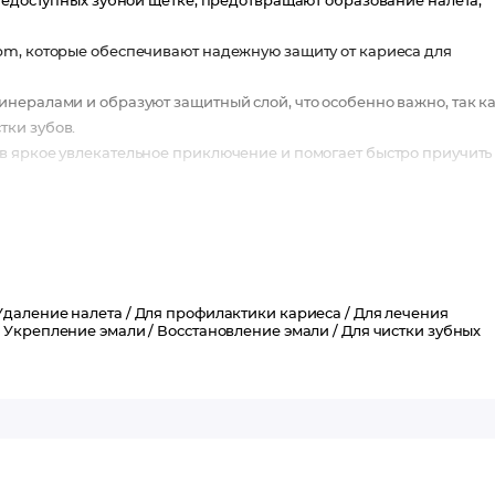
 недоступных зубной щетке, предотвращают образование налета,
pm, которые обеспечивают надежную защиту от кариеса для
нералами и образуют защитный слой, что особенно важно, так к
тки зубов.
в яркое увлекательное приключение и помогает быстро приучить
Удаление налета /
Для профилактики кариеса /
Для лечения
/
Укрепление эмали /
Восстановление эмали /
Для чистки зубных