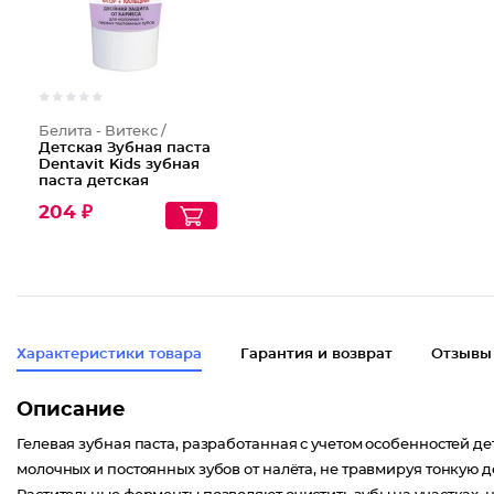
Белита - Витекс /
Детская Зубная паста
Dentavit Kids зубная
паста детская
фтор+кальций
204 ₽
двойная защита ОТ
кариеса Bubble GUM
Характеристики товара
Гарантия и возврат
Отзывы
Описание
Гелевая зубная паста, разработанная с учетом особенностей д
молочных и постоянных зубов от налёта, не травмируя тонкую д