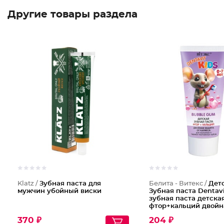
Другие товары раздела
Klatz /
Зубная паста для
Белита - Витекс /
Дет
мужчин убойный виски
Зубная паста Dentavi
зубная паста детска
фтор+кальций двойн
ОТ кариеса Bubble 
370 ₽
204 ₽