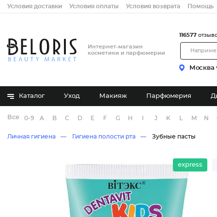
Условия доставки
Условия оплаты
Условия возврата
Помощь
116577
отзыв
Интернет-магазин
косметики и парфюмерии
Москва
Каталог
Уход
Макияж
Парфюмерия
Д
Все бренды
0-9
A
B
C
D
E
F
G
H
I
J
K
L
M
N
Личная гигиена
Гигиена полости рта
Зубные пасты
express