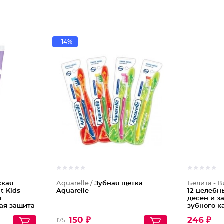
-14%
ская
Aquarelle /
Зубная щетка
Белита - В
t Kids
Aquarelle
12 целебн
я
десен и з
ая защита
зубного к
GUM
150 ₽
246 ₽
175