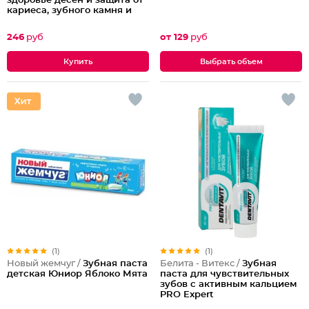
здоровье десен и защита от
кариеса, зубного камня и
налета
246
руб
от 129
руб
Выбрать объем
(1)
(1)
Новый жемчуг /
Зубная паста
Белита - Витекс /
Зубная
детская Юниор Яблоко Мята
паста для чувствительных
зубов с активным кальцием
PRO Expert