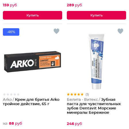
159
руб
289
руб
-46%
(1)
Arko /
Крем для бритья Arko
Белита - Витекс /
Зубная
тройное действие, 65 г
паста для чувствительных
зубов Dentavit Морские
минералы Бережное
отбеливание и укрепление
эмали
88
руб
246
руб
163