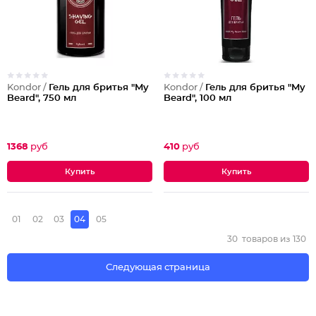
Kondor /
Гель для бритья "My
Kondor /
Гель для бритья "My
Beard", 750 мл
Beard", 100 мл
1368
руб
410
руб
01
02
03
04
05
30
товаров из
130
Следующая страница