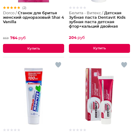
(2)
Белита - Витекс /
Детская
Dorco /
Станок для бритья
Зубная паста Dentavit Kids
женский одноразовый Shai 4
зубная паста детская
Vanilla
фтор+кальций двойная
защита ОТ кариеса Bubble
GUM
204
руб
764
руб
859