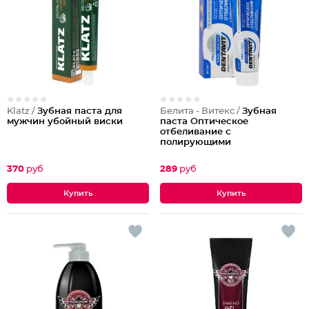
Klatz /
Зубная паста для
Белита - Витекс /
Зубная
мужчин убойный виски
паста Оптическое
отбеливание с
полирующими
микрористаллами
Экстрасвежесть PRO Expert
370
руб
289
руб