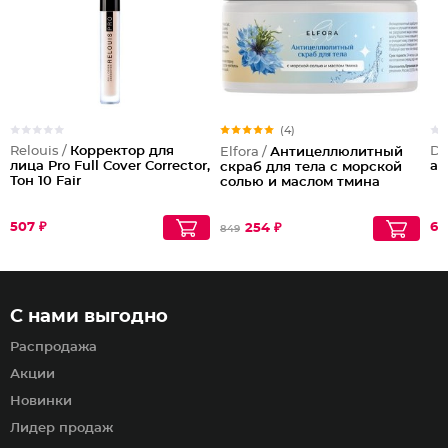
(4)
Relouis /
Корректор для
Dil
Elfora /
Антицеллюлитный
лица Pro Full Cover Corrector,
ac
скраб для тела с морской
Тон 10 Fair
солью и маслом тмина
507 ₽
61
254 ₽
849
С нами выгодно
Распродажа
Акции
Новинки
Лидер продаж