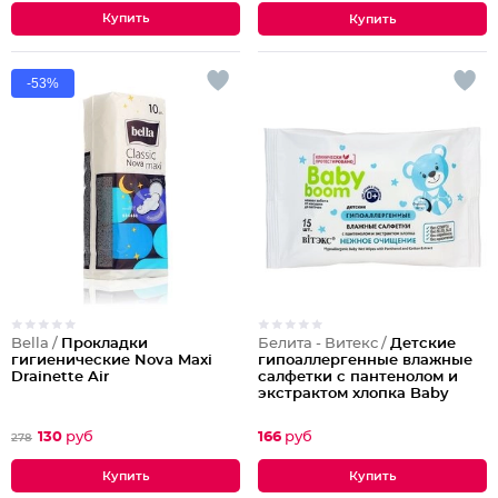
-53%
Bella /
Прокладки
Белита - Витекс /
Детские
гигиенические Nova Maxi
гипоаллергенные влажные
Drainette Air
салфетки с пантенолом и
экстрактом хлопка Baby
Boom
130
руб
166
руб
278