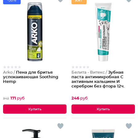
-50%
Arko /
Пена для бритья
Белита - Витекс /
Зубная
успокаивающая Soothing
паста антимикробная С
Hemp
активным кальцием И
серебром без фтора 12ч.
защиты
171
руб
246
руб
342