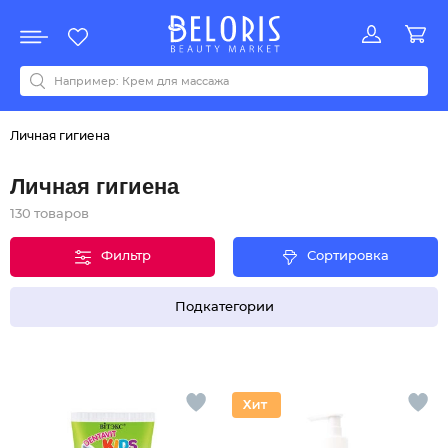
Распродажа
Акции
Новинки
Хит продаж
Все бренды
0-9
A
B
C
D
E
F
G
H
I
J
K
L
M
N
O
P
Q
R
S
T
U
V
W
Y
Z
А
Б
В
Д
З
И
М
О
К
Л
Н
П
Р
С
Т
У
Ф
Ч
Личная гигиена
Личная гигиена
130 товаров
Фильтр
Сортировка
Подкатегории