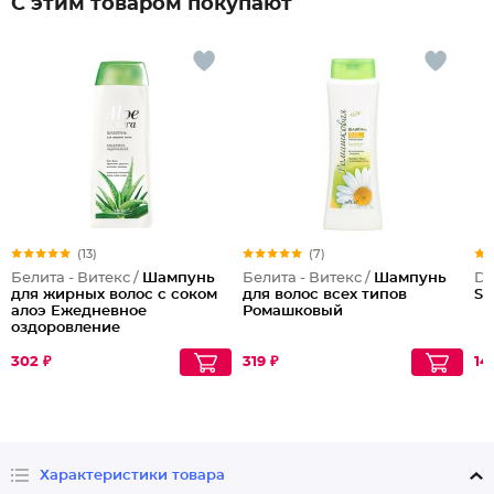
С этим товаром покупают
(13)
(7)
Белита - Витекс /
Шампунь
Белита - Витекс /
Шампунь
Dil
для жирных волос с соком
для волос всех типов
St
алоэ Ежедневное
Ромашковый
оздоровление
302 ₽
319 ₽
14
Характеристики товара