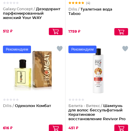
(4)
Galaxy Concept /
Дезодорант
Dilis /
Туалетная вода
парфюмированный
Taboo
женский Your WAY
512 ₽
1759 ₽
Рекомендуем
Рекомендуем
Dilis /
Одеколон Комбат
Белита - Витекс /
Шампунь
для волос бессульфатный
Кератиновое
восстановление Revivor Pro
Salon Hair
616 ₽
451 ₽