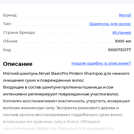
Бренд:
Nirvel
Тип:
Шампунь для волос
Страна бренда:
Испания
Объем:
1000 мл
Код:
1000735177
Описание
Нашли ошибку в описании?
Мягкий шампунь Nirvel BasicPro Protein Shampoo для нежного
очищения сухих и поврежденных волос.
Входящие в состав шампуня протеины пшеницы и сои
интенсивно регенерируют поврежденные участки волос.
Коллаген восстанавливает эластичность, упругость, возвращая
волосам жизненную силу. Экстракты рожкового дерева и
листьев арганы восстанавливают гидробаланс сухих волос,
возвращая им здоровье, силу и блеск. Обладает
накопительным эффектом. Подходит для ежедневного