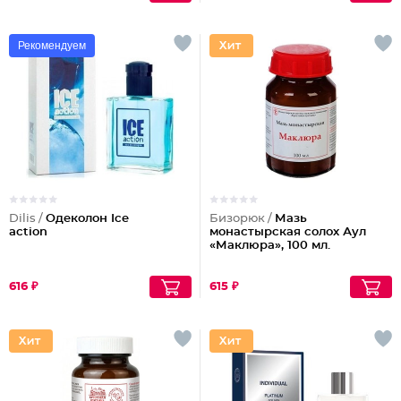
Рекомендуем
Dilis /
Одеколон Ice
Бизорюк /
Мазь
action
монастырская солох Аул
«Маклюра», 100 мл.
616 ₽
615 ₽