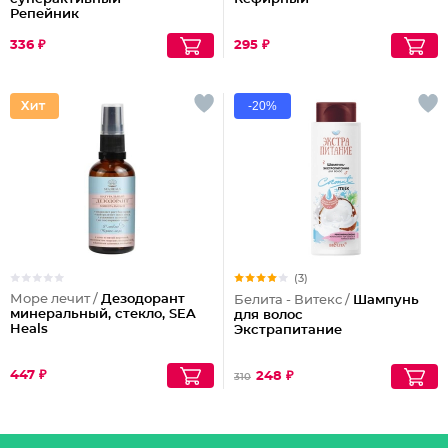
Репейник
336 ₽
295 ₽
-20%
(3)
Море лечит /
Дезодорант
Белита - Витекс /
Шампунь
минеральный, стекло, SEA
для волос
Heals
Экстрапитание
447 ₽
248 ₽
310