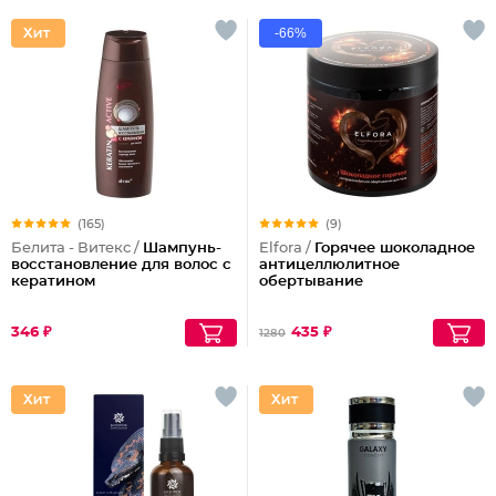
-66%
(165)
(9)
Белита - Витекс /
Шампунь-
Elfora /
Горячее шоколадное
восстановление для волос с
антицеллюлитное
кератином
обертывание
346 ₽
435 ₽
1280