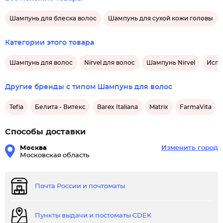
Шампунь для блеска волос
Шампунь для сухой кожи головы
Категории этого товара
Шампунь для волос
Nirvel для волос
Шампунь Nirvel
Испа
Другие бренды с типом Шампунь для волос
Tefia
Белита - Витекс
Barex Italiana
Matrix
FarmaVita
Способы доставки
Москва
Изменить город
Московская область
Почта России и почтоматы
Пункты выдачи и постоматы CDEK