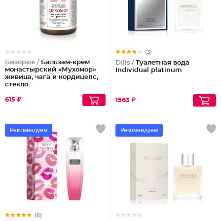
(3)
Бизорюк /
Бальзам-крем
Dilis /
Туалетная вода
монастырский «Мухомор»
Individual platinum
живица, чага и кордицепс,
стекло
615 ₽
1563 ₽
Рекомендуем
Рекомендуем
(6)