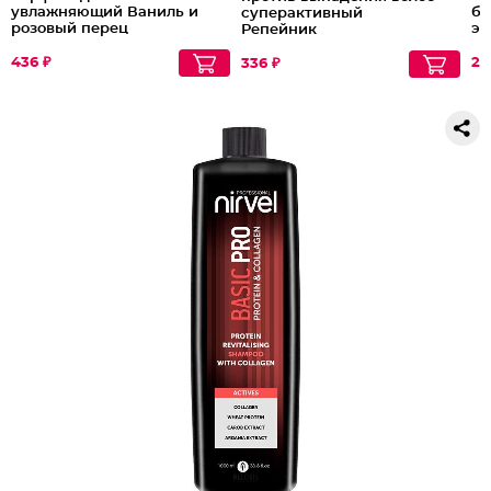
увлажняющий Ваниль и
ба
суперактивный
розовый перец
эк
Репейник
Cu
436 ₽
27
336 ₽