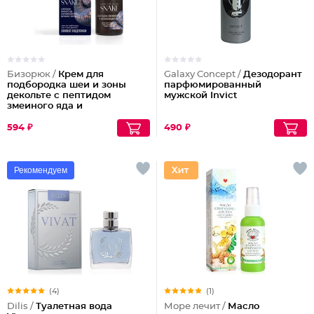
Бизорюк /
Крем для
Galaxy Concept /
Дезодорант
подбородка шеи и зоны
парфюмированный
декольте с пептидом
мужской Invict
змеиного яда и
антиоксидантами
594 ₽
490 ₽
Рекомендуем
(4)
(1)
Dilis /
Туалетная вода
Море лечит /
Масло