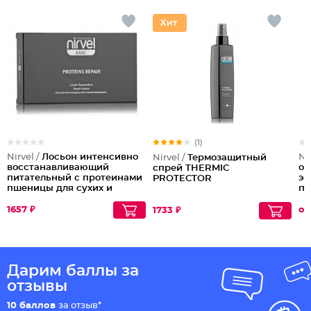
(1)
Nirvel /
Лосьон интенсивно
Ni
Nirvel /
Термозащитный
восстанавливающий
ок
спрей THERMIC
питательный с протеинами
эк
PROTECTOR
пшеницы для сухих и
пр
поврежденных волос
Sh
PROTEINS
Ca
1657 ₽
от
1733 ₽
Дарим баллы за
отзывы
10 баллов
за отзыв*