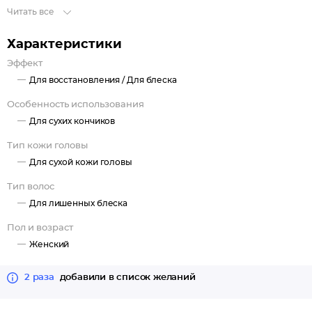
применения
Читать все
Активные компоненты: коллаген, протеины пшеницы,
протеины сои, экстракт рожкового дерева, экстракт листьев
Характеристики
арганы
Эффект
Для восстановления /
Для блеска
Особенность использования
Для сухих кончиков
Тип кожи головы
Для сухой кожи головы
Тип волос
Для лишенных блеска
Пол и возраст
Женский
2 раза
добавили в список желаний