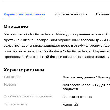
Характеристики товара
Гарантия и возврат
Отзывы
Описание
Маска-блеск Color Protection от Nirvel для окрашенных волос, 
протеинам шелка – возвращают окрашенным волосам яркий, на
сохраняет цвет, а также защищает волосы от УФ излучения. Ид
потери цвета. Результат Mask-shine Color Protection от Нирве
превосходный зеркальный блеск и создает на волосах защитную
Характеристики
Тип волос
Для поврежденных /
Для ок
Эффект
Для восстановления /
Для бл
гладкости
Особенность использования
Защита от солнца
Пол и возраст
Женский