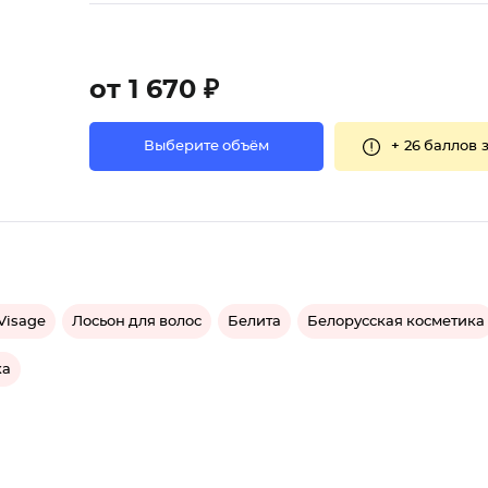
от 1 670 ₽
+
26 баллов
з
Выберите объём
Visage
Лосьон для волос
Белита
Белорусская косметика
ка