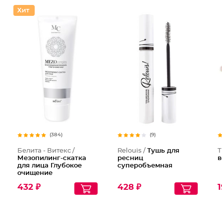
(384)
(9)
Белита - Витекс /
Relouis /
Тушь для
Т
Мезопилинг-скатка
ресниц
в
для лица Глубокое
суперобъемная
очищение
432 ₽
428 ₽
1