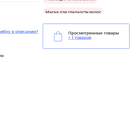
Маска для гладкости волос
Средство для блеска волос
ибку в описании?
Просмотренные товары
+ 1 товаров
Средство для восстановления волос
Средство для гладкости волос
зы
Средство для защиты волос