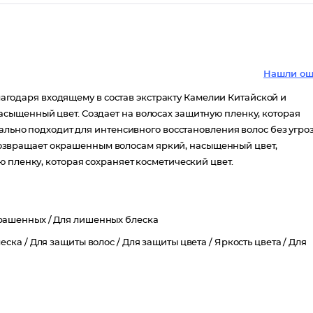
Нашли ош
благодаря входящему в состав экстракту Камелии Китайской и
сыщенный цвет. Создает на волосах защитную пленку, которая
еально подходит для интенсивного восстановления волос без угро
л возвращает окрашенным волосам яркий, насыщенный цвет,
 пленку, которая сохраняет косметический цвет.
рашенных /
Для лишенных блеска
еска /
Для защиты волос /
Для защиты цвета /
Яркость цвета /
Для