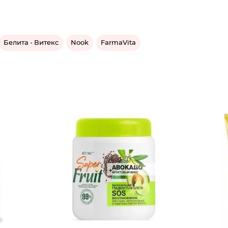
Белита - Витекс
Nook
FarmaVita