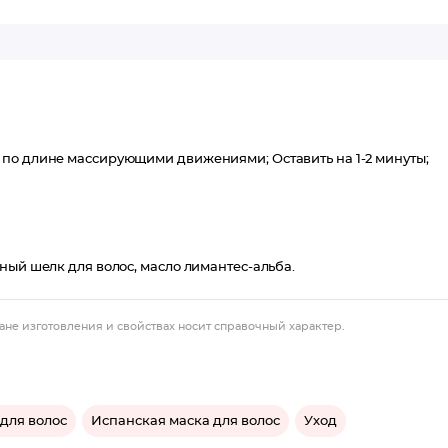
 по длине массирующими движениями; Оставить на 1-2 минуты;
ный шелк для волос, масло лимантес-альба.
ане изготовления и свойствах носит справочный характер.
для волос
Испанская маска для волос
Уход