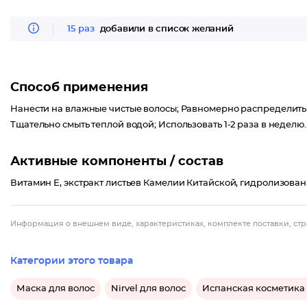
15 раз
добавили в список желаний
Способ применения
Нанести на влажные чистые волосы; Равномерно распределить
Тщательно смыть теплой водой; Использовать 1-2 раза в неделю.
Активные компоненты / состав
Витамин Е, экстракт листьев Камелии Китайской, гидролизован
Информация о внешнем виде, характеристиках, комплекте поставки, стр
Категории этого товара
Маска для волос
Nirvel для волос
Испанская косметика 