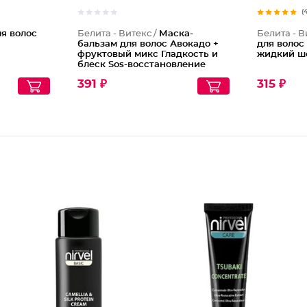
(
я волос
Белита - Витекс /
Маска-
Белита - В
бальзам для волос Авокадо +
для волос
фруктовый микс Гладкость и
жидкий ш
блеск Sos-восстановление
391 ₽
315 ₽