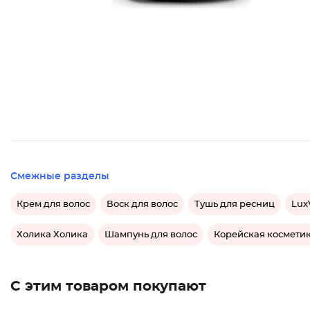
Смежные разделы
Крем для волос
Воск для волос
Тушь для ресниц
Lux
Холика Холика
Шампунь для волос
Корейская космети
С этим товаром покупают