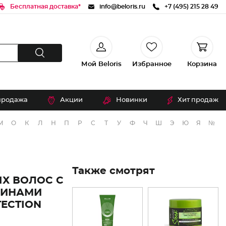
Бесплатная доставка*
info@beloris.ru
+7 (495) 215 28 49
Мой Beloris
Избранное
Корзина
продажа
Акции
Новинки
Хит продаж
М
О
К
Л
Н
П
Р
С
Т
У
Ф
Ч
Ш
Э
Ю
Я
№
Также смотрят
Х ВОЛОС С
ЕИНАМИ
TECTION