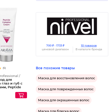
700 ₽ - 1733 ₽
10 товаров
ценовой диапазон
В каталоге бренда
Все похожие товары
(5)
rofessional /
Маска для восстановления волос
ход для
 глаз и губ с
ми, Peptide
Маска для поврежденных волос
x Cream
Маска для окрашенных волос
Маска для блеска волос