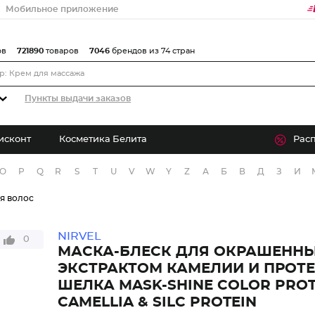
Мобильное приложение
ов
721890
товаров
7046
брендов из 74 стран
Пункты выдачи заказов
исконт
Косметика Белита
Рас
O
P
Q
R
S
T
U
V
W
Y
Z
А
Б
В
Д
З
И
я волос
NIRVEL
0
МАСКА-БЛЕСК ДЛЯ ОКРАШЕННЫ
ЭКСТРАКТОМ КАМЕЛИИ И ПРОТ
ШЕЛКА MASK-SHINE COLOR PRO
CAMELLIA & SILC PROTEIN