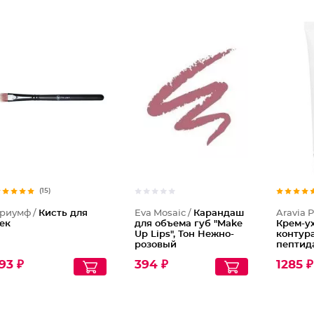
Каранда
(15)
риумф /
Кисть для
Eva Mosaic /
Карандаш
Aravia P
ек
для объема губ "Make
Крем-у
Up Lips", Тон Нежно-
контура
розовый
пептида
Comple
93 ₽
394 ₽
1285 ₽