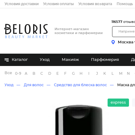
Условия доставки
Условия оплаты
Условия возврата
Помощь
116577
отзыв
Интернет-магазин
косметики и парфюмерии
Москва
Каталог
Уход
Макияж
Парфюмерия
Д
Все бренды
0-9
A
B
C
D
E
F
G
H
I
J
K
L
M
N
Уход
Для волос
Средство для блеска волос
Маска дл
express