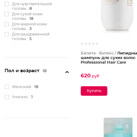
Для чувствительной
головы
8
Для сухой кожи
головы
18
Для жирной кожи
головы
3
Для раздраженной
головы
5
Белита - Витекс /
Липидн
шампунь для сухих волос
Professional Hair Care
Пол и возраст
18
620
руб
Женский
18
Унисекс
1