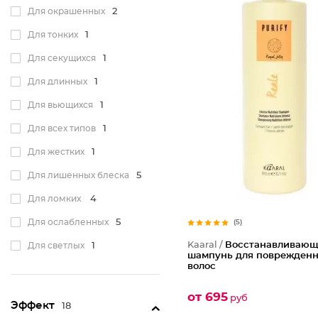
Для окрашенных
2
Для тонких
1
Для секущихся
1
Для длинных
1
Для вьющихся
1
Для всех типов
1
Для жестких
1
Для лишенных блеска
5
Для ломких
4
Для ослабленных
5
(5)
Kaaral /
Восстанавливаю
Для светлых
1
шампунь для поврежден
волос
Для тусклых
5
Для блондинок
1
от 695
руб
Эффект
18
Для осветленных
1