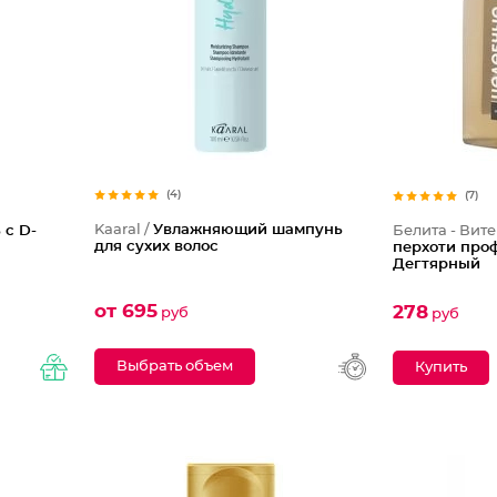
(4)
(7)
Kaaral /
Увлажняющий шампунь
с D-
Белита - Вите
для сухих волос
перхоти про
Дегтярный
от 695
278
руб
руб
Выбрать объем