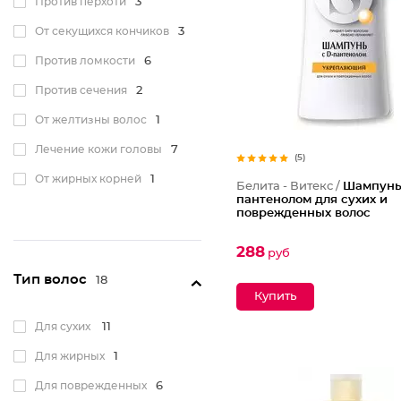
Против перхоти
3
От секущихся кончиков
3
Против ломкости
6
Против сечения
2
От желтизны волос
1
Лечение кожи головы
7
(5)
От жирных корней
1
Белита - Витекс /
Шампунь 
пантенолом для сухих и
поврежденных волос
288
руб
Тип волос
18
Для сухих
11
Для жирных
1
Для поврежденных
6