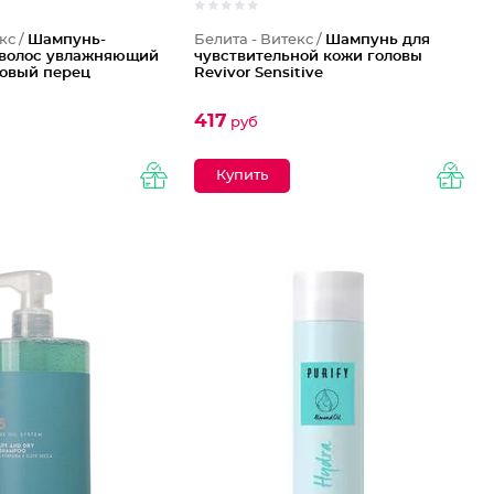
кс /
Шампунь-
Белита - Витекс /
Шампунь для
волос увлажняющий
чувствительной кожи головы
зовый перец
Revivor Sensitive
417
руб