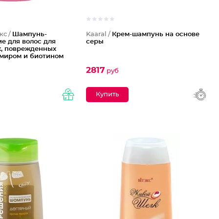
кс /
Шампунь-
Kaaral /
Крем-шампунь на основе
е для волос для
серы
х, поврежденных
емиром и биотином
2817
руб