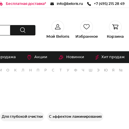
Бесплатная доставка*
info@beloris.ru
+7 (495) 215 28 49
Мой Beloris
Избранное
Корзина
продажа
Акции
Новинки
Хит продаж
М
О
К
Л
Н
П
Р
С
Т
У
Ф
Ч
Ш
Э
Ю
Я
№
Для глубокой очистки
С эффектом ламинирования