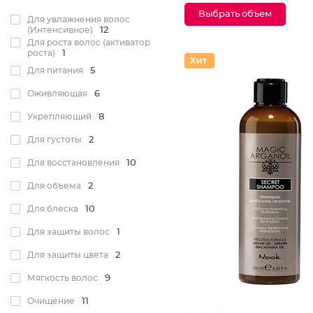
Выбрать объем
Для увлажнения волос
Для натуральных
2
(Интенсивное)
12
Для роста волос (активатор
Для пористых
3
роста)
1
Для питания
5
Оживляющая
6
Укрепляющий
8
Для густоты
2
Для восстановления
10
Для объема
2
Для блеска
10
Для защиты волос
1
Для защиты цвета
2
Мягкость волос
9
Очищение
11