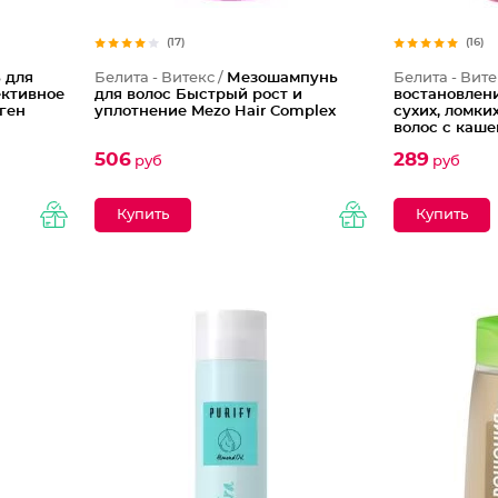
(17)
(16)
 для
Белита - Витекс /
Мезошампунь
Белита - Вите
ктивное
для волос Быстрый рост и
востановлени
ген
уплотнение Mezo Hair Complex
сухих, ломки
волос с каш
506
289
руб
руб