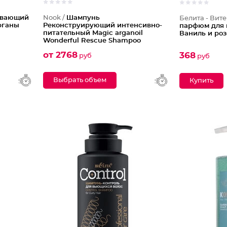
ивающий
Nook /
Шампунь
Белита - Вите
рганы
Реконструирующий интенсивно-
парфюм для 
питательный Magic arganoil
Ваниль и ро
Wonderful Rescue Shampoo
от 2768
368
руб
руб
Выбрать объем