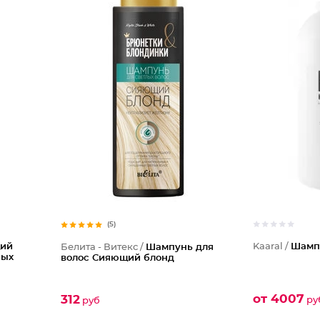
(5)
щий
Kaaral /
Шамп
Белита - Витекс /
Шампунь для
ных
волос Сияющий блонд
от 4007
312
ру
руб