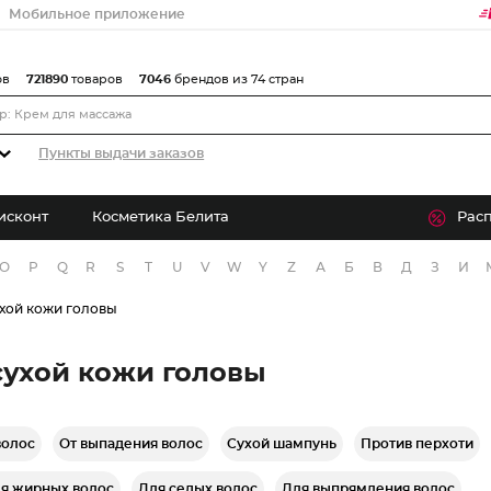
Мобильное приложение
ов
721890
товаров
7046
брендов из 74 стран
Пункты выдачи заказов
исконт
Косметика Белита
Рас
O
P
Q
R
S
T
U
V
W
Y
Z
А
Б
В
Д
З
И
хой кожи головы
сухой кожи головы
волос
От выпадения волос
Сухой шампунь
Против перхоти
я жирных волос
Для седых волос
Для выпрямления волос