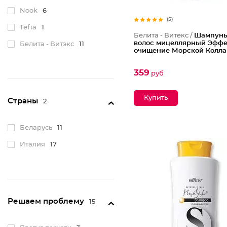
Nook
6
(5)
Tefia
1
Белита - Витекс /
Шампунь
волос мицеллярный Эффе
Белита - Витэкс
11
очищение Морской Колла
359
руб
Страны
2
Беларусь
11
Италия
17
Решаем проблему
15