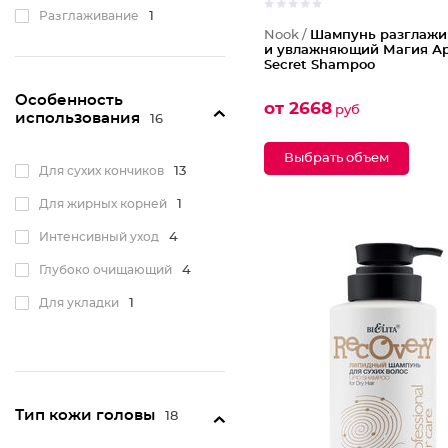
Разглаживание
1
Nook /
Шампунь разглаж
Упругость
3
и увлажняющий Магия А
Secret Shampoo
Эластичность
4
Особенность
от 2668
руб
Яркость цвета
2
использования
16
Моделирующий
2
Выбрать объем
Для сухих кончиков
13
С антистатическим
эффектом
1
Для жирных корней
1
Оздоравливающий
6
Интенсивный уход
4
Для гладкости
7
Глубоко очищающий
4
Для укладки
1
Тип кожи головы
18