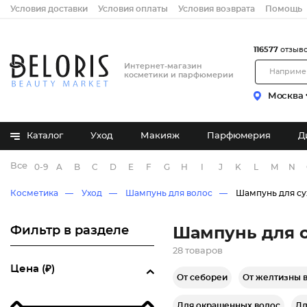
Условия доставки
Условия оплаты
Условия возврата
Помощь
116577
отзыв
Интернет-магазин
косметики и парфюмерии
Москва
Каталог
Уход
Макияж
Парфюмерия
Д
Все бренды
0-9
A
B
C
D
E
F
G
H
I
J
K
L
M
N
Косметика
Уход
Шампунь для волос
Шампунь для су
Фильтр в разделе
Шампунь для 
28 товаров
Цена (₽)
От себореи
От желтизны 
Для окрашенных волос
Дл