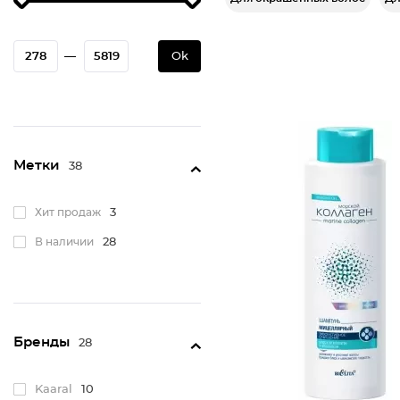
—
Ok
Метки
38
Хит продаж
3
В наличии
28
Бренды
28
Kaaral
10