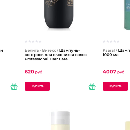
ый
Белита - Витекс /
Шампунь-
Kaaral /
Шампу
контроль для вьющихся волос
1000 мл
Professional Hair Care
620
4007
руб
руб