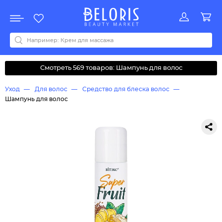
Распродажа
Акции
Новинки
Хит продаж
Все бренды
0-9
A
B
C
D
E
F
G
H
I
J
K
L
M
N
O
P
Q
R
S
T
U
V
W
Y
Z
А
Б
В
Д
З
И
М
О
К
Л
Н
П
Р
С
Т
У
Ф
Ч
Смотреть 569 товаров: Шампунь для волос
Уход
Для волос
Средство для блеска волос
Шампунь для волос