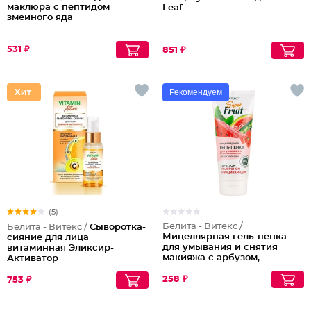
маклюра с пептидом
Leaf
змеиного яда
531 ₽
851 ₽
Рекомендуем
(5)
Белита - Витекс /
Белита - Витекс /
Сыворотка-
Мицеллярная гель-пенка
сияние для лица
для умывания и снятия
витаминная Эликсир-
макияжа с арбузом,
Активатор
гиалуроном и
ниацинамидом
258 ₽
753 ₽