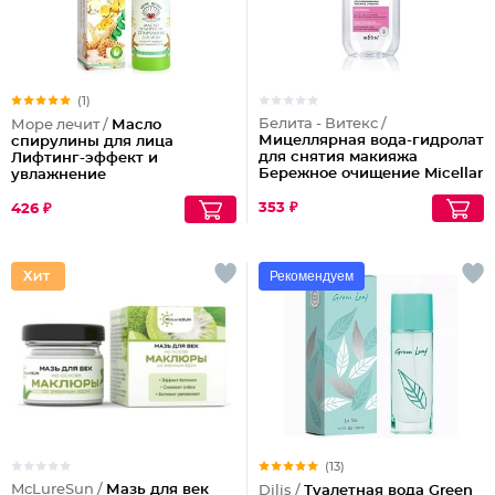
(1)
Белита - Витекс /
Море лечит /
Масло
Мицеллярная вода-гидролат
спирулины для лица
для снятия макияжа
Лифтинг-эффект и
Бережное очищение Micellar
увлажнение
Cleansing
353 ₽
426 ₽
Рекомендуем
(13)
McLureSun /
Мазь для век
Dilis /
Туалетная вода Green