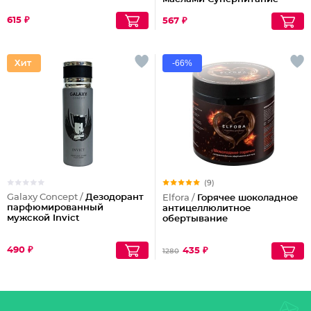
Аргана и миндаль
615 ₽
567 ₽
-66%
(9)
Galaxy Concept /
Дезодорант
Elfora /
Горячее шоколадное
парфюмированный
антицеллюлитное
мужской Invict
обертывание
490 ₽
435 ₽
1280