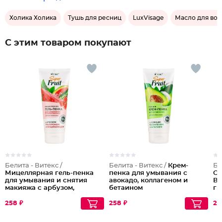
Холика Холика
Тушь для ресниц
LuxVisage
Масло для вол
С этим товаром покупают
Белита - Витекс /
Белита - Витекс /
Крем-
Бе
Мицеллярная гель-пенка
пенка для умывания с
Сп
для умывания и снятия
авокадо, коллагеном и
Ви
макияжа с арбузом,
бетаином
ги
гиалуроном и
С
ниацинамидом
258 ₽
258 ₽
25