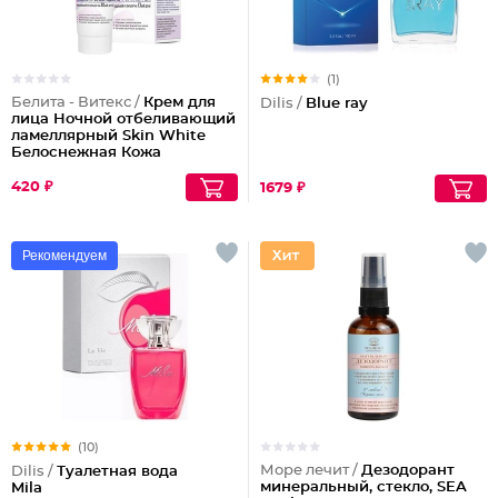
(1)
Белита - Витекс /
Крем для
Dilis /
Blue ray
лица Ночной отбеливающий
ламеллярный Skin White
Белоснежная Кожа
420 ₽
1679 ₽
Рекомендуем
(10)
Море лечит /
Дезодорант
Dilis /
Туалетная вода
минеральный, стекло, SEA
Mila