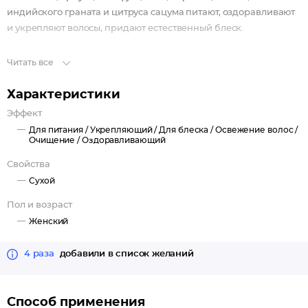
индийского граната и цитруса сацума питают, оздоравливают
и укрепляют волосы, придают естественный блеск.
Читать все
Характеристики
Эффект
Для питания /
Укрепляющий /
Для блеска /
Освежение волос /
Очищение /
Оздоравливающий
Свойства
Сухой
Пол и возраст
Женский
4 раза
добавили в список желаний
Способ применения