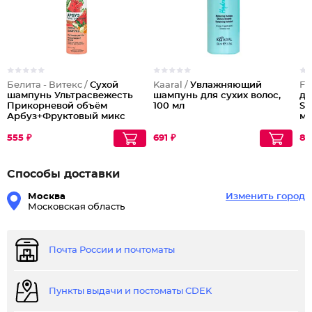
Белита - Витекс /
Сухой
Kaaral /
Увлажняющий
Fa
шампунь Ультрасвежесть
шампунь для сухих волос,
дл
Прикорневой объём
100 мл
Sa
Арбуз+Фруктовый микс
мл
555 ₽
691 ₽
80
Способы доставки
Москва
Изменить город
Московская область
Почта России и почтоматы
Пункты выдачи и постоматы CDEK