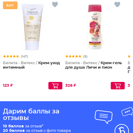
(147)
(9)
Белита - Витекс /
Крем-уход
Белита - Витекс /
Крем-гель
Бе
интимный
для душа Личи и пион
дл
Пи
123 ₽
326 ₽
32
Дарим баллы за
отзывы
10 баллов
за отзыв*
20 баллов
за отзыв с фото товара