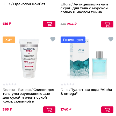
Dilis /
Одеколон Комбат
Elfora /
Антицеллюлитный
скраб для тела с морской
солью и маслом тмина
616 ₽
254 ₽
849
Рекомендуем
Белита - Витекс /
Сливки для
Dilis /
Туалетная вода "Alpha
тела ультраувлажняющие
& omega"
для сухой и очень сухой
кожи, склонной к
шелушениям Pharmacos
Panthenol Urea
365 ₽
1740 ₽