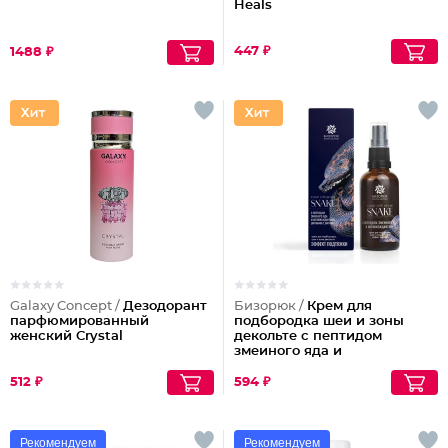
Heals
447 ₽
1488 ₽
Galaxy Concept /
Дезодорант
Бизорюк /
Крем для
парфюмированный
подбородка шеи и зоны
женский Crystal
декольте с пептидом
змеиного яда и
антиоксидантами
512 ₽
594 ₽
Рекомендуем
Рекомендуем