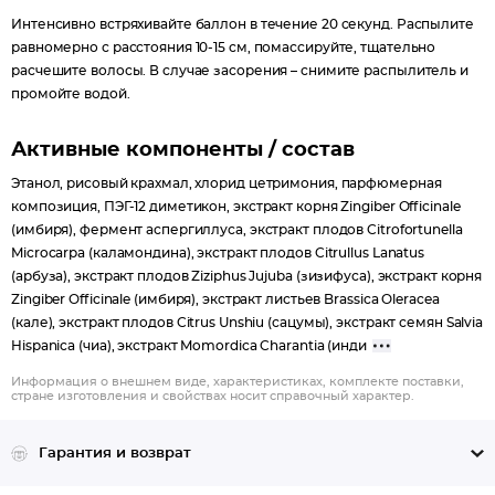
Интенсивно встряхивайте баллон в течение 20 секунд. Распылите
равномерно с расстояния 10-15 см, помассируйте, тщательно
расчешите волосы. В случае засорения – снимите распылитель и
промойте водой.
Активные компоненты / состав
Этанол, рисовый крахмал, хлорид цетримония, парфюмерная
композиция, ПЭГ-12 диметикон, экстракт корня Zingiber Officinale
(имбиря), фермент аспергиллуса, экстракт плодов Citrofortunella
Microcarpa (каламондина), экстракт плодов Citrullus Lanatus
(арбуза), экстракт плодов Ziziphus Jujuba (зизифуса), экстракт корня
Zingiber Officinale (имбиря), экстракт листьев Brassica Oleracea
(кале), экстракт плодов Citrus Unshiu (сацумы), экстракт семян Salvia
Hispanica (чиа), экстракт Momordica Charantia (инди
Информация о внешнем виде, характеристиках, комплекте поставки,
стране изготовления и свойствах носит справочный характер.
Гарантия и возврат