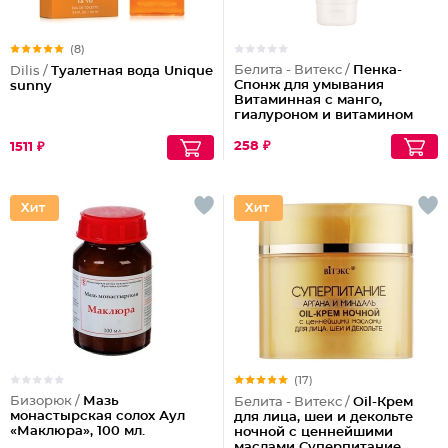
(8)
Белита - Витекс /
Пенка-
Dilis /
Туалетная вода Unique
Спонж для умывания
sunny
Витаминная с манго,
гиалуроном и витамином
С
258 ₽
1511 ₽
(17)
Бизорюк /
Мазь
Белита - Витекс /
Oil-Крем
монастырская солох Аул
для лица, шеи и декольте
«Маклюра», 100 мл.
ночной с ценнейшими
маслами Суперпитание