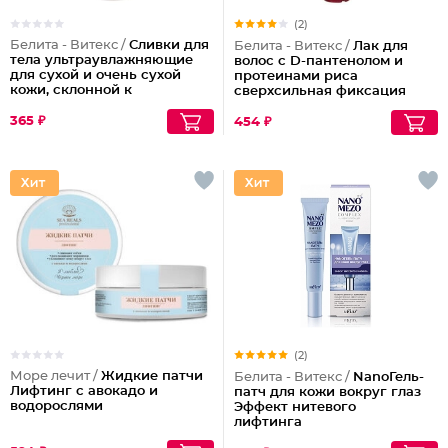
(2)
Белита - Витекс /
Сливки для
Белита - Витекс /
Лак для
тела ультраувлажняющие
волос с D-пантенолом и
для сухой и очень сухой
протеинами риса
кожи, склонной к
сверхсильная фиксация
шелушениям Pharmacos
объем Maxi, 215 мл
Panthenol Urea
365 ₽
454 ₽
(2)
Море лечит /
Жидкие патчи
Белита - Витекс /
NanoГель-
Лифтинг с авокадо и
патч для кожи вокруг глаз
водорослями
Эффект нитевого
лифтинга