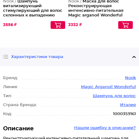
Nook /
Шампунь
Nook /
Маска для волос
витализирующий
Реконструирующая
стимулирующий для волос
интенсивно-питательная
склонных к выпадению
Magic arganoil Wonderful
Energizing Shampoo
Rebuilding Mask, 250 мл
3556 ₽
3332 ₽
Характеристики товара
Бренд:
Nook
Линия:
Magic Аrganoil Wonderful
Тип:
Шампунь для волос
Страна бренда:
Италия
Код:
1000359161
Описание
Нашли ошибку в описании?
Реконструирующий интенсивно-питательный шампунь для