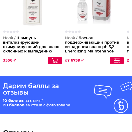
Nook /
Шампунь
Nook /
Лосьон
No
витализирующий
поддерживающий против
во
стимулирующий для волос
выпадения волос ph 5,2
су
склонных к выпадению
Energizing Maintenance
то
Energizing Shampoo
Lotion
Ma
3556 ₽
от 6739 ₽
29
Дарим баллы за
отзывы
10 баллов
за отзыв*
20 баллов
за отзыв с фото товара