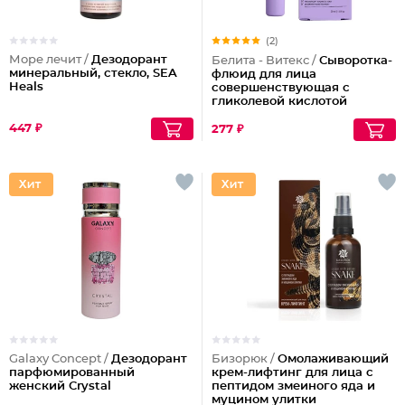
(2)
Море лечит /
Дезодорант
Белита - Витекс /
Сыворотка-
минеральный, стекло, SEA
флюид для лица
Heals
совершенствующая с
гликолевой кислотой
447 ₽
277 ₽
Galaxy Concept /
Дезодорант
Бизорюк /
Омолаживающий
парфюмированный
крем-лифтинг для лица с
женский Crystal
пептидом змеиного яда и
муцином улитки