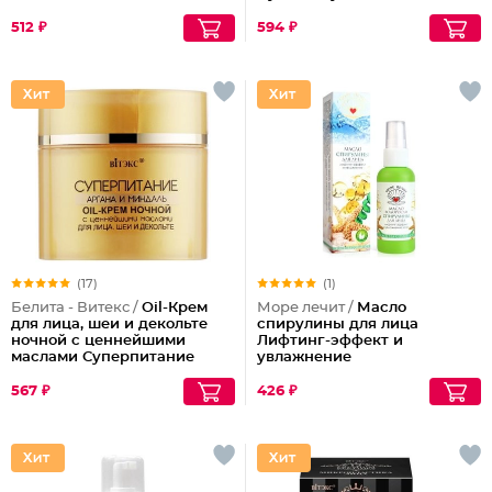
512 ₽
594 ₽
(17)
(1)
Белита - Витекс /
Oil-Крем
Море лечит /
Масло
для лица, шеи и декольте
спирулины для лица
ночной с ценнейшими
Лифтинг-эффект и
маслами Суперпитание
увлажнение
Аргана и миндаль
567 ₽
426 ₽