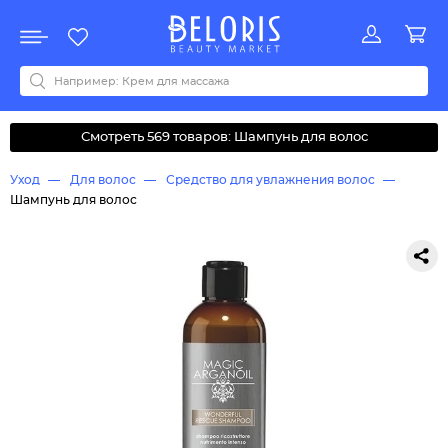
Распродажа
Акции
Новинки
Хит продаж
Все бренды
0-9
A
B
C
D
E
F
G
H
I
J
K
L
M
N
O
P
Q
R
S
T
U
V
W
Y
Z
А
Б
В
Д
З
И
М
О
К
Л
Н
П
Р
С
Т
У
Ф
Ч
Смотреть 569 товаров: Шампунь для волос
Уход
Для волос
Средство для увлажнения волос
Шампунь для волос