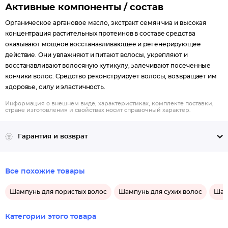
Активные компоненты / состав
Органическое аргановое масло, экстракт семян чиа и высокая
концентрация растительных протеинов в составе средства
оказывают мощное восстанавливающее и регенерирующее
действие. Они увлажняют и питают волосы, укрепляют и
восстанавливают волосяную кутикулу, залечивают посеченные
кончики волос. Средство реконструирует волосы, возвращает им
здоровье, силу и эластичность.
Информация о внешнем виде, характеристиках, комплекте поставки,
стране изготовления и свойствах носит справочный характер.
Гарантия и возврат
Все похожие товары
Шампунь для пористых волос
Шампунь для сухих волос
Шам
Категории этого товара