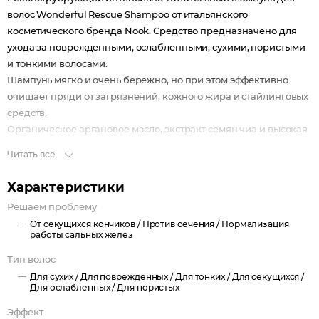
волос Wonderful Rescue Shampoo от итальянского
косметического бренда Nook. Средство предназначено для
ухода за поврежденными, ослабленными, сухими, пористыми
и тонкими волосами.
Шампунь мягко и очень бережно, но при этом эффективно
очищает пряди от загрязнений, кожного жира и стайлинговых
средств.
Органическое аргановое масло, экстракт семян чиа и высокая
концентрация растительных протеинов в составе средства
Читать все
оказывают мощное восстанавливающее и регенерирующее
действие. Они увлажняют и питают волосы, укрепляют и
Характеристики
восстанавливают волосяную кутикулу, залечивают посеченные
Решаем проблему
кончики волос.
От секущихся кончиков /
Против сечения /
Нормализация
Средство реконструирует волосы, возвращает им здоровье,
работы сальных желез
силу и эластичность.
Тип волос
Для сухих /
Для поврежденных /
Для тонких /
Для секущихся /
Для ослабленных /
Для пористых
Эффект