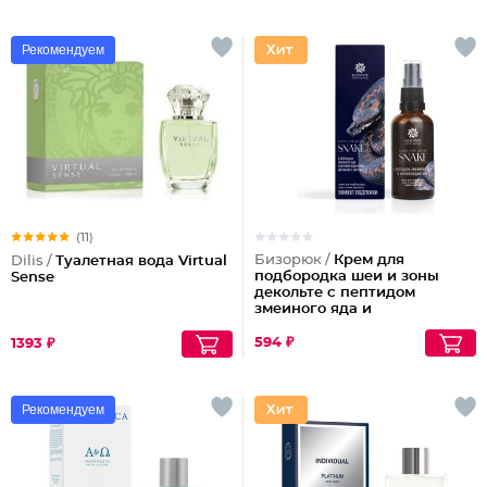
Рекомендуем
(11)
Бизорюк /
Крем для
Dilis /
Туалетная вода Virtual
подбородка шеи и зоны
Sense
декольте с пептидом
змеиного яда и
антиоксидантами
594 ₽
1393 ₽
Рекомендуем