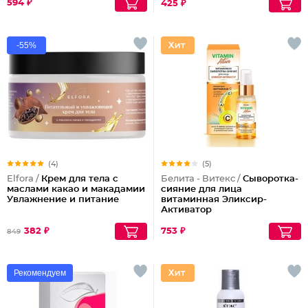
594 ₽
425 ₽
-55%
(4)
(5)
Elfora /
Крем для тела с
Белита - Витекс /
Сыворотка-
маслами какао и макадамии
сияние для лица
Увлажнение и питание
витаминная Эликсир-
Активатор
382 ₽
753 ₽
849
Рекомендуем