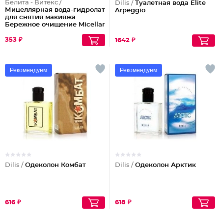
Белита - Витекс /
Dilis /
Туалетная вода Elite
Мицеллярная вода-гидролат
Arpeggio
для снятия макияжа
Бережное очищение Micellar
Cleansing
353 ₽
1642 ₽
Рекомендуем
Рекомендуем
Dilis /
Одеколон Комбат
Dilis /
Одеколон Арктик
616 ₽
618 ₽