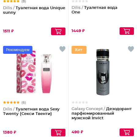
(8)
Dilis /
Туалетная вода
Dilis /
Туалетная вода Unique
One
sunny
1449 ₽
1511 ₽
Рекомендуем
(6)
Galaxy Concept /
Дезодорант
Dilis /
Туалетная вода Sexy
парфюмированный
Twenty (Секси Твенти)
мужской Invict
490 ₽
1380 ₽