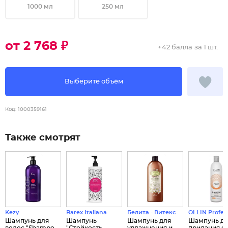
1000 мл
250 мл
от 2 768 ₽
+
42 балла
за 1 шт.
Выберите объём
Код:
1000359161
Также смотрят
Kezy
Barex Italiana
Белита - Витекс
OLLIN Profes
Шампунь для
Шампунь
Шампунь для
Шампунь д