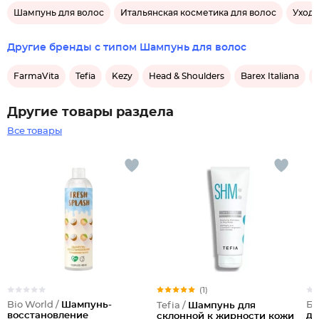
Шампунь для волос
Итальянская косметика для волос
Уход
Другие бренды с типом Шампунь для волос
FarmaVita
Tefia
Kezy
Head & Shoulders
Barex Italiana
Другие товары раздела
Все товары
(1)
Bio World /
Шампунь-
Бе
Tefia /
Шампунь для
восстановление
дл
склонной к жирности кожи