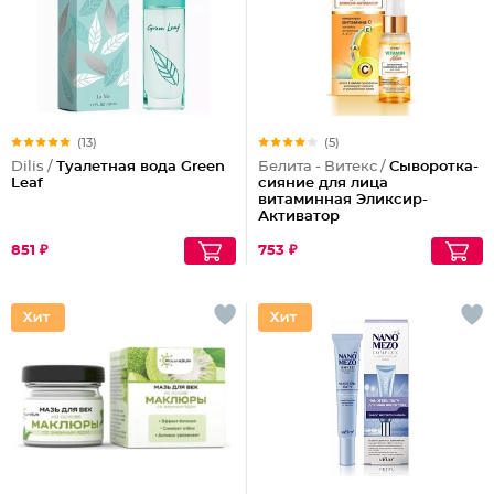
(13)
(5)
Dilis /
Туалетная вода Green
Белита - Витекс /
Сыворотка-
Leaf
сияние для лица
витаминная Эликсир-
Активатор
851 ₽
753 ₽