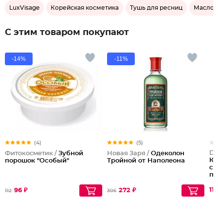
LuxVisage
Корейская косметика
Тушь для ресниц
Масло 
С этим товаром покупают
-14%
-11%
(4)
(5)
Do
Фитокосметик /
Зубной
Новая Заря /
Одеколон
Кр
порошок "Особый"
Тройной от Наполеона
сс
па
се
11
96 ₽
272 ₽
112
306