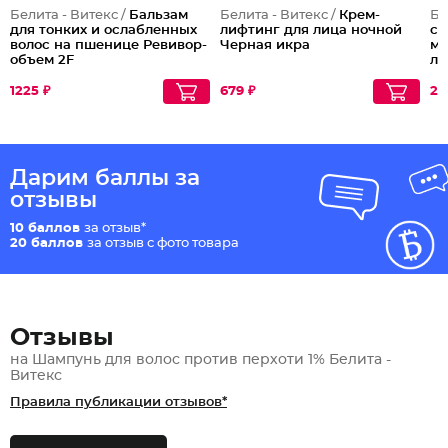
Белита - Витекс /
Бальзам
Белита - Витекс /
Крем-
Бе
для тонких и ослабленных
лифтинг для лица ночной
со
волос на пшенице Ревивор-
Черная икра
мо
объем 2F
ла
ма
Ок
1225 ₽
679 ₽
26
Дарим баллы за
отзывы
10 баллов
за отзыв*
20 баллов
за отзыв с фото товара
Отзывы
на Шампунь для волос против перхоти 1% Белита -
Витекс
Правила публикации отзывов*