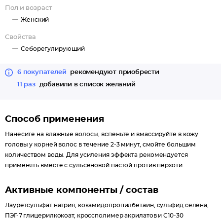
Пол и возраст
Женский
Свойства
Себорегулирующий
6 покупателей
рекомендуют приобрести
11 раз
добавили в список желаний
Способ применения
Нанесите на влажные волосы, вспеньте и вмассируйте в кожу
головы у корней волос в течение 2-3 минут, смойте большим
количеством воды. Для усиления эффекта рекомендуется
применять вместе с сульсеновой пастой против перхоти.
Активные компоненты / состав
Лауретсульфат натрия, кокамидопропилбетаин, сульфид селена,
ПЭГ-7 глицерилкокоат, кроссполимер акрилатов и C10-30