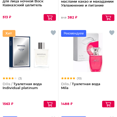
для лица ночной Воск
маслами какао и макадамии
Кавказский целитель
Увлажнение и питание
513 ₽
382 ₽
849
Рекомендуем
(3)
(10)
Dilis /
Туалетная вода
Dilis /
Туалетная вода
Individual platinum
Mila
1563 ₽
1488 ₽