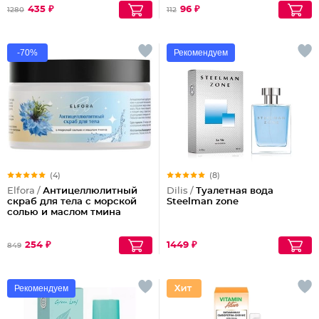
435 ₽
96 ₽
1280
112
-70%
Рекомендуем
(4)
(8)
Elfora /
Антицеллюлитный
Dilis /
Туалетная вода
скраб для тела с морской
Steelman zone
солью и маслом тмина
254 ₽
1449 ₽
849
Рекомендуем