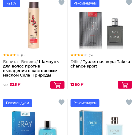
-21%
Рекомендуем
(8)
(5)
Белита - Витекс /
Шампунь
Dilis /
Туалетная вода Take a
для волос против
chance sport
выпадения с касторовым
маслом Сила Природы
325 ₽
1380 ₽
412
Рекомендуем
Рекомендуем