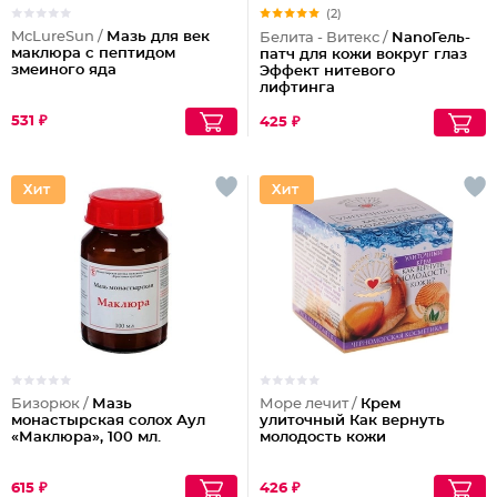
(2)
McLureSun /
Мазь для век
Белита - Витекс /
NanoГель-
маклюра с пептидом
патч для кожи вокруг глаз
змеиного яда
Эффект нитевого
лифтинга
531 ₽
425 ₽
Бизорюк /
Мазь
Море лечит /
Крем
монастырская солох Аул
улиточный Как вернуть
«Маклюра», 100 мл.
молодость кожи
615 ₽
426 ₽