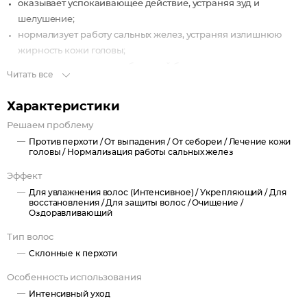
оказывает успокаивающее действие, устраняя зуд и
шелушение;
нормализует работу сальных желез, устраняя излишнюю
жирность кожи головы;
восстанавливает микробиомный баланс кожи головы;
Читать все
оказывает оздоравливающее и укрепляющее действие на
волосы и кожу головы.
Характеристики
Результат:
Решаем проблему
заметный противоперхотный эффект;
Против перхоти /
От выпадения /
От себореи /
Лечение кожи
головы /
Нормализация работы сальных желез
снижение интенсивности зуда, покраснений и воспалений;
нормализация секреции сальных желез;
Эффект
уменьшение выпадения волос, связанного с перхотью и
Для увлажнения волос (Интенсивное) /
Укрепляющий /
Для
себореей;
восстановления /
Для защиты волос /
Очищение /
Оздоравливающий
улучшение состояния и внешнего вида волос.
Тип волос
Склонные к перхоти
Особенность использования
Интенсивный уход