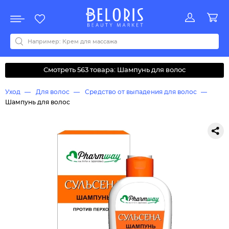
Распродажа
Акции
Новинки
Хит продаж
Все бренды
0-9
A
B
C
D
E
F
G
H
I
J
K
L
M
N
O
P
Q
R
S
T
U
V
W
Y
Z
А
Б
В
Д
З
И
М
О
К
Л
Н
П
Р
С
Т
У
Ф
Ч
Смотреть 563 товара: Шампунь для волос
Уход
Для волос
Средство от выпадения для волос
Шампунь для волос