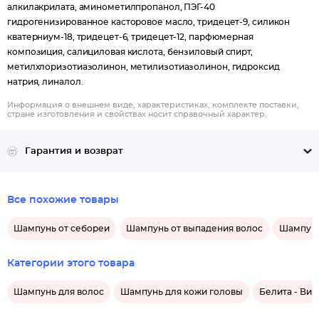
алкилакрилата, аминометилпропанол, ПЭГ-40
гидрогенизированное касторовое масло, тридецет-9, силикон
кватерниум-18, тридецет-6, тридецет-12, парфюмерная
композиция, салициловая кислота, бензиловый спирт,
метилхлоризотиазолинон, метилизотиазолинон, гидроксид
натрия, линалол.
Информация о внешнем виде, характеристиках, комплекте поставки,
стране изготовления и свойствах носит справочный характер.
Гарантия и возврат
Все похожие товары
Шампунь от себореи
Шампунь от выпадения волос
Шампунь
Категории этого товара
Шампунь для волос
Шампунь для кожи головы
Белита - Вит