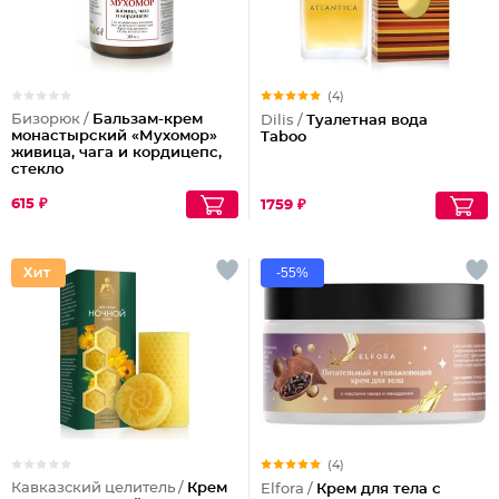
(4)
Бизорюк /
Бальзам-крем
Dilis /
Туалетная вода
монастырский «Мухомор»
Taboo
живица, чага и кордицепс,
стекло
615 ₽
1759 ₽
-55%
(4)
Кавказский целитель /
Крем
Elfora /
Крем для тела с