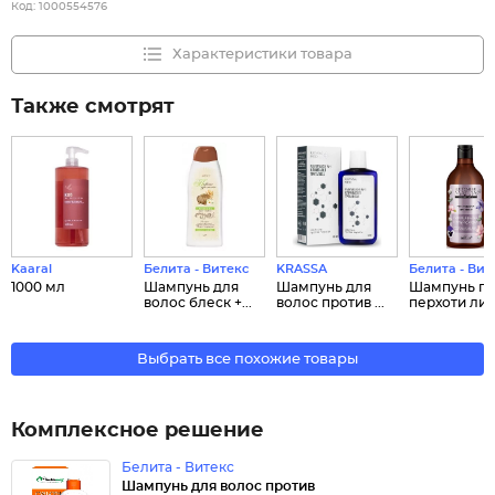
Код:
1000554576
Характеристики товара
Также смотрят
Kaaral
Белита - Витекс
KRASSA
Белита - Вит
1000 мл
Шампунь для
Шампунь для
Шампунь пр
волос блеск +...
волос против ...
перхоти ли..
Выбрать все похожие товары
Комплексное решение
Белита - Витекс
Шампунь для волос против