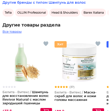
Другие бренды с типом Шампунь для волос
Tefia
OLLIN Professional
Head & Shoulders
Barex Italiana
Другие товары раздела
Все товары
(37)
Белита - Витекс /
Шампунь
Белита - Витекс /
Маска-
Бе
для восстановления волос
скраб для волос и кожи
дл
Revivor Natural с маслом
головы массажная
вы
зародышей пшеницы
ма