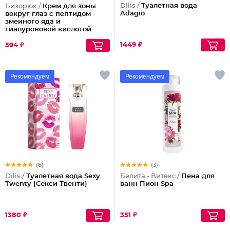
Dilis /
Туалетная вода
Бизорюк /
Крем для зоны
Adagio
вокруг глаз с пептидом
змеиного яда и
гиалуроновой кислотой
1449 ₽
594 ₽
Рекомендуем
Рекомендуем
(6)
(3)
Dilis /
Туалетная вода Sexy
Белита - Витекс /
Пена для
Twenty (Секси Твенти)
ванн Пион Spa
1380 ₽
351 ₽