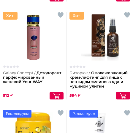
Galaxy Concept /
Дезодорант
Бизорюк /
Омолаживающий
парфюмированный
крем-лифтинг для лица с
женский Your WAY
пептидом змеиного яда и
муцином улитки
512 ₽
594 ₽
Рекомендуем
Рекомендуем