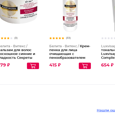
(3)
(33)
елита - Витекс /
Белита - Витекс /
Крем-
Luxvisa
альзам для волос
пенка для лица
тональ
оскошное сияние и
очищающая с
Luxvisa
ладкость Секреты
пенообразователем
Complex
зии
Секреты Азии
Natural
79 ₽
415 ₽
654 ₽
Нашли ош