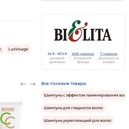
с
LuxVisage
66 ₽ - 1872 ₽
1400 товаров
7 товаров
ценовой
В каталоге
Доступно по
диапазон
бренда
скидке
Все похожие товары
Шампунь с эффектом ламинирования воло
Шампунь для гладкости волос
Шампунь укрепляющий для волос