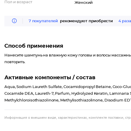
Пол и возраст
Женский
7 покупателей
рекомендуют приобрести
4 раз
Способ применения
Нанесите шампунь на влажную кожу головы и волосы массажн
повторить.
Активные компоненты / состав
Aqua, Sodium Laureth Sulfate, Cocamidopropyl Betaine, Coco-Gluco
Cocamide DEA, Laureth-7, Parfum, Hydrolyzed Keratin, Laminaria S
Methylchloroisothiazolinone, Methylisothiazolinone, Disodium EDT
Информация о внешнем виде, характеристиках, комплекте поставки, стр