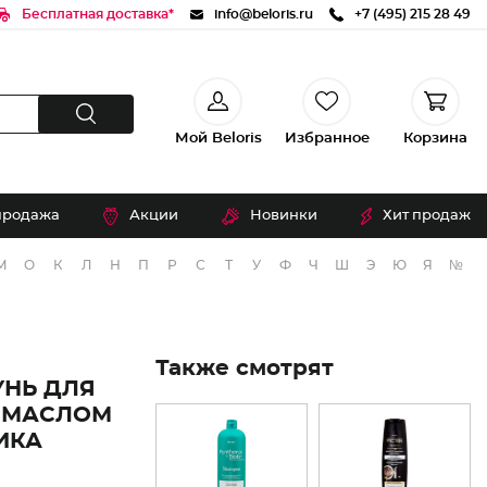
Бесплатная доставка*
info@beloris.ru
+7 (495) 215 28 49
Мой Beloris
Избранное
Корзина
продажа
Акции
Новинки
Хит продаж
М
О
К
Л
Н
П
Р
С
Т
У
Ф
Ч
Ш
Э
Ю
Я
№
Также смотрят
НЬ ДЛЯ
И МАСЛОМ
ИКА