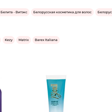
Белита - Витэкс
Белорусская косметика для волос
Белорус
Kezy
Matrix
Barex Italiana