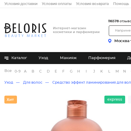
Условия доставки
Условия оплаты
Условия возврата
Помощь
116578
отзыв
Интернет-магазин
косметики и парфюмерии
Москва
Каталог
Уход
Макияж
Парфюмерия
Д
Все бренды
0-9
A
B
C
D
E
F
G
H
I
J
K
L
M
N
Уход
Для волос
Средство эффект ламинирования для во
express