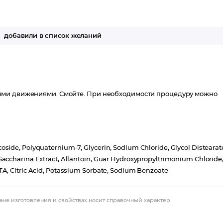
а
добавили в список желаний
ыми движениями. Смойте. При необходимости процедуру можно
side, Polyquaternium-7, Glycerin, Sodium Chloride, Glycol Distearat
accharina Extract, Allantoin, Guar Hydroxypropyltrimonium Chloride
A, Citric Acid, Potassium Sorbate, Sodium Benzoate
ане изготовления и свойствах носит справочный характер.