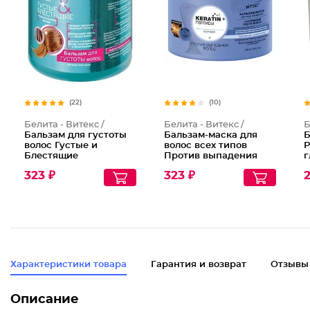
(22)
(10)
Белита - Витекс /
Белита - Витекс /
Б
Бальзам для густоты
Бальзам-маска для
Б
волос Густые и
волос всех типов
Р
Блестящие
Против выпадения
г
Keratin + Пептиды
А
323 ₽
323 ₽
2
Характеристики товара
Гарантия и возврат
Отзывы
Описание