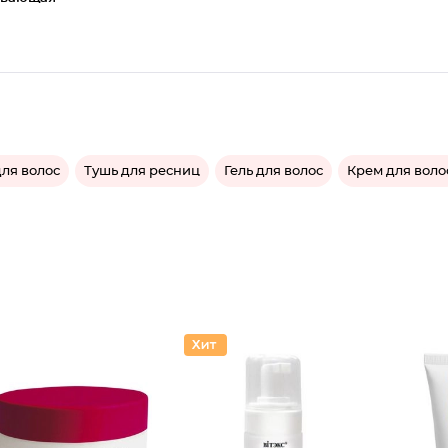
ля волос
Тушь для ресниц
Гель для волос
Крем для воло