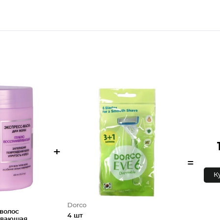
+
=
К
Dorco
волос
4 шт
ивающая