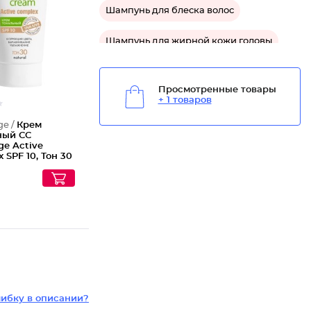
Крем то
Шампунь для блеска волос
Шампунь для жирной кожи головы
Средство эффект ламинирования для воло
Просмотренные товары
+ 1 товаров
Средство кератиновое восстановление для
ge /
Крем
Средство для блеска волос
ный CC
ge Active
 SPF 10, Тон 30
Средство для очищения волос
Средство укрепляющее для волос
Средство для восстановления волос
Средство для гладкости волос
Средство против сечения для волос
ибку в описании?