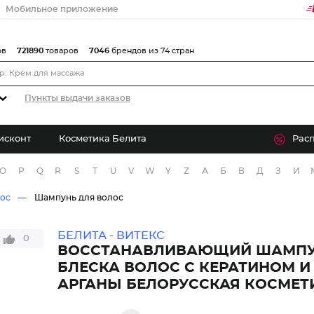
Мобильное приложение
ов
721890
товаров
7046
брендов из 74 стран
Пункты выдачи заказов
исконт
Косметика Белита
Рас
O
P
Q
R
S
T
U
V
W
Y
Z
А
Б
В
Д
З
И
лос
Шампунь для волос
БЕЛИТА - ВИТЕКС
0
ВОССТАНАВЛИВАЮЩИЙ ШАМПУ
БЛЕСКА ВОЛОС С КЕРАТИНОМ 
АРГАНЫ БЕЛОРУССКАЯ КОСМЕТ