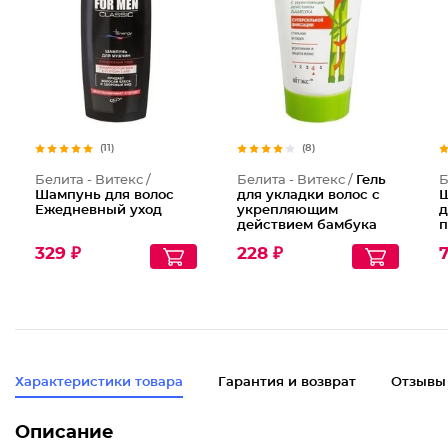
(11)
(8)
Белита - Витекс /
Белита - Витекс /
Гель
Б
Шампунь для волос
для укладки волос с
Ш
Ежедневный уход
укрепляющим
д
действием бамбука
п
суперсильной
с
329 ₽
228 ₽
7
фиксации
к
Прикорневой объем
S
D
Характеристики товара
Гарантия и возврат
Отзывы
Описание