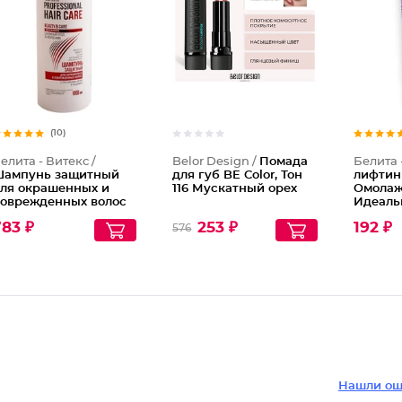
Помада
(10)
елита - Витекс /
Belor Design /
Помада
Белита 
ампунь защитный
для губ BE Color, Тон
лифтин
ля окрашенных и
116 Мускатный орех
Омолаж
оврежденных волос
Идеаль
 протеинами шелка и
83 ₽
253 ₽
192 ₽
576
ашемира Protective
hampoo for Dyed and
amaged Hair
Нашли ош