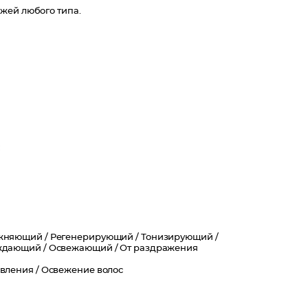
жей любого типа.
;
ет баланс влаги в коже;
энергии на весь день.
жняющий /
Регенерирующий /
Тонизирующий /
ждающий /
Освежающий /
От раздражения
овления /
Освежение волос