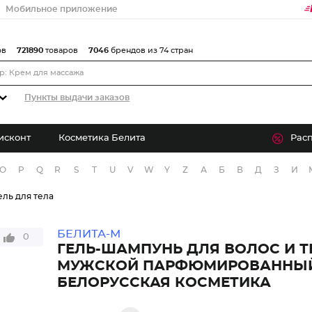
Мобильное приложение
ов
721890
товаров
7046
брендов из 74 стран
Пункты выдачи заказов
исконт
Косметика Белита
Рас
O
P
Q
R
S
T
U
V
W
Y
Z
А
Б
В
Д
З
И
ель для тела
БЕЛИТА-М
0
ГЕЛЬ-ШАМПУНЬ ДЛЯ ВОЛОС И Т
МУЖСКОЙ ПАРФЮМИРОВАННЫЙ
БЕЛОРУССКАЯ КОСМЕТИКА