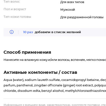
Тип волос
Для всех типов
Пол и возраст
Мужской
Тип кожи головы
Для раздраженной головы
10 раз
добавили в список желаний
Способ применения
Нанесите на влажную кожу и/или волосы, вспеньте, мягко помас
Активные компоненты / состав
Aqua (water), sodium laureth sulfate, cocamidopropyl betaine, de
parfum, panthenol, zingiber officinale (ginger) root extract, polyqu
chloride, disodium edta, benzyl alcohol, methylchloroisothiazolinon
Информация о внешнем виде, характеристиках, комплекте поставки, стр