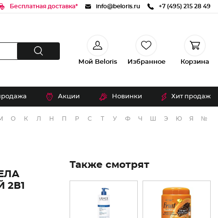
Бесплатная доставка*
info@beloris.ru
+7 (495) 215 28 49
Мой Beloris
Избранное
Корзина
продажа
Акции
Новинки
Хит продаж
М
О
К
Л
Н
П
Р
С
Т
У
Ф
Ч
Ш
Э
Ю
Я
№
Также смотрят
ЕЛА
 2В1