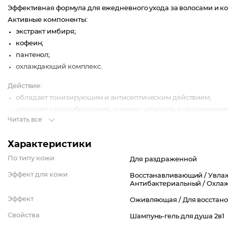
Эффективная формула для ежедневного ухода за волосами и ко
Активные компоненты:
экстракт имбиря;
кофеин;
пантенол;
охлаждающий комплекс.
Действие:
обладает тонизирующим и антисептическим действием;
улучшает кровообращение, снимает усталость и напряжение
Читать все
уменьшает раздражение, способствует регенерации, сохраня
освежает и бодрит, придает силы для новых достижений.
Характеристики
Результат: безупречная свежесть, отличное настроение и заряд 
По типу кожи
Для раздраженной
Эффект для кожи
Восстанавливающий /
Увла
Антибактериальный /
Охла
Эффект
Оживляющая /
Для восстан
Свойства
Шампунь-гель для душа 2в1