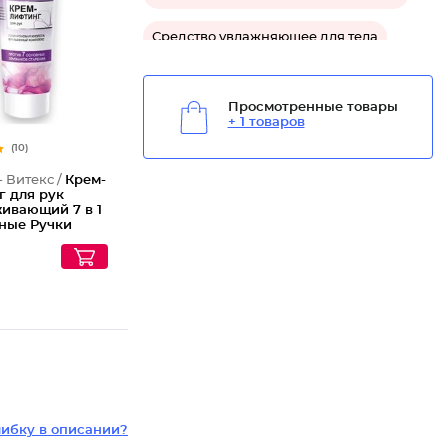
Средство увлажняющее для тела
Просмотренные товары
+ 1 товаров
(10)
- Витекс /
Крем-
г для рук
ивающий 7 в 1
ные Ручки
ибку в описании?