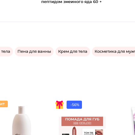
пептидом змеиного яда 60 +
 тела
Пена для ванны
Крем для тела
Косметика для му
-56%