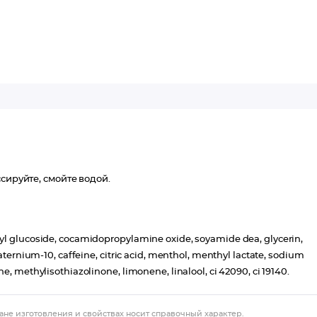
сируйте, смойте водой.
cyl glucoside, cocamidopropylamine oxide, soyamide dea, glycerin,
aternium-10, caffeine, citric acid, menthol, menthyl lactate, sodium
e, methylisothiazolinone, limonene, linalool, ci 42090, ci 19140.
ане изготовления и свойствах носит справочный характер.