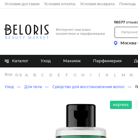
Условия доставки
Условия оплаты
Условия возврата
Помощь
116577
отзыв
Интернет-магазин
косметики и парфюмерии
Москва
Каталог
Уход
Макияж
Парфюмерия
Д
Все бренды
0-9
A
B
C
D
E
F
G
H
I
J
K
L
M
N
Уход
Для тела
Средство для восстановления волос
Г
express