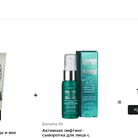
+
=
К
Белита-М
Активная лифтинг-
а и век
сыворотка для лица с