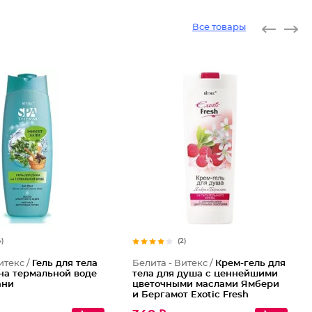
Все товары
4)
(2)
итекс /
Гель для тела
Белита - Витекс /
Крем-гель для
на термальной воде
тела для душа с ценнейшими
ани
цветочными маслами Ямбери
и Бергамот Exotic Fresh