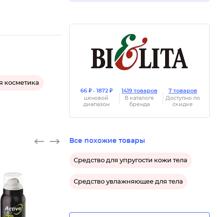
я косметика
66 ₽ - 1872 ₽
1419 товаров
7 товаров
ценовой
В каталоге
Доступно по
диапазон
бренда
скидке
Все похожие товары
Средство для упругости кожи тела
Средство увлажняющее для тела