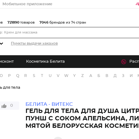
Мобильное приложение
ов
721890
товаров
7046
брендов из 74 стран
Пункты выдачи заказов
исконт
Косметика Белита
Рас
O
P
Q
R
S
T
U
V
W
Y
Z
А
Б
В
Д
З
И
ь для тела
БЕЛИТА - ВИТЕКС
0
ГЕЛЬ ДЛЯ ТЕЛА ДЛЯ ДУША ЦИ
ПУНШ С СОКОМ АПЕЛЬСИНА, Л
МЯТОЙ БЕЛОРУССКАЯ КОСМЕТИ