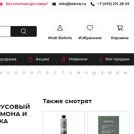
Бесплатная доставка*
info@beloris.ru
+7 (495) 215 28 49
Мой Beloris
Избранное
Корзина
продажа
Акции
Новинки
Хит продаж
М
О
К
Л
Н
П
Р
С
Т
У
Ф
Ч
Ш
Э
Ю
Я
№
Также смотрят
ТРУСОВЫЙ
ИМОНА И
КА