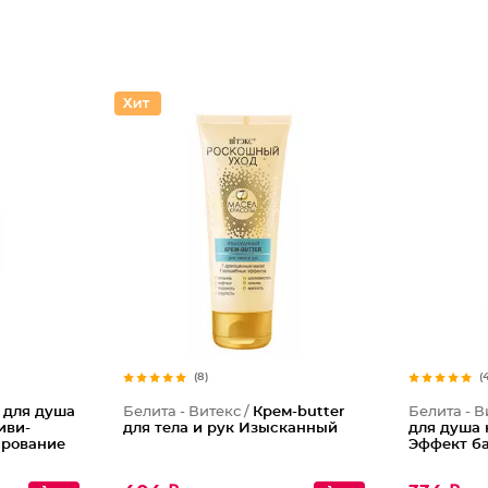
(8)
(
 для душа
Белита - Витекс /
Крем-butter
Белита - В
иви-
для тела и рук Изысканный
для душа 
ирование
Эффект б