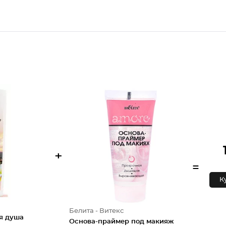
+
=
К
Белита - Витекс
ля душа
Основа-праймер под макияж