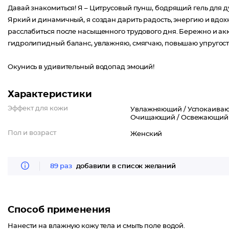
Давай знакомиться! Я – Цитрусовый пунш, бодрящий гель для 
Яркий и динамичный, я создан дарить радость, энергию и вдох
расслабиться после насыщенного трудового дня. Бережно и ак
гидролипидный баланс, увлажняю, смягчаю, повышаю упругость
Окунись в удивительный водопад эмоций!
Характеристики
Эффект для кожи
Увлажняющий /
Успокаива
Очищающий /
Освежающий
Пол и возраст
Женский
89 раз
добавили в список желаний
Способ применения
Нанести на влажную кожу тела и смыть поле водой.