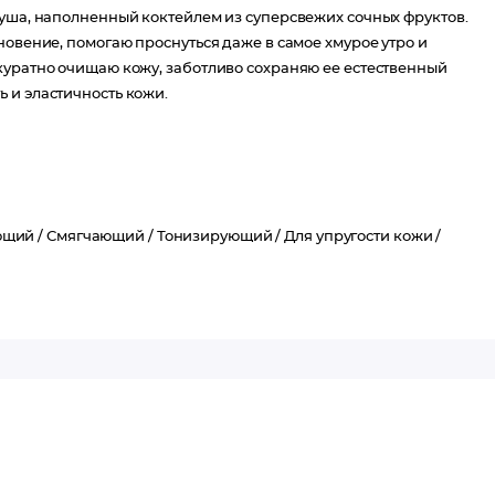
душа, наполненный коктейлем из суперсвежих сочных фруктов.
новение, помогаю проснуться даже в самое хмурое утро и
куратно очищаю кожу, заботливо сохраняю ее естественный
 и эластичность кожи.
ющий /
Смягчающий /
Тонизирующий /
Для упругости кожи /