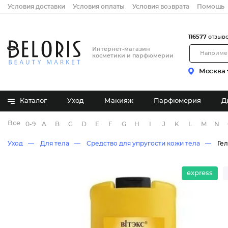
Условия доставки
Условия оплаты
Условия возврата
Помощь
116577
отзыв
Интернет-магазин
косметики и парфюмерии
Москва
Каталог
Уход
Макияж
Парфюмерия
Д
Все бренды
0-9
A
B
C
D
E
F
G
H
I
J
K
L
M
N
Уход
Для тела
Средство для упругости кожи тела
Гел
express