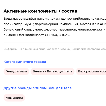
Активные компоненты / состав
Вода, лауретсульфат натрия, кокамидопропилбетаин, кокамид 
поликватерниум-7, парфюмерная композиция, масло Citrus Aura
бензиловый спирт, метилхлоризотиазолинон, метилизотиазолинон
лимонен, бензилбензоат, CI 19140, CI 16255.
Информация о внешнем виде, характеристиках, комплекте поставки, стр
Категории этого товара
Гель для тела
Белита - Витэкс для тела
Белорусская кос
Другие бренды с типом Гель для тела
Альганика