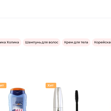
ика Холика
Шампунь для волос
Крем для тела
Корейска