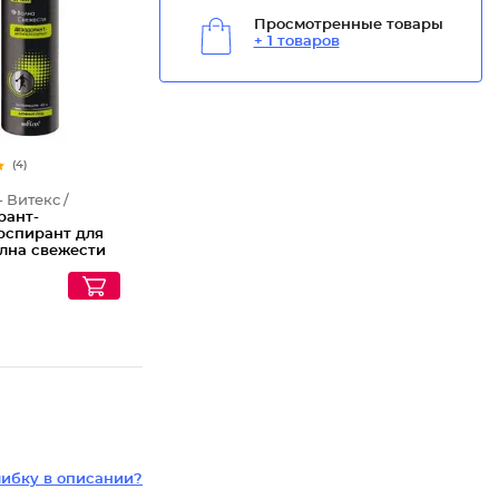
Просмотренные товары
+ 1 товаров
(4)
- Витекс /
рант-
рспирант для
олна свежести
ибку в описании?