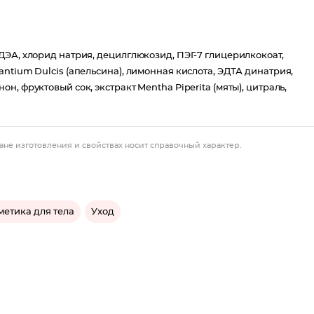
ДЭА, хлорид натрия, децилглюкозид, ПЭГ-7 глицерилкокоат,
ntium Dulcis (апельсина), лимонная кислота, ЭДТА динатрия,
, фруктовый сок, экстракт Mentha Piperita (мяты), цитраль,
ане изготовления и свойствах носит справочный характер.
метика для тела
Уход