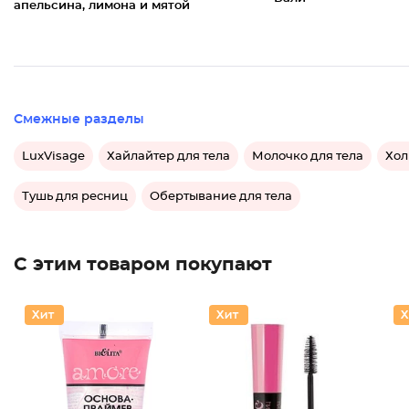
апельсина, лимона и мятой
Смежные разделы
LuxVisage
Хайлайтер для тела
Молочко для тела
Хол
Тушь для ресниц
Обертывание для тела
С этим товаром покупают