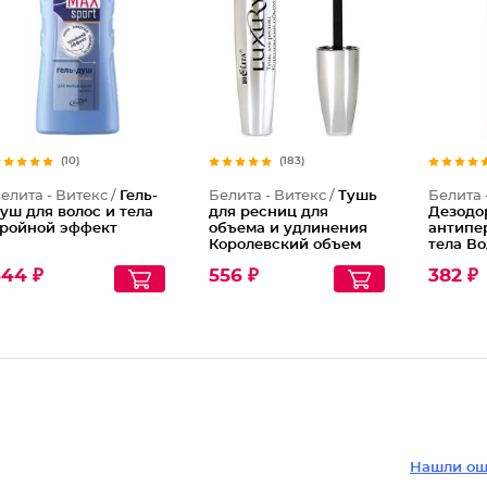
(10)
(183)
елита - Витекс /
Гель-
Белита - Витекс /
Тушь
Белита 
уш для волос и тела
для ресниц для
Дезодо
ройной эффект
объема и удлинения
антипе
Королевский объем
тела В
344 ₽
556 ₽
382 ₽
Нашли ош