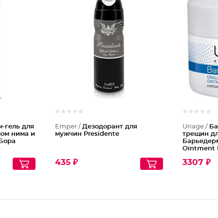
-гель для
Emper /
Дезодорант для
Uriage /
Ба
лом нима и
мужчин Presidente
трещин дл
-Бора
Барьедер
Ointment 
435 ₽
3307 ₽