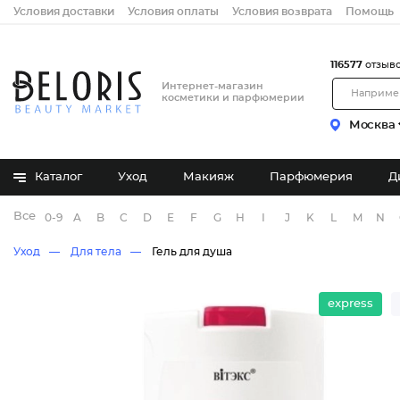
Условия доставки
Условия оплаты
Условия возврата
Помощь
116577
отзыв
Интернет-магазин
косметики и парфюмерии
Москва
Каталог
Уход
Макияж
Парфюмерия
Д
Все бренды
0-9
A
B
C
D
E
F
G
H
I
J
K
L
M
N
Уход
Для тела
Гель для душа
express