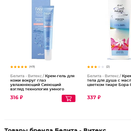
(49)
(2)
Белита - Витекс /
Крем-гель для
Белита - Витекс /
Крем
кожи вокруг глаз
тела для душа с мас
увлажняющий Сияющий
цветком тиаре Бора
взгляд технология умного
увлажнения Гидроэффект
316 ₽
337 ₽
Товары бренда Белита - Витекс