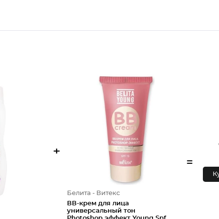
+
=
К
Белита - Витекс
ВВ-крем для лица
универсальный тон
Photoshop эффект Young Spf