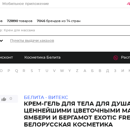
Мобильное приложение
ов
721890
товаров
7046
брендов из 74 стран
Пункты выдачи заказов
исконт
Косметика Белита
Рас
O
P
Q
R
S
T
U
V
W
Y
Z
А
Б
В
Д
З
И
БЕЛИТА - ВИТЕКС
0
КРЕМ-ГЕЛЬ ДЛЯ ТЕЛА ДЛЯ ДУША
ЦЕННЕЙШИМИ ЦВЕТОЧНЫМИ М
ЯМБЕРИ И БЕРГАМОТ EXOTIC FR
БЕЛОРУССКАЯ КОСМЕТИКА