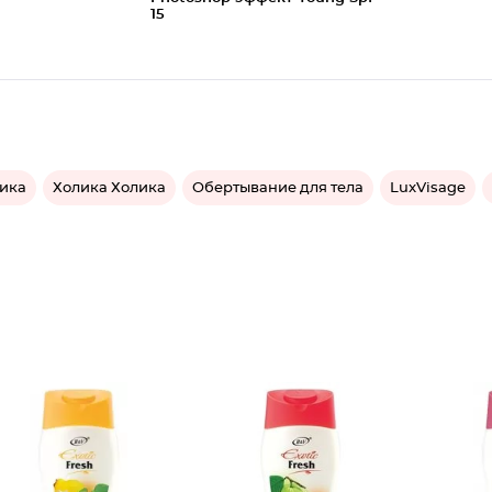
15
тика
Холика Холика
Обертывание для тела
LuxVisage