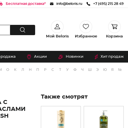
Бесплатная доставка*
info@beloris.ru
+7 (495) 215 28 49
Мой Beloris
Избранное
Корзина
продажа
Акции
Новинки
Хит продаж
М
О
К
Л
Н
П
Р
С
Т
У
Ф
Ч
Ш
Э
Ю
Я
№
Также смотрят
 С
АСЛАМИ
ESH