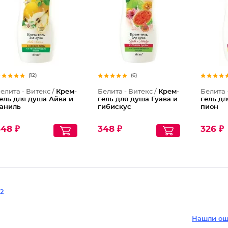
(12)
(6)
елита - Витекс /
Крем-
Белита - Витекс /
Крем-
Белита 
ель для душа Айва и
гель для душа Гуава и
гель д
аниль
гибискус
пион
348 ₽
348 ₽
326 ₽
2
Нашли ош