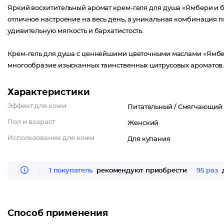
Яркий восхитительный аромат крем-геля для душа «Ямбери и б
отличное настроение на весь день, а уникальная комбинация 
удивительную мягкость и бархатистость.
Крем-гель для душа с ценнейшими цветочными маслами «Ямбери
многообразие изысканных таинственных цитрусовых ароматов
Характеристики
Эффект для кожи
Питательный /
Смягчающий 
Пол и возраст
Женский
Использование для кожи
Для купания
1 покупатель
рекомендуют приобрести
95 раз
д
Способ применения