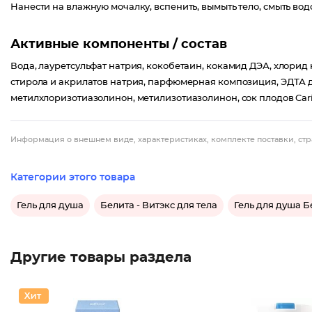
Нанести на влажную мочалку, вспенить, вымыть тело, смыть вод
Активные компоненты / состав
Вода, лауретсульфат натрия, кокобетаин, кокамид ДЭА, хлорид
стирола и акрилатов натрия, парфюмерная композиция, ЭДТА д
метилхлоризотиазолинон, метилизотиазолинон, сок плодов Caric
Информация о внешнем виде, характеристиках, комплекте поставки, стр
Категории этого товара
Гель для душа
Белита - Витэкс для тела
Гель для душа Б
Другие товары раздела