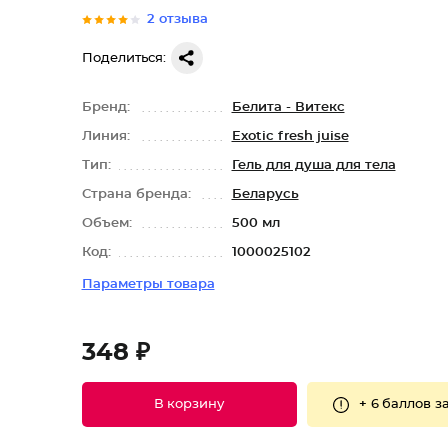
2 отзыва
Поделиться:
Бренд:
Белита - Витекс
Линия:
Exotic fresh juise
Тип:
Гель для душа для тела
Страна бренда:
Беларусь
Объем:
500 мл
Код:
1000025102
Параметры товара
348 ₽
+
6 баллов
за
В корзину