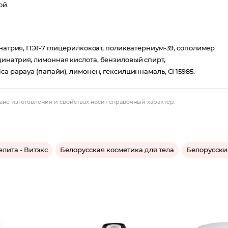
ой.
 натрия, ПЭГ-7 глицерилкокоат, поликватерниум-39, сополимер
инатрия, лимонная кислота, бензиловый спирт,
a papaya (папайи), лимонен, гексилциннамаль, CI 15985.
ане изготовления и свойствах носит справочный характер.
елита - Витэкс
Белорусская косметика для тела
Белорусски