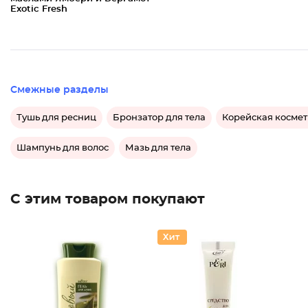
Exotic Fresh
Смежные разделы
Тушь для ресниц
Бронзатор для тела
Корейская косме
Шампунь для волос
Мазь для тела
С этим товаром покупают