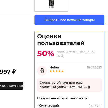
Выбрать все похожие товары
Оценки
пользователей
50%
положительных оценок
из 2
Helen
16.09.2023
997 ₽
Очень густой гель для тела
упить комплект
приятный, увлажняет КЛАСС..))
Популярные свойства товара
- Смягчающий
1 клиент