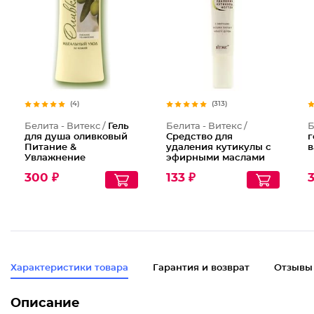
(4)
(313)
Белита - Витекс /
Гель
Белита - Витекс /
Б
для душа оливковый
Средство для
г
Питание &
удаления кутикулы с
в
Увлажнение
эфирными маслами
пихты и чайного
300 ₽
133 ₽
дерева
Характеристики товара
Гарантия и возврат
Отзывы
Описание