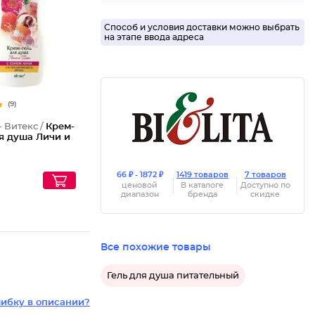
Способ и условия доставки можно выбрать
на этапе ввода адреса
(9)
- Витекс /
Крем-
ля душа Личи и
66 ₽ - 1872 ₽
1419 товаров
7 товаров
ценовой
В каталоге
Доступно по
диапазон
бренда
скидке
Все похожие товары
Гель для душа питательный
ибку в описании?