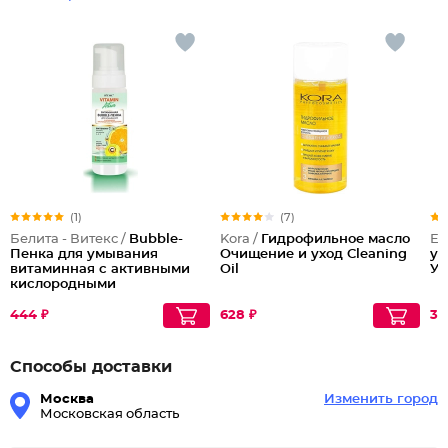
(1)
(7)
Белита - Витекс /
Bubble-
Kora /
Гидрофильное масло
Ed
Пенка для умывания
Очищение и уход Cleaning
ум
витаминная с активными
Oil
У
кислородными
пузырьками
444 ₽
628 ₽
37
Способы доставки
Москва
Изменить город
Московская область