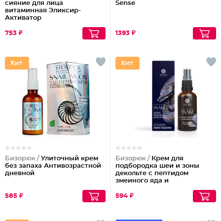
сияние для лица
Sense
витаминная Эликсир-
Активатор
753 ₽
1393 ₽
Бизорюк /
Улиточный крем
Бизорюк /
Крем для
без запаха Антивозрастной
подбородка шеи и зоны
дневной
декольте с пептидом
змеиного яда и
антиоксидантами
585 ₽
594 ₽