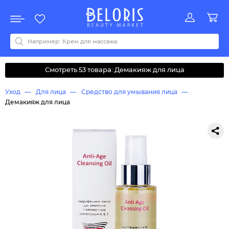
Распродажа
Акции
Новинки
Хит продаж
Все бренды
0-9
A
B
C
D
E
F
G
H
I
J
K
L
M
N
O
P
Q
R
S
T
U
V
W
Y
Z
А
Б
В
Д
З
И
М
О
К
Л
Н
П
Р
С
Т
У
Ф
Ч
Смотреть 53 товара: Демакияж для лица
Уход
Для лица
Средство для умывания лица
Демакияж для лица