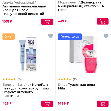
Море лечит /
Дезодорант
Aravia Professional /
минеральный, стекло, SEA
Активный увлажняющий
Heals
крем для ног с
гиалуроновой кислотой
"Active cream"
447 ₽
1031 ₽
Рекомендуем
(2)
(10)
Белита - Витекс /
NanoГель-
Dilis /
Туалетная вода
патч для кожи вокруг глаз
Mila
Эффект нитевого
лифтинга
425 ₽
1488 ₽