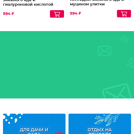
змеиного яда и
муцином улитки
гиалуроновой кислотой
594 ₽
594 ₽
ДЛЯ ДАЧИ И
ОТДЫХ НА