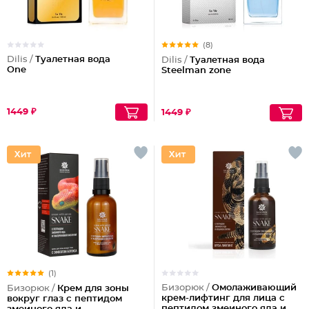
(8)
Dilis /
Туалетная вода
Dilis /
Туалетная вода
One
Steelman zone
1449 ₽
1449 ₽
(1)
Бизорюк /
Омолаживающий
Бизорюк /
Крем для зоны
крем-лифтинг для лица с
вокруг глаз с пептидом
пептидом змеиного яда и