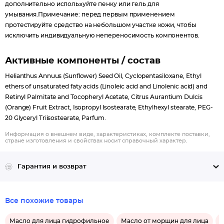
дополнительно используйте пенку или гель для
умывания.Примечание: перед первым применением
протестируйте средство на небольшом участке кожи, чтобы
исключить индивидуальную непереносимость компонентов.
Активные компоненты / состав
Helianthus Annuus (Sunflower) Seed Oil, Cyclopentasiloxane, Ethyl
ethers of unsaturated faty acids (Linoleic acid and Linolenic acid) and
Retinyl Palmitate and Tocopheryl Acetate, Citrus Aurantium Dulcis
(Orange) Fruit Extract, Isopropyl Isostearate, Ethylhexyl stearate, PEG-
20 Glyceryl Triisostearate, Parfum.
Информация о внешнем виде, характеристиках, комплекте поставки,
стране изготовления и свойствах носит справочный характер.
Гарантия и возврат
Все похожие товары
Масло для лица гидрофильное
Масло от морщин для лица
М