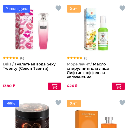
Рекомендуем
(6)
(1)
Dilis /
Туалетная вода Sexy
Море лечит /
Масло
Twenty (Секси Твенти)
спирулины для лица
Лифтинг-эффект и
увлажнение
1380 ₽
426 ₽
-66%