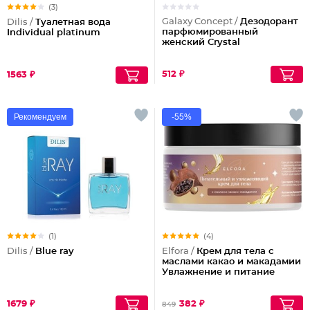
(3)
Galaxy Concept /
Дезодорант
Dilis /
Туалетная вода
парфюмированный
Individual platinum
женский Crystal
512 ₽
1563 ₽
Рекомендуем
-55%
(1)
(4)
Dilis /
Blue ray
Elfora /
Крем для тела с
маслами какао и макадамии
Увлажнение и питание
1679 ₽
382 ₽
849