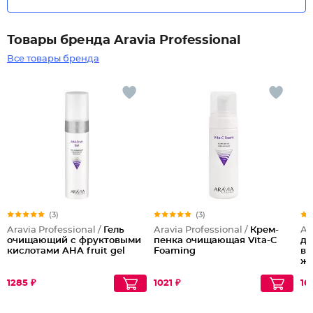
Товары бренда Aravia Professional
Все товары бренда
(3)
(3)
Aravia Professional /
Гель
Aravia Professional /
Крем-
Ar
очищающий с фруктовыми
пенка очищающая Vita-C
дл
кислотами AHA fruit gel
Foaming
ви
ж
1285 ₽
1021 ₽
16