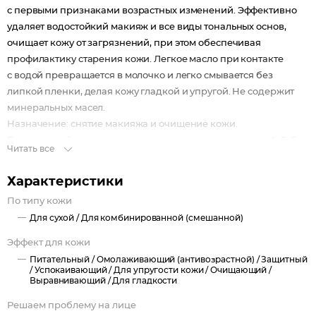
с первыми признаками возрастных изменений. Эффективно
удаляет водостойкий макияж и все виды тональных основ,
очищает кожу от загрязнений, при этом обеспечивая
профилактику старения кожи. Легкое масло при контакте
с водой превращается в молочко и легко смывается без
липкой пленки, делая кожу гладкой и упругой. Не содержит
минеральных масел.
Назначение: снятие макияжа и очищение кожи.
Биоактивный состав: масло подсолнечника, витамины A, E, F,
Читать все
экстракт апельсина.
Ретинол (витамин А) — способствует сокращению глубины
Характеристики
морщин, стимулирует синтез коллагена, выравнивает
По типу кожи
микрорельеф кожи.
Для сухой /
Для комбинированной (смешанной)
Витамины E и F в синергии с экстрактом апельсина —
комплексно воздействуют на возрастную кожу: борются
Эффект для кожи
с оксидативным стрессом, осветляют пигментные пятна,
Питательный /
Омолаживающий (антивозрастной) /
Защитный
повышают эластичность и защитные функции кожи.
/
Успокаивающий /
Для упругости кожи /
Очищающий /
Выравнивающий /
Для гладкости
Решаем проблему на лице