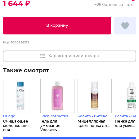
1 644 ₽
+
25 баллов
за 1 шт.
В корзину
Код:
1000556912
Характеристики товара
Также смотрят
Uriage
Eden cosmetics
Белита - Витекс
Белита - Вит
Очищающее
Гель для
Мицеллярная
Пенка для 
молочко для
умывания
крем-пенка дл...
для умыван..
сня...
Увлажня...