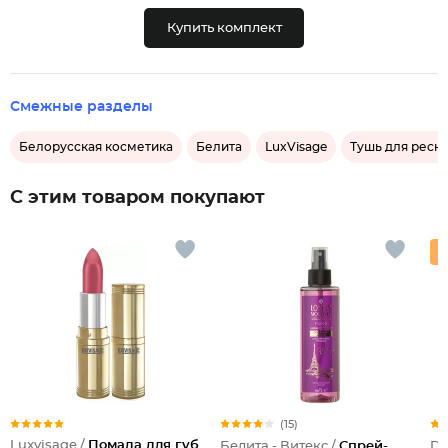
Купить комплект
Смежные разделы
Белорусская косметика
Белита
LuxVisage
Тушь для ресн
С этим товаром покупают
(15)
Luxvisage /
Помада для губ
Белита - Витекс /
Спрей-
Dil