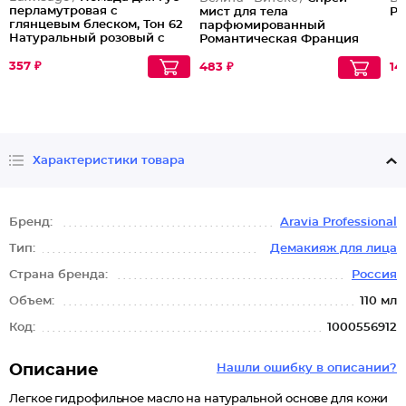
перламутровая с
мист для тела
Pr
глянцевым блеском, Тон 62
парфюмированный
Натуральный розовый с
Романтическая Франция
жемчужным мерцанием
Lovely Moments
357 ₽
483 ₽
14
Характеристики товара
Бренд:
Aravia Professional
Тип:
Демакияж для лица
Страна бренда:
Россия
Объем:
110 мл
Код:
1000556912
Описание
Нашли ошибку в описании?
Легкое гидрофильное масло на натуральной основе для кожи