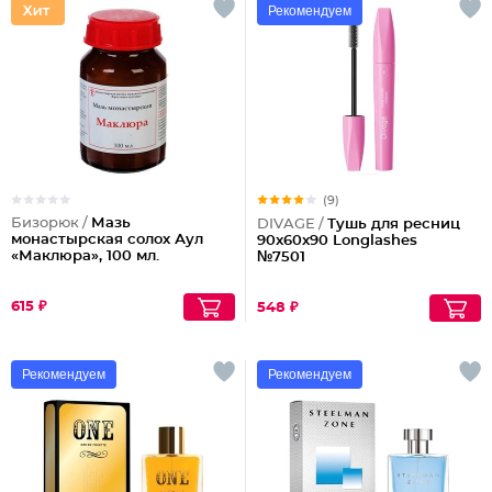
Рекомендуем
(9)
Бизорюк /
Мазь
DIVAGE /
Тушь для ресниц
монастырская солох Аул
90x60x90 Longlashes
«Маклюра», 100 мл.
№7501
615 ₽
548 ₽
Рекомендуем
Рекомендуем