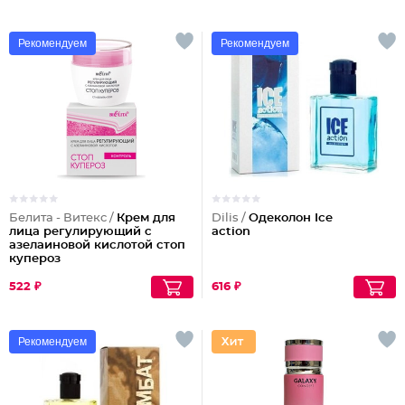
Рекомендуем
Рекомендуем
Белита - Витекс /
Крем для
Dilis /
Одеколон Ice
лица регулирующий с
action
азелаиновой кислотой стоп
купероз
522 ₽
616 ₽
Рекомендуем