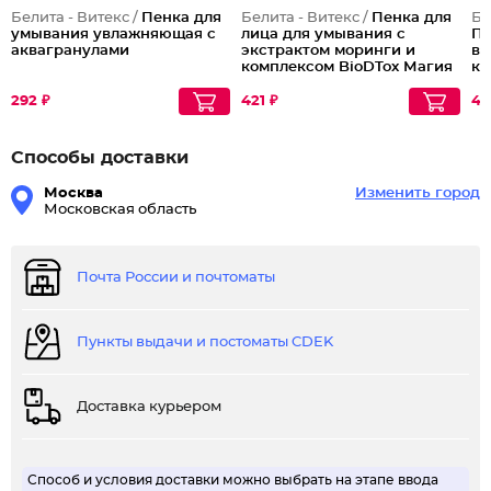
Белита - Витекс /
Пенка для
Белита - Витекс /
Пенка для
Бе
умывания увлажняющая с
лица для умывания с
Пе
аквагранулами
экстрактом моринги и
ви
комплексом BioDTox Магия
ки
Марокко
пу
292 ₽
421 ₽
44
Способы доставки
Москва
Изменить город
Московская область
Почта России и почтоматы
Пункты выдачи и постоматы CDEK
Доставка курьером
Способ и условия доставки можно выбрать на этапе ввода