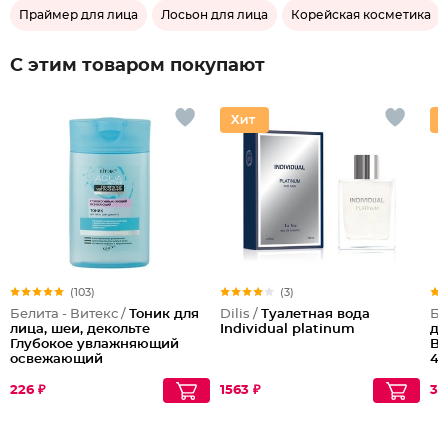
Праймер для лица
Лосьон для лица
Корейская косметика
С этим товаром покупают
(103)
(3)
Белита - Витекс /
Тоник для
Dilis /
Туалетная вода
Бе
лица, шеи, декольте
Individual platinum
дл
Глубокое увлажняющий
Bi
освежающий
40
226 ₽
1563 ₽
33