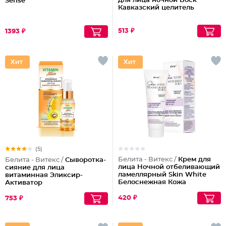
для лица ночной Воск
Sense
Кавказский целитель
513 ₽
1393 ₽
(5)
Белита - Витекс /
Крем для
Белита - Витекс /
Сыворотка-
лица Ночной отбеливающий
сияние для лица
ламеллярный Skin White
витаминная Эликсир-
Белоснежная Кожа
Активатор
420 ₽
753 ₽