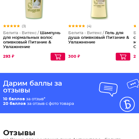
(3)
(4)
Белита - Витекс /
Шампунь
Белита - Витекс /
Гель для
Бе
для нормальных волос
душа оливковый Питание &
со
оливковый Питание &
Увлажнение
ма
Увлажнение
О
293 ₽
300 ₽
26
Дарим баллы за
отзывы
10 баллов
за отзыв*
20 баллов
за отзыв с фото товара
Отзывы