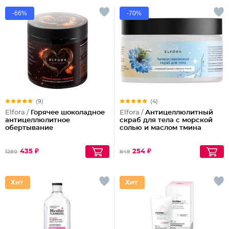
-66%
-70%
(9)
(4)
Elfora /
Горячее шоколадное
Elfora /
Антицеллюлитный
антицеллюлитное
скраб для тела с морской
обертывание
солью и маслом тмина
435 ₽
254 ₽
1280
849