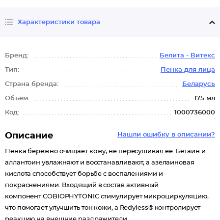
Характеристики товара
Бренд:
Белита - Витекс
Тип:
Пенка для лица
Страна бренда:
Беларусь
Объем:
175 мл
Код:
1000736000
Описание
Нашли ошибку в описании?
Пенка бережно очищает кожу, не пересушивая её. Бетаин и
аллантоин увлажняют и восстанавливают, а азелаиновая
кислота способствует борьбе с воспалениями и
покраснениями. Входящий в состав активный
компонент COBIOPHYTONIC стимулирует микроциркуляцию,
что помогает улучшить тон кожи, а Redyless® контролирует
реакцию на внешние раздражители.