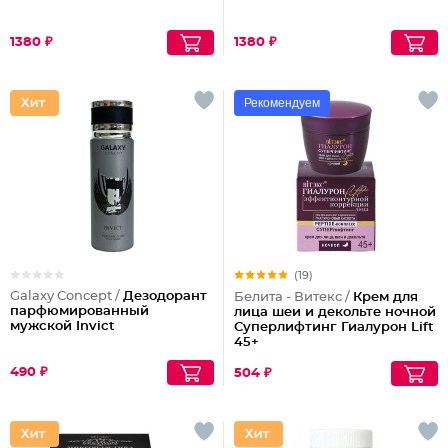
1380 ₽
1380 ₽
Рекомендуем
(19)
Galaxy Concept /
Дезодорант
Белита - Витекс /
Крем для
парфюмированный
лица шеи и декольте ночной
мужской Invict
Суперлифтинг Гиалурон Lift
45+
490 ₽
504 ₽