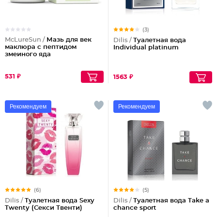
(3)
McLureSun /
Мазь для век
Dilis /
Туалетная вода
маклюра с пептидом
Individual platinum
змеиного яда
531 ₽
1563 ₽
Рекомендуем
Рекомендуем
(6)
(5)
Dilis /
Туалетная вода Sexy
Dilis /
Туалетная вода Take a
Twenty (Секси Твенти)
chance sport