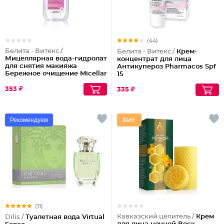
(44)
Белита - Витекс /
Белита - Витекс /
Крем-
Мицеллярная вода-гидролат
концентрат для лица
для снятия макияжа
Антикупероз Pharmacos Spf
Бережное очищение Micellar
15
Cleansing
353 ₽
335 ₽
Рекомендуем
(11)
Кавказский целитель /
Крем
Dilis /
Туалетная вода Virtual