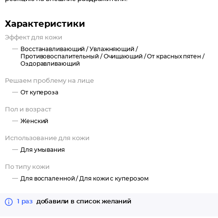
Характеристики
Эффект для кожи
Восстанавливающий /
Увлажняющий /
Противовоспалительный /
Очищающий /
От красных пятен /
Оздоравливающий
Решаем проблему на лице
От купероза
Пол и возраст
Женский
Использование для кожи
Для умывания
По типу кожи
Для воспаленной /
Для кожи с куперозом
1 раз
добавили в список желаний