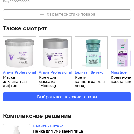
Код:
1000736000
Характеристики товара
Также смотрят
Aravia Professional
Aravia Professional
Белита - Витекс
Masstige
Маска
Крем для
Крем-
Крем ночно
альгинатная
массажа
концентрат для
восстанавлив
лифтинг...
"Modelag...
лица,...
Выбрать все похожие товары
Комплексное решение
Белита - Витекс
Пенка для умывания лица