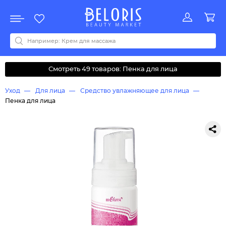
Распродажа
Акции
Новинки
Хит продаж
Все бренды
0-9
A
B
C
D
E
F
G
H
I
J
K
L
M
N
O
P
Q
R
S
T
U
V
W
Y
Z
А
Б
В
Д
З
И
М
О
К
Л
Н
П
Р
С
Т
У
Ф
Ч
Смотреть 49 товаров: Пенка для лица
Уход
Для лица
Средство увлажняющее для лица
Пенка для лица