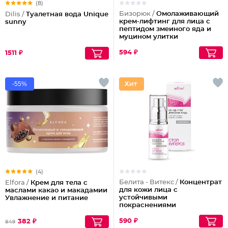
(8)
Бизорюк /
Омолаживающий
Dilis /
Туалетная вода Unique
крем-лифтинг для лица с
sunny
пептидом змеиного яда и
муцином улитки
594 ₽
1511 ₽
-55%
(4)
Белита - Витекс /
Концентрат
Elfora /
Крем для тела с
для кожи лица с
маслами какао и макадамии
устойчивыми
Увлажнение и питание
покраснениями
Антикупероз стоп
купероз
590 ₽
382 ₽
849