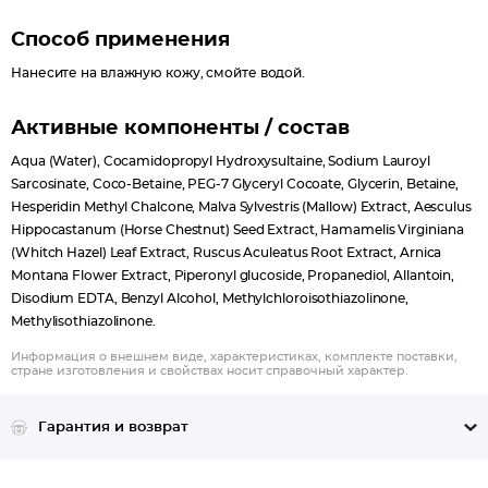
Способ применения
Нанесите на влажную кожу, смойте водой.
Активные компоненты / состав
Aqua (Water), Cocamidopropyl Hydroxysultaine, Sodium Lauroyl
Sarcosinate, Coco-Betaine, PEG-7 Glyceryl Cocoate, Glycerin, Betaine,
Hesperidin Methyl Chalcone, Malva Sylvestris (Mallow) Extract, Aesculus
Hippocastanum (Horse Chestnut) Seed Extract, Hamamelis Virginiana
(Whitch Hazel) Leaf Extract, Ruscus Aculeatus Root Extract, Arnica
Montana Flower Extract, Piperonyl glucoside, Propanediol, Allantoin,
Disodium EDTA, Benzyl Alcohol, Methylchloroisothiazolinone,
Methylisothiazolinone.
Информация о внешнем виде, характеристиках, комплекте поставки,
стране изготовления и свойствах носит справочный характер.
Гарантия и возврат