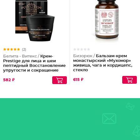
(2)
Бизорюк /
Бальзам-крем
Белита - Витекс /
Крем-
монастырский «Мухомор»
Prestige для лица и шеи
живица, чага и кордицепс,
пептидный Восстановление
стекло
упругости и сокращение
морщин (ночной)
615 ₽
582 ₽