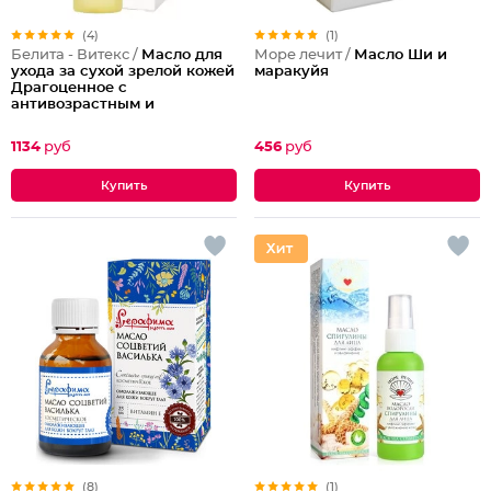
(4)
(1)
Белита - Витекс /
Масло для
Море лечит /
Масло Ши и
ухода за сухой зрелой кожей
маракуйя
Драгоценное с
антивозрастным и
питательным действием
LuxCare
1134
руб
456
руб
(8)
(1)