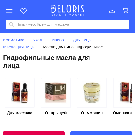
Распродажа
Акции
Новинки
Хит продаж
Все бренды
0-9
A
B
C
D
E
F
G
H
I
J
K
L
M
N
O
P
Q
R
S
T
U
V
W
Y
Z
А
Б
В
Д
З
И
М
О
К
Л
Н
П
Р
С
Т
У
Ф
Ч
Косметика
Уход
Масло
Для лица
Масло для лица
Масло для лица гидрофильное
Гидрофильные масла для
лица
Для массажа
От прыщей
От морщин