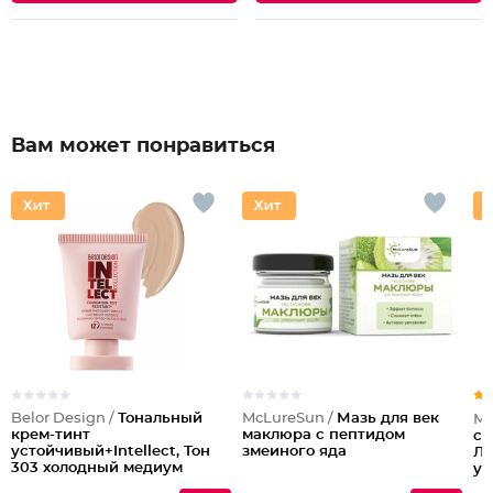
Вам может понравиться
Belor Design /
Тональный
McLureSun /
Мазь для век
Мо
крем-тинт
маклюра с пептидом
сп
устойчивый+Intellect, Тон
змеиного яда
Ли
303 холодный медиум
ув