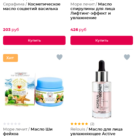
Серафима /
Косметическое
Море лечит /
Масло
масло соцветий василька
спирулины для лица
Лифтинг-эффект и
увлажнение
203
руб
426
руб
(2)
Море лечит /
Масло Ши
Relouis /
Масло для лица
фейхоа
увлажняющее Active