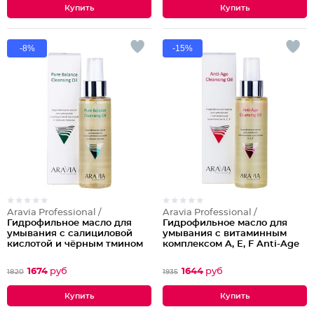
-8%
-15%
Aravia Professional /
Aravia Professional /
Гидрофильное масло для
Гидрофильное масло для
умывания с салициловой
умывания с витаминным
кислотой и чёрным тмином
комплексом A, E, F Anti-Age
Pure Balance Cleansing Oil
Cleansing Oil
1674
руб
1644
руб
1820
1935