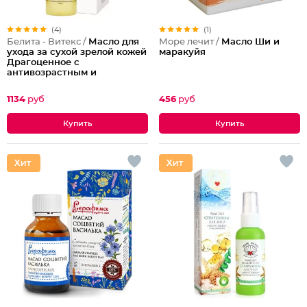
(4)
(1)
Белита - Витекс /
Масло для
Море лечит /
Масло Ши и
ухода за сухой зрелой кожей
маракуйя
Драгоценное с
антивозрастным и
питательным действием
LuxCare
1134
руб
456
руб