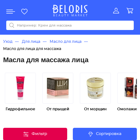
Распродажа
Акции
Новинки
Хит продаж
Все бренды
0-9
A
B
C
D
E
F
G
H
I
J
K
L
M
N
O
P
Q
R
S
T
U
V
W
Y
Z
А
Б
В
Д
З
И
М
О
К
Л
Н
П
Р
С
Т
У
Ф
Ч
Уход
Для лица
Масло для лица
Масло для лица для массажа
Масла для массажа лица
Гидрофильное
От прыщей
От морщин
Фильтр
Сортировка