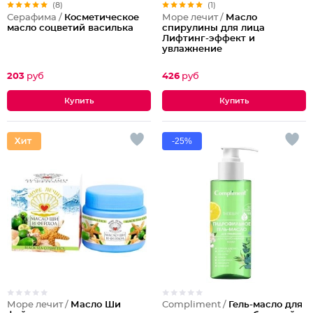
(8)
(1)
Серафима /
Косметическое
Море лечит /
Масло
масло соцветий василька
спирулины для лица
Лифтинг-эффект и
увлажнение
203
руб
426
руб
-25%
Море лечит /
Масло Ши
Compliment /
Гель-масло для