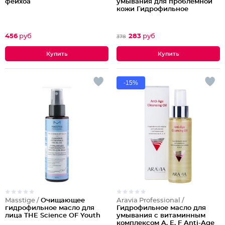
фейхоа
умывания для проблемной
кожи Гидрофильное
456
руб
283
руб
378
-15%
Masstige /
Очищающее
Aravia Professional /
гидрофильное масло для
Гидрофильное масло для
лица THE Science OF Youth
умывания с витаминным
комплексом A, E, F Anti-Age