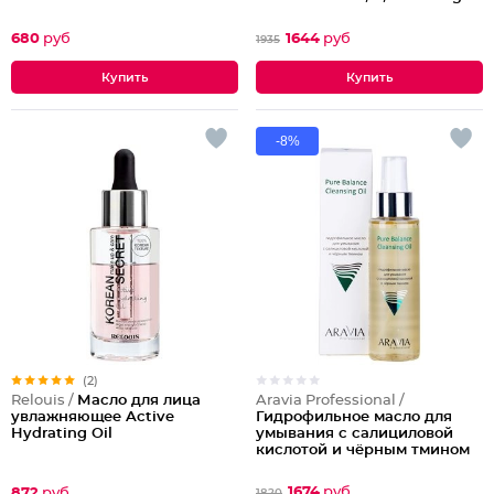
Cleansing Oil
680
руб
1644
руб
1935
-8%
(2)
Aravia Professional /
Relouis /
Масло для лица
Гидрофильное масло для
увлажняющее Active
умывания с салициловой
Hydrating Oil
кислотой и чёрным тмином
Pure Balance Cleansing Oil
1674
руб
872
руб
1820