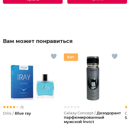
Вам может понравиться
(1)
Galaxy Concept /
Дезодорант
Dilis /
Blue ray
Dil
парфюмированный
St
мужской Invict