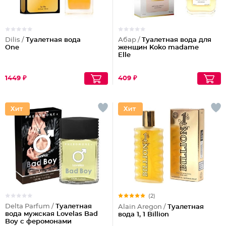
Dilis /
Туалетная вода
Абар /
Туалетная вода для
One
женщин Koko madame
Elle
1449 ₽
409 ₽
(2)
Delta Parfum /
Туалетная
Alain Aregon /
Туалетная
вода мужская Lovelas Bad
вода 1, 1 Billion
Boy с феромонами