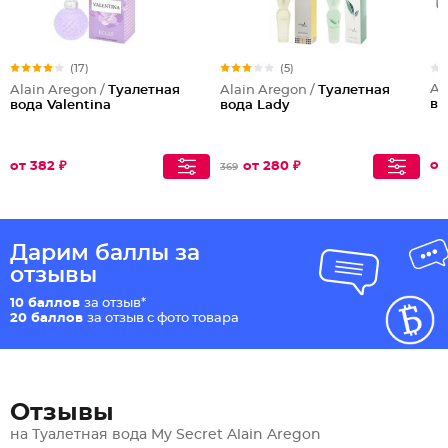
(17)
(5)
Al
Alain Aregon /
Туалетная
Alain Aregon /
Туалетная
во
вода Valentina
вода Lady
от
от 382 ₽
от 280 ₽
369
Дарим баллы за
отзывы
10 баллов
за отзыв*
20 баллов
за отзыв с фото товара
Отзывы
на Туалетная вода My Secret Alain Aregon