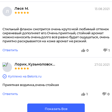
Леся М.
13.08.2021
Л
Стильный флакон смотрится очень круто мой любимый оттенок
сиреневый дополняет его.Очень приятный, стойкий аромат
можно наносить очень долго всё равно будет ощущаться, очень
приятно раскрывается на коже аромат не резкий.
Ответить
0
1
Лорик, Кузьмоловский
27.02.2021
Куплено на Beloris.ru
Приятная водичка,очень стойкая
Ответить
1
0
Показать Все