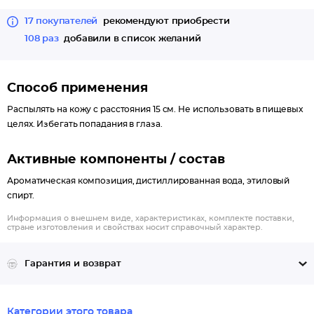
нота: светлое дерево, мускус, пачули. Характер: трепетный.
17 покупателей
рекомендуют приобрести
Группа ароматов: цветочные.
108 раз
добавили в список желаний
My Secret Life - c этим ароматом, Вы не останетесь
незамеченной, он яркий, интересный, игривый. Для женщины
с изюминкой. Начальные ноты: бергамот, сахарная вата,
Способ применения
черника, малина; Нота сердца: болгарская роза, флердоранж,
Распылять на кожу с расстояния 15 см. Не использовать в пищевых
жасмин; Конечная нота: пачули, белый мускус, сандал, ваниль.
целях. Избегать попадания в глаза.
Характер: игривый Группа ароматов: гурманные.
Активные компоненты / состав
Ароматическая композиция, дистиллированная вода, этиловый
спирт.
Информация о внешнем виде, характеристиках, комплекте поставки,
стране изготовления и свойствах носит справочный характер.
Гарантия и возврат
Категории этого товара