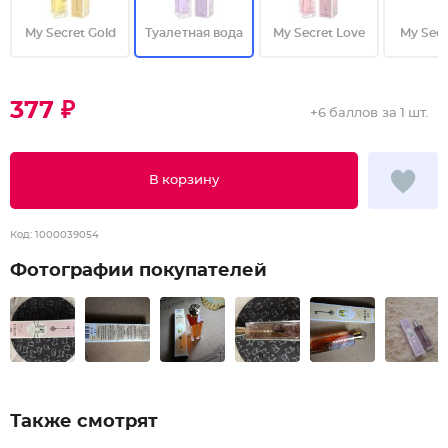
My Secret Gold
Туалетная вода
My Secret Love
My Secr
377 ₽
+
6 баллов
за 1 шт.
В корзину
Код:
1000039054
Фотографии покупателей
Также смотрят