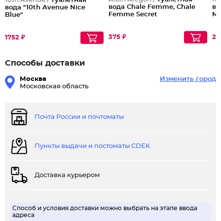
10th Avenue /
Туалетная
вода Chale Femme, Chale
во
вода "10th Avenue Nice
Femme Secret
Ma
Blue"
375 ₽
20
1752 ₽
Способы доставки
Москва
Изменить город
Московская область
Почта России и почтоматы
Пункты выдачи и постоматы CDEK
Доставка курьером
Способ и условия доставки можно выбрать на этапе ввода
адреса