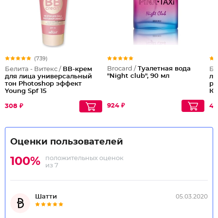
(739)
Brocard /
Туалетная вода
Белита - Витекс /
ВВ-крем
Бе
"Night club", 90 мл
для лица универсальный
ли
тон Photoshop эффект
ре
Young Spf 15
Ко
924 ₽
308 ₽
43
Оценки пользователей
положительных оценок
100%
из 7
Шатти
05.03.2020