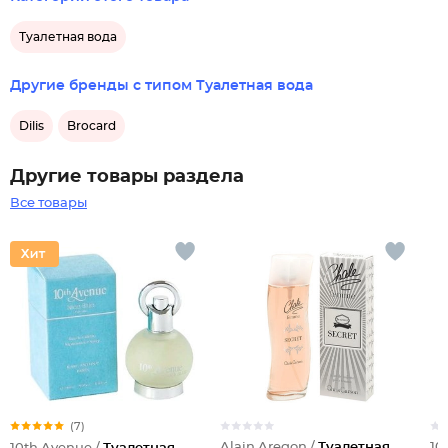
Туалетная вода
Другие бренды с типом Туалетная вода
Dilis
Brocard
Другие товары раздела
Все товары
(7)
Alain Aregon /
Туалетная
10