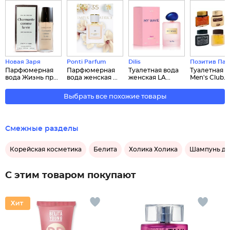
Новая Заря
Ponti Parfum
Dilis
Позитив Па
Парфюмерная
Парфюмерная
Туалетная вода
Туалетная в
вода Жизнь пр...
вода женская ...
женская LA...
Men's Club...
Выбрать все похожие товары
Смежные разделы
Корейская косметика
Белита
Холика Холика
Шампунь дл
С этим товаром покупают