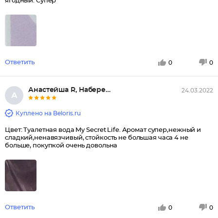
ягодный. Супер
Ответить
0
0
Анастейша R, Набережные Челны
24.03.2022
А
Куплено на Beloris.ru
Цвет: Туалетная вода My Secret Life. Аромат супер,нежный и
сладкий,ненавязчивый, стойкость не большая часа 4 не
больше, покупкой очень довольна
Ответить
0
0