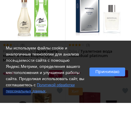
(8)
(3)
Мы используем файлы cookie и
Pani Walewska /
Духи Быть
Dilis /
Туалетная вода
аналогичные технологии для анализа
может в Нью-Йорке Byc
Individual platinum
посещаемости сайта с помощью
Moze New York
Яндекс.Метрики, определения вашего
Принимаю
местоположения и улучшения работы
494 ₽
1563 ₽
сайта. Продолжая использовать сайт, вы
соглашаетесь с
Политикой обработки
.
персональных данных
Рекомендуем