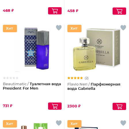
468 ₽
458 ₽
(2)
Beautimatic /
Туалетная вода
Flavio Neri /
Парфюмерная
President For Men
вода Gabriella
731 ₽
2300 ₽