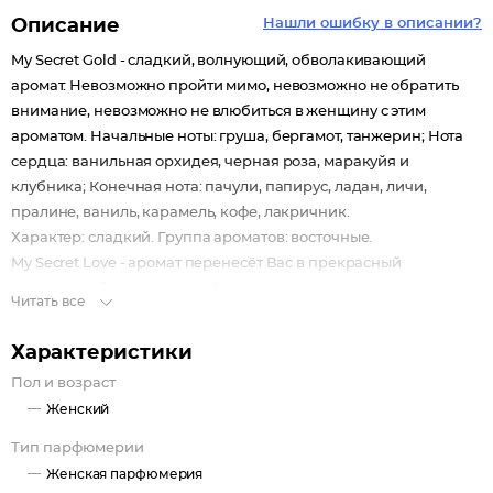
Описание
Нашли ошибку в описании?
My Secret Gold - сладкий, волнующий, обволакивающий
аромат. Невозможно пройти мимо, невозможно не обратить
внимание, невозможно не влюбиться в женщину с этим
ароматом. Начальные ноты: груша, бергамот, танжерин; Нота
сердца: ванильная орхидея, черная роза, маракуйя и
клубника; Конечная нота: пачули, папирус, ладан, личи,
пралине, ваниль, карамель, кофе, лакричник.
Характер: сладкий. Группа ароматов: восточные.
My Secret Love - аромат перенесёт Вас в прекрасный
тропический уголок и окунёт в удовольствия и негу солнечных
Читать все
дней. Начальные ноты: мандарин, сорбет, малина, цитрусы,
мороженое, груша, розовый перец; Нота сердца: роза, абрикос
Характеристики
и фруктовые ноты; Конечная нота: бобы тонка, сандал и белый
Пол и возраст
мускус. Характер: яркий. Группа ароматов: гурманные.
Женский
My Secret Key - цветочный и нежный, как акварель аромат,
разбудит чувства и наполнит волшебной магией
Тип парфюмерии
женственности. Начальные ноты: лимон, чай, клюква; Нота
Женская парфюмерия
сердца: жасмин самбак , белый пион, кувшинка; Конечная