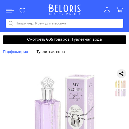
Распродажа
Акции
Новинки
Хит продаж
Все бренды
0-9
A
B
C
D
E
F
G
H
I
J
K
L
M
N
O
P
Q
R
S
T
U
V
W
Y
Z
А
Б
В
Д
З
И
М
О
К
Л
Н
П
Р
С
Т
У
Ф
Ч
Смотреть 605 товаров: Туалетная вода
Парфюмерия
Туалетная вода