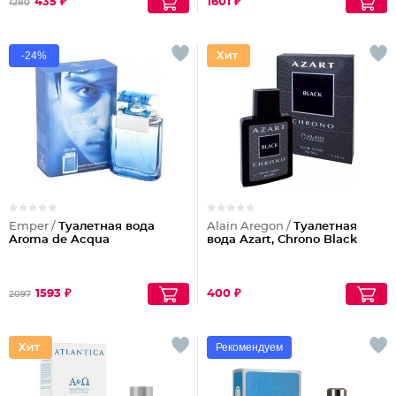
435 ₽
1601 ₽
1280
-24%
Emper /
Туалетная вода
Alain Aregon /
Туалетная
Aroma de Acqua
вода Azart, Chrono Black
1593 ₽
400 ₽
2097
Рекомендуем