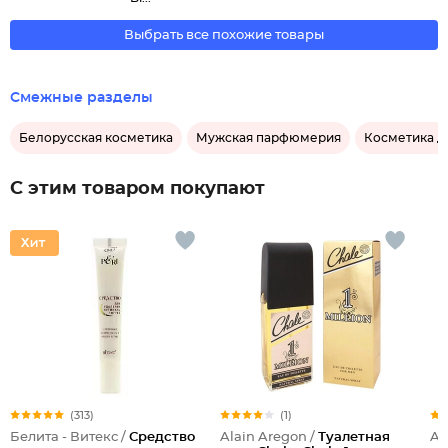
Выбрать все похожие товары
Смежные разделы
Белорусская косметика
Мужская парфюмерия
Косметика д
С этим товаром покупают
(313)
(1)
Белита - Витекс /
Средство
Alain Aregon /
Туалетная
Al