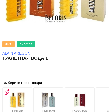
express
ALAIN AREGON
ТУАЛЕТНАЯ ВОДА 1
Выберите цвет товара
1 Billion
1 Milliard
1 Sexylion
1 Bla