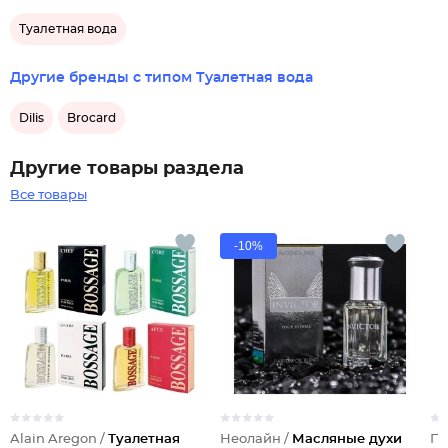
Туалетная вода
Другие бренды с типом Туалетная вода
Dilis
Brocard
Другие товары раздела
Все товары
-10%
Alain Aregon /
Туалетная
Неолайн /
Масляные духи
Па