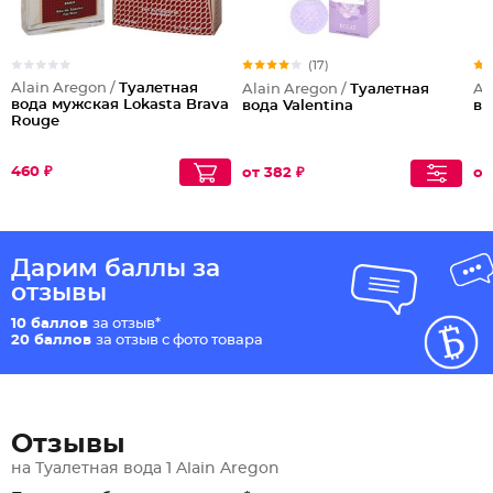
(17)
Alain Aregon /
Туалетная
Alain Aregon /
Туалетная
Al
вода мужская Lokasta Brava
вода Valentina
во
Rouge
460 ₽
от 382 ₽
от
Дарим баллы за
отзывы
10 баллов
за отзыв*
20 баллов
за отзыв с фото товара
Отзывы
на Туалетная вода 1 Alain Aregon