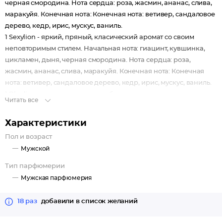
черная смородина. Нота сердца: роза, жасмин, ананас, слива,
маракуйя. Конечная нота: Конечная нота: ветивер, сандаловое
дерево, кедр, ирис, мускус, ваниль.
1 Sexylion - яркий, пряный, класический аромат со своим
неповторимым стилем. Начальная нота: гиацинт, кувшинка,
цикламен, дыня, черная смородина. Нота сердца: роза,
жасмин, ананас, слива, маракуйя. Конечная нота: Конечная
нота: ветивер, сандаловое дерево, кедр, ирис, мускус, ваниль.
1 Blaulion - морская свежесть и бодрящие цитрусовые ноты
Читать все
дополнены древесной чувственностью и пряной
теплотой. Несмотря на свой аристократизм, этот аромат
Характеристики
достаточно энергичен для того, чтобы стать спутником
Пол и возраст
современного молодого человека. Начальная нота: бергамот,
Мужской
гедион, грейпфрут; Нота сердца: перец, кардамон; Конечная
нота: кедр, ветивер.
Тип парфюмерии
1 Million - аромат подчеркнет Ваш уникальный стиль,
Мужская парфюмерия
элегантность наряду с изысканностью и уверенностью.
Начальные ноты: бергамот, мандарин; Нота сердца: розовый
18 раз
добавили в список желаний
перец, ветивер; Конечная нота: бобы тонка, пачули, древесина
амириса.