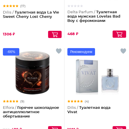
(17)
Delta Parfum /
Туалетная
Dilis /
Туалетная вода La Vie
вода мужская Lovelas Bad
Sweet Cherry Lost Cherry
Boy с феромонами
468 ₽
1306 ₽
-66%
Рекомендуем
(9)
(4)
Elfora /
Горячее шоколадное
Dilis /
Туалетная вода
антицеллюлитное
Vivat
обертывание