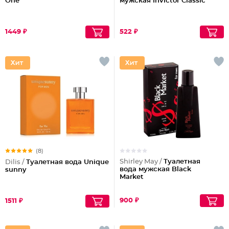
One
мужская Invictor Classic
1449 ₽
522 ₽
(8)
Shirley May /
Туалетная
Dilis /
Туалетная вода Unique
вода мужская Black
sunny
Market
900 ₽
1511 ₽