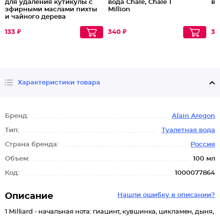
для удаления кутикулы с
вода Chale, Chale 1
во
эфирными маслами пихты
Million
и чайного дерева
133 ₽
340 ₽
36
Характеристики товара
Бренд:
Alain Aregon
Тип:
Туалетная вода
Страна бренда:
Россия
Объем:
100 мл
Код:
1000077864
Описание
Нашли ошибку в описании?
1 Milliard - начальная нота: гиацинт, кувшинка, цикламен, дыня,