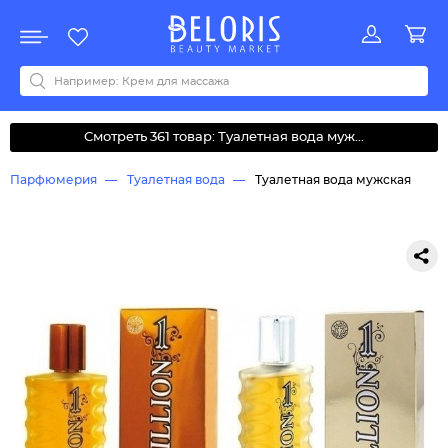
Распродажа
Акции
Новинки
Хит продаж
Все бренды
0-9
A
B
C
D
E
F
G
H
I
J
K
L
M
N
O
P
Q
R
S
T
U
V
W
Y
Z
А
Б
В
Д
З
И
М
О
К
Л
Н
П
Р
С
Т
У
Ф
Ч
Смотреть 361 товар: Туалетная вода муж...
Парфюмерия
Туалетная вода
Туалетная вода мужская