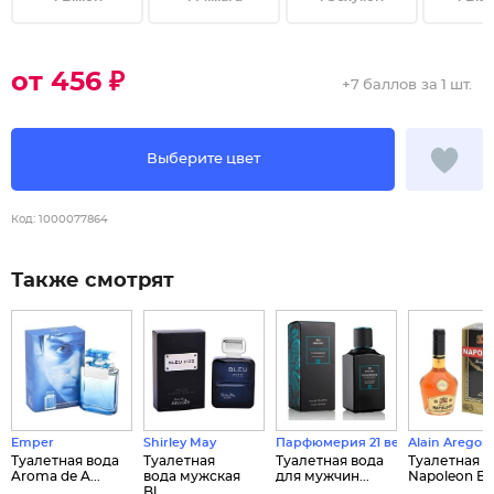
от 456 ₽
+
7 баллов
за 1 шт.
Выберите цвет
Код:
1000077864
Также смотрят
Emper
Shirley May
Парфюмерия 21 века
Alain Aregon
Туалетная вода
Туалетная
Туалетная вода
Туалетная в
Aroma de A...
вода мужская
для мужчин...
Napoleon B..
Bl...