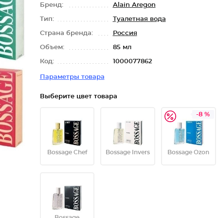
Бренд:
Alain Aregon
Тип:
Туалетная вода
Страна бренда:
Россия
Объем:
85 мл
Код:
1000077862
Параметры товара
Выберите цвет товара
-8 %
Bossage Chef
Bossage Invers
Bossage Ozon
Bossage