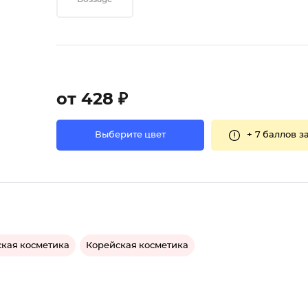
от 428 ₽
+
7 баллов
за
Выберите цвет
ская косметика
Корейская косметика