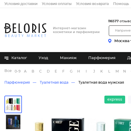
Условия доставки
Условия оплаты
Условия возврата
Помощь
116577
отзыв
Интернет-магазин
косметики и парфюмерии
Москва
Каталог
Уход
Макияж
Парфюмерия
Д
Все бренды
0-9
A
B
C
D
E
F
G
H
I
J
K
L
M
N
Парфюмерия
Туалетная вода
Туалетная вода мужская
express