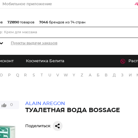
Мобильное приложение
ов
721890
товаров
7046
брендов из 74 стран
Пункты выдачи заказов
исконт
Косметика Белита
Рас
O
P
Q
R
S
T
U
V
W
Y
Z
А
Б
В
Д
З
И
ALAIN AREGON
0
ТУАЛЕТНАЯ ВОДА BOSSAGE
Поделиться: