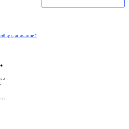
ибку в описании?
ие
ево
х
мат