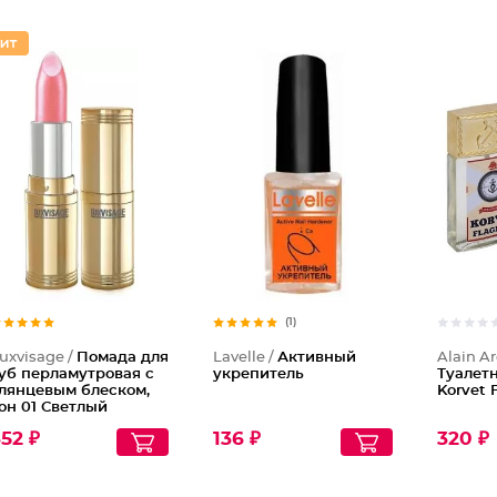
Помада
(1)
uxvisage /
Помада для
Lavelle /
Активный
Alain A
уб перламутровая с
укрепитель
Туалетн
лянцевым блеском,
Korvet
он 01 Светлый
озовый с
52 ₽
136 ₽
320 ₽
жемчужным
ерламутром