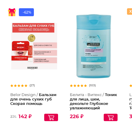
-62%
(27)
(103)
Belor Design /
Бальзам
Белита - Витекс /
Тоник
L
для очень сухих губ
для лица, шеи,
г
Скорая помощь
декольте Глубокое
г
увлажняющий
Т
освежающий
р
142 ₽
226 ₽
3
374
п