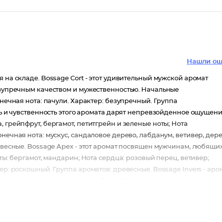
Нашли ош
 на складе. Bossage Cort - этот удивительный мужской аромат
безупречным качеством и мужественностью. Начальные
онечная нота: пачули. Характер: безупречный. Группа
сть и чувственность этого аромата дарят непревзойденное ощущен
 грейпфрут, бергамот, петитгрейн и зеленые ноты; Нота
нечная нота: мускус, сандаловое дерево, лабданум, ветивер, дер
ревесные. Bossage Apex - этот аромат посвящен мужчинам, любящи
ты: бергамот, мандарин; Нота сердца: розовый перец, ветивер;
ер: роскошный. Группа ароматов: древесные. Bossage Invers - аро
ачен для того, кто ценит свободу. Начальные ноты: мандарин,
ево, сычуаньский перец и розмарин; Конечная нота: дубовый мох,
евесные. Bossage Ozon - прозрачность и хрустальная чистота
создает непередаваемые ощущения, волнуют и притягивают.