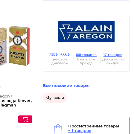
Туалетн
233 ₽ - 688 ₽
168 товаров
17 товаров
ценовой
В каталоге
Доступно по
диапазон
бренда
скидке
Все похожие товары
regon /
Мужская
ая вода Korvet,
 Flagman
Просмотренные товары
+ 1 товаров