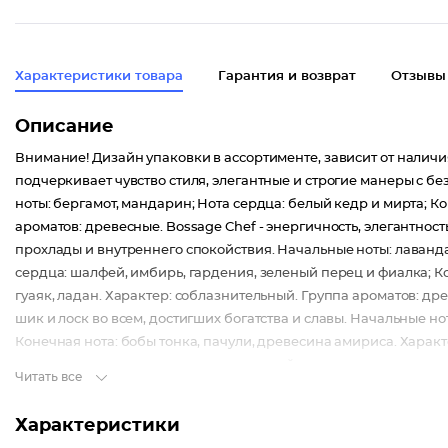
Характеристики товара
Гарантия и возврат
Отзывы
Описание
Внимание! Дизайн упаковки в ассортименте, зависит от наличия
подчеркивает чувство стиля, элегантные и строгие манеры с 
ноты: бергамот, мандарин; Нота сердца: белый кедр и мирта; К
ароматов: древесные. Bossage Chef - энергичность, элегантно
прохлады и внутреннего спокойствия. Начальные ноты: лаванда,
сердца: шалфей, имбирь, гардения, зеленый перец и фиалка; Ко
гуаяк, ладан. Характер: соблазнительный. Группа ароматов: д
шик и лоск во всем, достигших богатства и славы. Начальные но
Конечная нота: бобы тонка, пачули, древесина амириса. Характ
пронизан солнечными лучами и морской свежестью, он предназн
Читать все
можжевельник, бергамот, грейпфрут; Нота сердца: розовое дер
ладан, мускус. Характер: непринужденный. Группа ароматов: др
Характеристики
композиции, подчеркнутые восхитительно теплыми нюансами, 