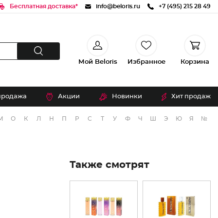
Бесплатная доставка*
info@beloris.ru
+7 (495) 215 28 49
Мой Beloris
Избранное
Корзина
продажа
Акции
Новинки
Хит продаж
М
О
К
Л
Н
П
Р
С
Т
У
Ф
Ч
Ш
Э
Ю
Я
№
Также смотрят