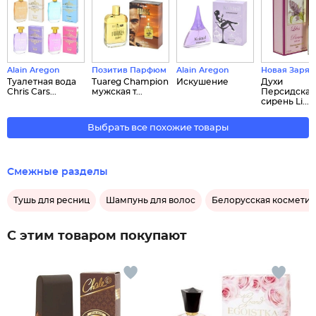
Alain Aregon
Позитив Парфюм
Alain Aregon
Новая Заря
Туалетная вода
Tuareg Champion
Искушение
Духи
Chris Cars...
мужская т...
Персидская
сирень Li...
Выбрать все похожие товары
Смежные разделы
Тушь для ресниц
Шампунь для волос
Белорусская косметик
С этим товаром покупают