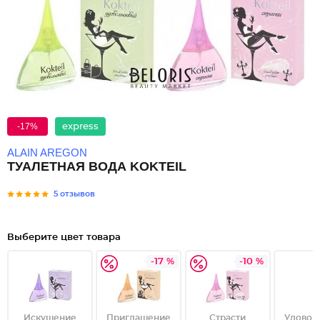
-17%
express
ALAIN AREGON
ТУАЛЕТНАЯ ВОДА KOKTEIL
5 отзывов
Выберите цвет товара
-17 %
-10 %
Искушение
Приглашение
Страсти
Удовол