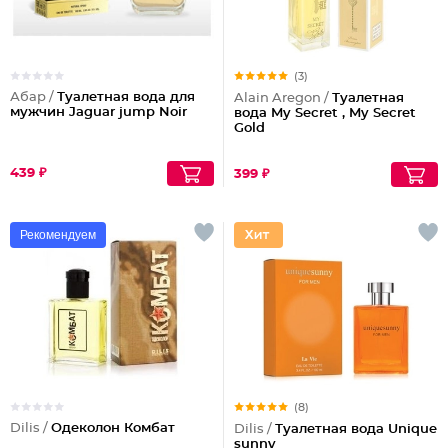
(3)
Абар /
Туалетная вода для
Alain Aregon /
Туалетная
мужчин Jaguar jump Noir
вода My Secret , My Secret
Gold
439 ₽
399 ₽
Рекомендуем
(8)
Dilis /
Одеколон Комбат
Dilis /
Туалетная вода Unique
sunny