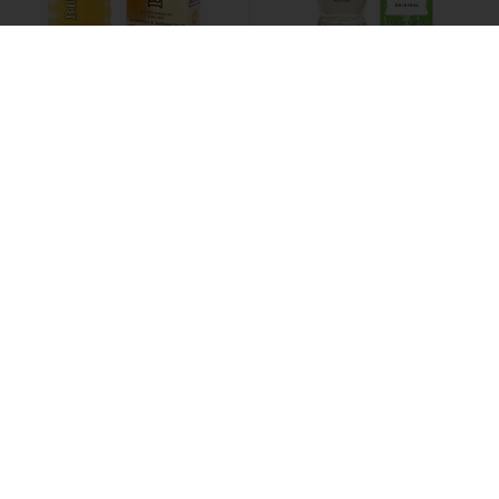
(2)
(8)
Alain Aregon /
Туалетная
Pani Walewska /
Духи Быть
вода 1, 1 Billion
может в Нью-Йорке Byc
Moze New York
458 ₽
494 ₽
Рекомендуем
(2)
(3)
Парфюмерия 21 века /
Dilis /
Туалетная вода
Туалетная вода для мужчин
Odyssey
с феромонами Gourman