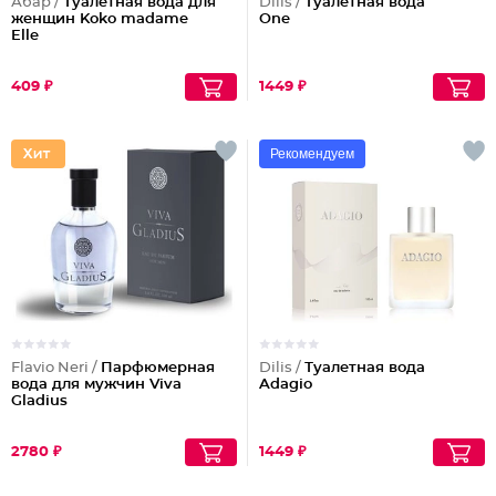
Абар /
Туалетная вода для
Dilis /
Туалетная вода
женщин Koko madame
One
Elle
409 ₽
1449 ₽
Рекомендуем
Flavio Neri /
Парфюмерная
Dilis /
Туалетная вода
вода для мужчин Viva
Adagio
Gladius
2780 ₽
1449 ₽