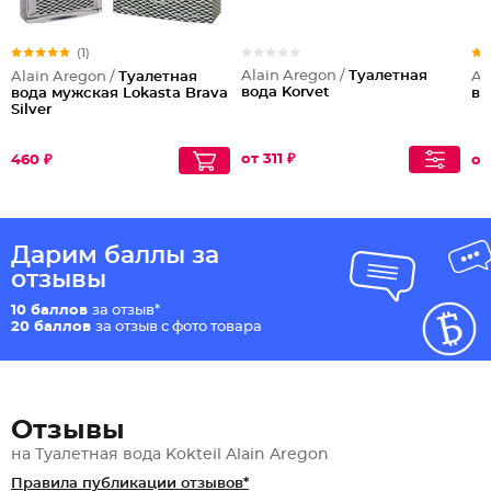
(1)
Alain Aregon /
Туалетная
Alain Aregon /
Туалетная
Al
вода Korvet
вода мужская Lokasta Brava
во
Silver
от 311 ₽
460 ₽
от
Дарим баллы за
отзывы
10 баллов
за отзыв*
20 баллов
за отзыв с фото товара
Отзывы
на Туалетная вода Kokteil Alain Aregon
Правила публикации отзывов*