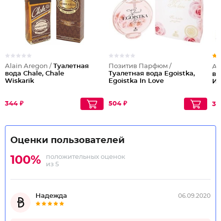
Alain Aregon /
Туалетная
Позитив Парфюм /
Al
вода Chale, Chale
Туалетная вода Egoistka,
во
Wiskarik
Egoistka In Love
Ис
344 ₽
504 ₽
31
Оценки пользователей
положительных оценок
100%
из 5
Надежда
06.09.2020