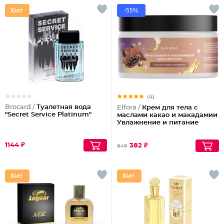
-55%
(4)
Brocard /
Туалетная вода
Elfora /
Крем для тела с
"Secret Service Platinum"
маслами какао и макадамии
Увлажнение и питание
1144 ₽
382 ₽
849