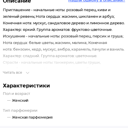
Описание
Нашли ошибку в описании?
Приглашение - начальные ноты: розовый перец, киви и
зеленый ревень; Нота сердца: жасмин, цикламен и арбуз;
Конечная нота: мускус, сандаловое дерево и лимонное дерево.
Характер: яркий. Группа ароматов: фруктово-цветочные.
Искушение - начальные ноты: розовый перец, персик и груша;
Нота сердца: белые цветы, жасмин, малина; Конечная
нота: бензоин, кедр, мускус, амбра, карамель, пачули и ваниль.
Характер: сладкий. Группа ароматов: цветочные.
Страсти - начальные ноты: танжерин, цветы груши,
юзу, взбитые сливки; Нота сердца: дурман, белая камелия,
Читать все
розовый лотос; Конечная нота: бамбук, мускус и шафран.
Характер: легкий. Группа ароматов: цветочные.
Характеристики
Удовольствий - начальные ноты: грейпфрут, огурец и магнолия;
Пол и возраст
Нота сердца: тубероза, роза, ландыш, фиалка, зеленое яблоко;
Женский
Конечная нота: амбра и сандаловое дерево. Характер: свежий.
Группа ароматов: фруктовые.
Тип парфюмерии
Женская парфюмерия