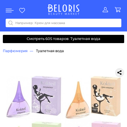
Распродажа
Акции
Новинки
Хит продаж
Все бренды
0-9
A
B
C
D
E
F
G
H
I
J
K
L
M
N
O
P
Q
R
S
T
U
V
W
Y
Z
А
Б
В
Д
З
И
М
О
К
Л
Н
П
Р
С
Т
У
Ф
Ч
Смотреть 605 товаров: Туалетная вода
Парфюмерия
Туалетная вода