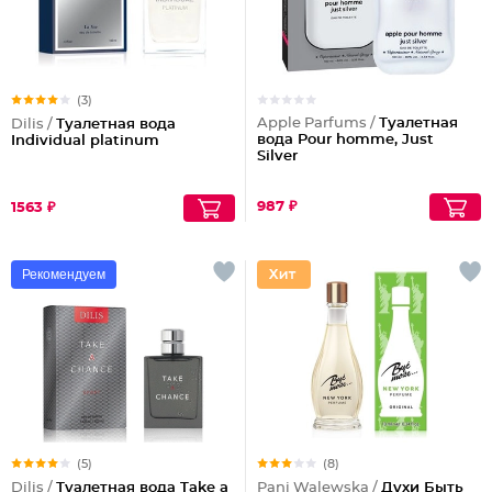
(3)
Apple Parfums /
Туалетная
Dilis /
Туалетная вода
вода Pour homme, Just
Individual platinum
Silver
987 ₽
1563 ₽
Рекомендуем
(5)
(8)
Dilis /
Туалетная вода Take a
Pani Walewska /
Духи Быть