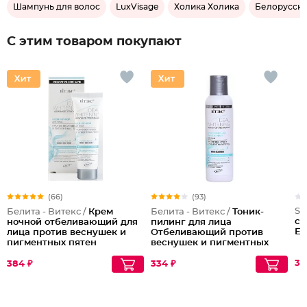
Шампунь для волос
LuxVisage
Холика Холика
Белорусска
С этим товаром покупают
(66)
(93)
Se
Белита - Витекс /
Крем
Белита - Витекс /
Тоник-
cи
ночной отбеливающий для
пилинг для лица
Ex
лица против веснушек и
Отбеливающий против
пигментных пятен
веснушек и пигментных
пятен
30
384 ₽
334 ₽