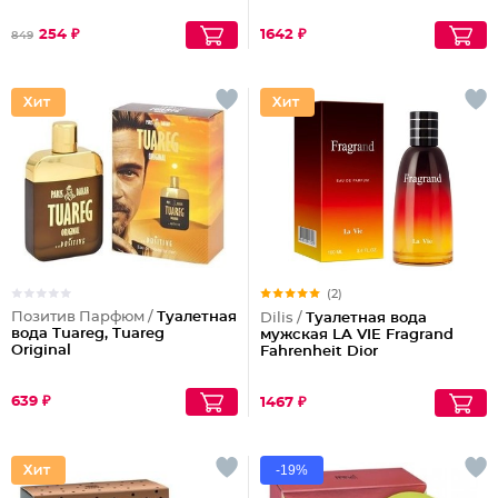
254 ₽
1642 ₽
849
(2)
Позитив Парфюм /
Туалетная
Dilis /
Туалетная вода
вода Tuareg, Tuareg
мужская LA VIE Fragrand
Original
Fahrenheit Dior
639 ₽
1467 ₽
-19%