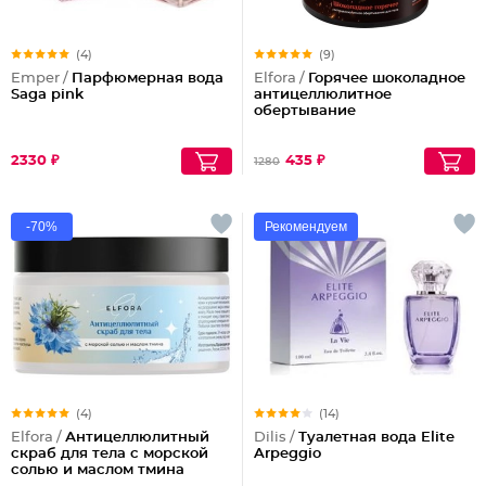
(4)
(9)
Emper /
Парфюмерная вода
Elfora /
Горячее шоколадное
Saga pink
антицеллюлитное
обертывание
2330 ₽
435 ₽
1280
-70%
Рекомендуем
(4)
(14)
Elfora /
Антицеллюлитный
Dilis /
Туалетная вода Elite
скраб для тела с морской
Arpeggio
солью и маслом тмина