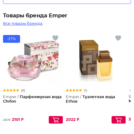
Товары бренда Emper
Все товары бренда
-27%
(6)
(1)
Em
Emper /
Парфюмерная вода
Emper /
Туалетная вода
Me
Chifon
Ethos
32
2101 ₽
2022 ₽
2879