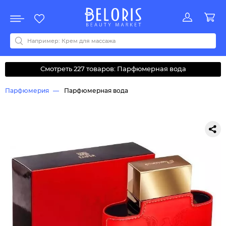
Распродажа
Акции
Новинки
Хит продаж
Все бренды
0-9
A
B
C
D
E
F
G
H
I
J
K
L
M
N
O
P
Q
R
S
T
U
V
W
Y
Z
А
Б
В
Д
З
И
М
О
К
Л
Н
П
Р
С
Т
У
Ф
Ч
Смотреть 227 товаров: Парфюмерная вода
Парфюмерия
Парфюмерная вода