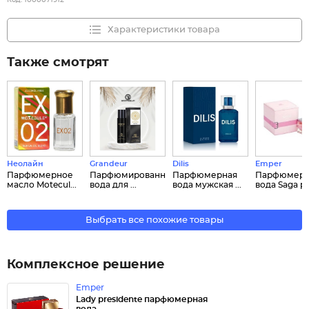
Код:
1000071912
Характеристики товара
Также смотрят
Неолайн
Grandeur
Dilis
Emper
Парфюмерное
Парфюмированная
Парфюмерная
Парфюмерн
масло Motecul...
вода для ...
вода мужская ...
вода Saga pin
Выбрать все похожие товары
Комплексное решение
Emper
Lady presidente парфюмерная