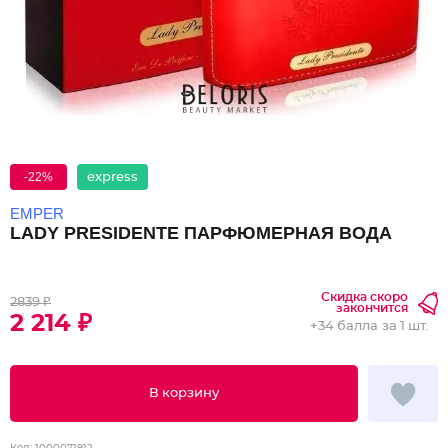
-22%
express
EMPER
LADY PRESIDENTE ПАРФЮМЕРНАЯ ВОДА
Скидка скоро
2839 ₽
закончится
2 214 ₽
+
34 балла
за 1 шт.
В корзину