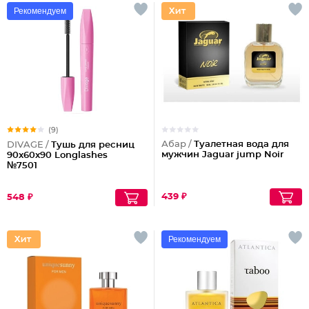
Рекомендуем
(9)
Абар /
Туалетная вода для
DIVAGE /
Тушь для ресниц
мужчин Jaguar jump Noir
90x60x90 Longlashes
№7501
439 ₽
548 ₽
Рекомендуем