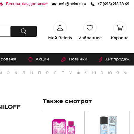
Бесплатная доставка*
info@beloris.ru
+7 (495) 215 28 49
Мой Beloris
Избранное
Корзина
продажа
Акции
Новинки
Хит продаж
М
О
К
Л
Н
П
Р
С
Т
У
Ф
Ч
Ш
Э
Ю
Я
№
Также смотрят
ILOFF