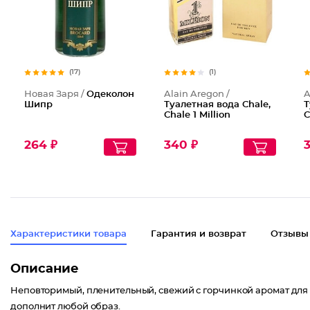
(17)
(1)
Новая Заря /
Одеколон
Alain Aregon /
A
Шипр
Туалетная вода Chale,
Т
Chale 1 Million
C
264 ₽
340 ₽
Характеристики товара
Гарантия и возврат
Отзывы
Описание
Неповторимый, пленительный, свежий с горчинкой аромат для
дополнит любой образ.