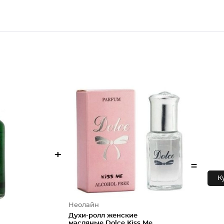
+
=
К
Неолайн
Духи-ролл женские
масляные Dolce Kiss Me