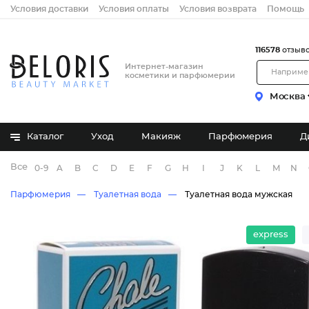
Условия доставки
Условия оплаты
Условия возврата
Помощь
116578
отзыв
Интернет-магазин
косметики и парфюмерии
Москва
Каталог
Уход
Макияж
Парфюмерия
Д
Все бренды
0-9
A
B
C
D
E
F
G
H
I
J
K
L
M
N
Парфюмерия
Туалетная вода
Туалетная вода мужская
express