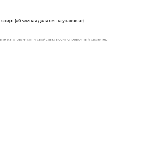
пирт (объемная доля см. на упаковке).
ане изготовления и свойствах носит справочный характер.