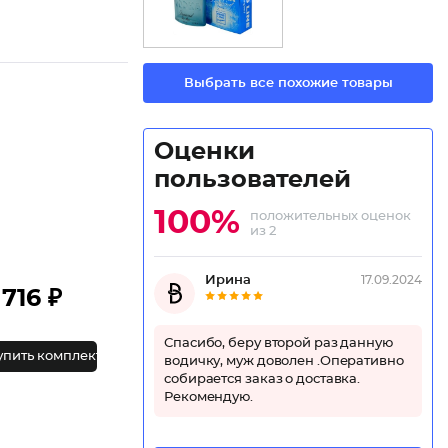
Выбрать все похожие товары
Оценки
пользователей
100%
положительных оценок
из 2
Ирина
17.09.2024
716 ₽
Спасибо, беру второй раз данную
упить комплект
водичку, муж доволен .Оперативно
собирается заказ о доставка.
Рекомендую.