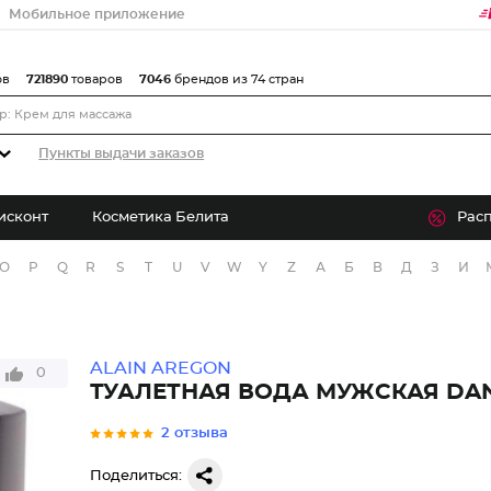
Мобильное приложение
ов
721890
товаров
7046
брендов из 74 стран
Пункты выдачи заказов
исконт
Косметика Белита
Рас
O
P
Q
R
S
T
U
V
W
Y
Z
А
Б
В
Д
З
И
ALAIN AREGON
0
ТУАЛЕТНАЯ ВОДА МУЖСКАЯ DAN
2 отзыва
Поделиться: