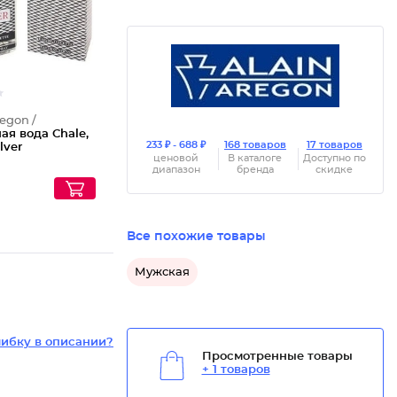
regon /
ая вода Chale,
233 ₽ - 688 ₽
168 товаров
17 товаров
lver
ценовой
В каталоге
Доступно по
диапазон
бренда
скидке
Все похожие товары
Мужская
ибку в описании?
Просмотренные товары
+ 1 товаров