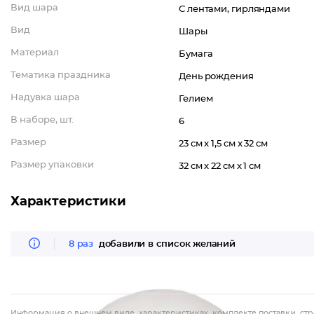
Вид шара
С лентами, гирляндами
Вид
Шары
Материал
Бумага
Тематика праздника
День рождения
Надувка шара
Гелием
В наборе, шт.
6
Размер
23 см x 1,5 см x 32 см
Размер упаковки
32 см x 22 см x 1 см
Характеристики
8 раз
добавили в список желаний
Информация о внешнем виде, характеристиках, комплекте поставки, стр