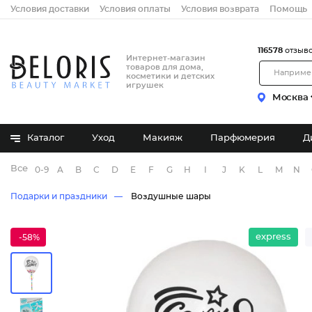
Условия доставки
Условия оплаты
Условия возврата
Помощь
116578
отзыв
Интернет-магазин
товаров для дома,
косметики и детских
игрушек
Москва
Каталог
Уход
Макияж
Парфюмерия
Д
Все бренды
0-9
A
B
C
D
E
F
G
H
I
J
K
L
M
N
Подарки и праздники
Воздушные шары
express
-58%