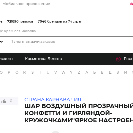
Мобильное приложение
ов
721890
товаров
7046
брендов из 74 стран
Пункты выдачи заказов
исконт
Косметика Белита
Рас
O
P
Q
R
S
T
U
V
W
Y
Z
А
Б
В
Д
З
И
СТРАНА КАРНАВАЛИЯ
0
ШАР ВОЗДУШНЫЙ ПРОЗРАЧНЫЙ 
КОНФЕТТИ И ГИРЛЯНДОЙ-
КРУЖОЧКАМИ"ЯРКОЕ НАСТРОЕН