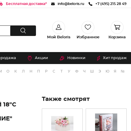
Бесплатная доставка*
info@beloris.ru
+7 (495) 215 28 49
Мой Beloris
Избранное
Корзина
продажа
Акции
Новинки
Хит продаж
М
О
К
Л
Н
П
Р
С
Т
У
Ф
Ч
Ш
Э
Ю
Я
№
Также смотрят
18"С
ИЕ"