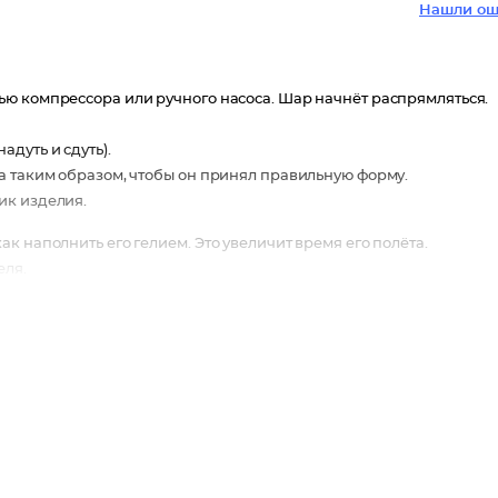
Нашли ош
щью компрессора или ручного насоса. Шар начнёт распрямляться.
адуть и сдуть).
ца таким образом, чтобы он принял правильную форму.
ик изделия.
к наполнить его гелием. Это увеличит время его полёта.
еля.