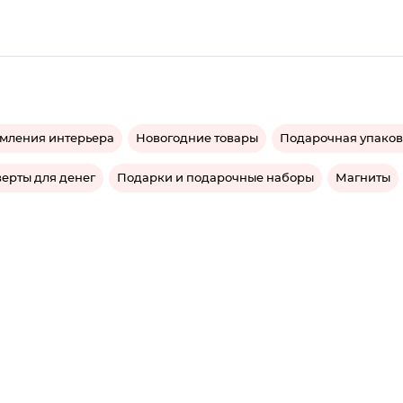
мления интерьера
Новогодние товары
Подарочная упаков
верты для денег
Подарки и подарочные наборы
Магниты