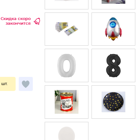
Скидка скоро
закончится
1 шт.