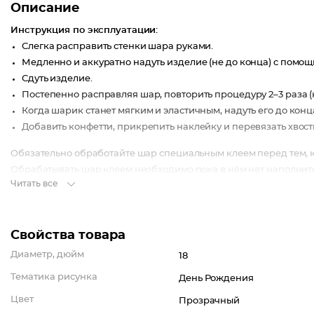
Описание
Инструкция по эксплуатации:
Слегка расправить стенки шара руками.
Медленно и аккуратно надуть изделие (не до конца) с помо
Сдуть изделие.
Постепенно расправляя шар, повторить процедуру 2–3 раза (н
Когда шарик станет мягким и эластичным, надуть его до кон
Добавить конфетти, прикрепить наклейку и перевязать хвост
Обязательно обработайте шар специальным клеем перед тем, ка
Обрабатывать шар клеем необходимо пока в нём нет наполнит
Читать все
Не надувайте шар гелием без предварительной подготовки!
Свойства товара
Диаметр, дюйм
18
Тематика рисунка
День Рождения
Цвет
Прозрачный