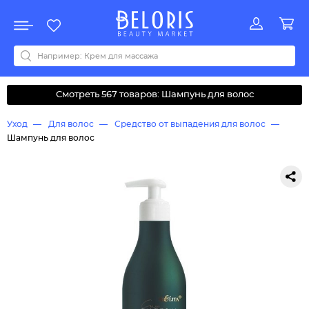
Распродажа
Акции
Новинки
Хит продаж
Все бренды
0-9
A
B
C
D
E
F
G
H
I
J
K
L
M
N
O
P
Q
R
S
T
U
V
W
Y
Z
А
Б
В
Д
З
И
М
О
К
Л
Н
П
Р
С
Т
У
Ф
Ч
Смотреть 567 товаров: Шампунь для волос
Уход
Для волос
Средство от выпадения для волос
Шампунь для волос