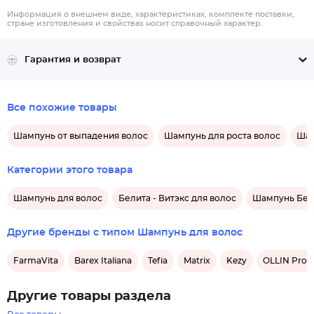
Информация о внешнем виде, характеристиках, комплекте поставки,
стране изготовления и свойствах носит справочный характер.
Гарантия и возврат
Все похожие товары
Шампунь от выпадения волос
Шампунь для роста волос
Шам
Категории этого товара
Шампунь для волос
Белита - Витэкс для волос
Шампунь Бели
Другие бренды с типом Шампунь для волос
FarmaVita
Barex Italiana
Tefia
Matrix
Kezy
OLLIN Profe
Другие товары раздела