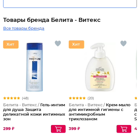
Товары бренда Белита - Витекс
Все товары бренда
(48)
(20)
Белита - Витекс /
Гель-интим
Белита - Витекс /
Крем-мыло
Бе
для душа Защита
для интимной гигиены с
дл
деликатной кожи интимных
антимикробным
су
зон
триклозаном
Su
Mo
299 ₽
399 ₽
48