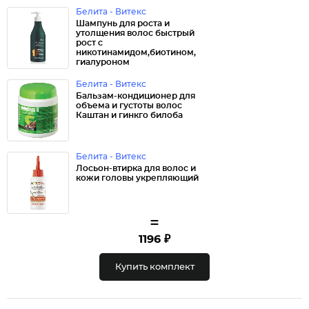
Белита - Витекс
Шампунь для роста и
утолщения волос быстрый
рост с
никотинамидом,биотином,
гиалуроном
Белита - Витекс
Бальзам-кондиционер для
объема и густоты волос
Каштан и гинкго билоба
Белита - Витекс
Лосьон-втирка для волос и
кожи головы укрепляющий
=
1196 ₽
Купить комплект