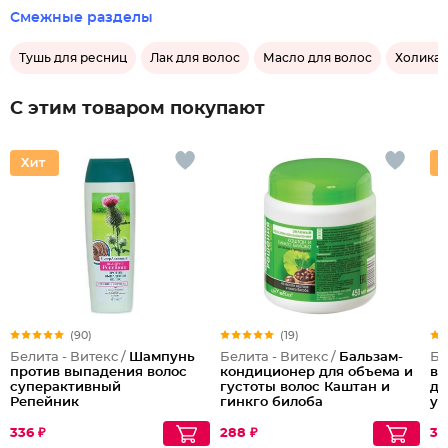
Смежные разделы
Тушь для ресниц
Лак для волос
Масло для волос
Холика 
С этим товаром покупают
(90)
(19)
Белита - Витекс /
Шампунь
Белита - Витекс /
Бальзам-
Бе
против выпадения волос
кондиционер для объема и
вс
суперактивный
густоты волос Каштан и
дн
Репейник
гинкго билоба
ув
336 ₽
288 ₽
30