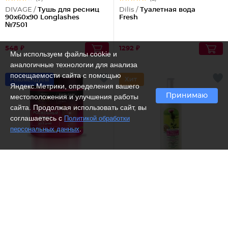
DIVAGE /
Тушь для ресниц
Dilis /
Туалетная вода
90x60x90 Longlashes
Fresh
№7501
548 ₽
1292 ₽
Мы используем файлы cookie и
аналогичные технологии для анализа
посещаемости сайта с помощью
Рекомендуем
Яндекс.Метрики, определения вашего
Принимаю
местоположения и улучшения работы
сайта. Продолжая использовать сайт, вы
соглашаетесь с
Политикой обработки
.
персональных данных
(1)
(37)
Белита - Витекс /
Бальзам
Белита - Витекс /
Сыворотка-
для волос Mega-объем для
спрей при выпадении волос
волос
суперактивная
Репейник
352 ₽
420 ₽