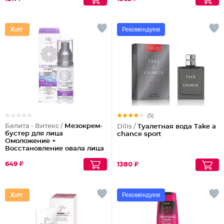
Рекомендуем
(5)
Белита - Витекс /
Мезокрем-
Dilis /
Туалетная вода Take a
бустер для лица
chance sport
Омоложение +
Восстановление овала лица
50-60 лет
649 ₽
1380 ₽
Рекомендуем