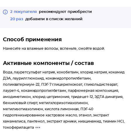
2 покупателя
рекомендуют приобрести
20 раз
добавили в список желаний
Способ применения
Нанесите на влажные волосы, вспеньте, смойте водой.
Активные компоненты / состав
Вода, лауретсульфат натрия, кокобетаин, хлорид натрия, кокамид
ДЭА, лаурилглюкозид, кокамидопропилбетаин,
поликватерниум-22, ПЭГ-7 глицерилкокоат, гликольдистеарат,
лаурет-4, кокамидопропилбетаин, парфюмерная композиция,
амодиметикон, хлорид цетримония, тридецет-12, ЭДТА динатрия,
бензиловый спирт, метилхлоризотиазолинон,
метилизотиазолинон, кислота лимонная, ПЭГ-40
гидрогенизированное кастровое масло, этанол, экстракт
хамамелиса, пантенол, экстракт арники, ниацинамид, тиамин HCl,
токоферилацета