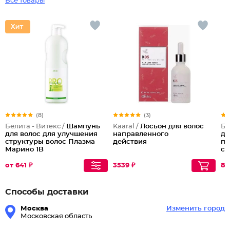
Все товары
(8)
(3)
Белита - Витекс /
Шампунь
Kaaral /
Лосьон для волос
Бе
для волос для улучшения
направленного
дл
структуры волос Плазма
действия
по
Марино 1B
ст
во
у
от 641 ₽
3539 ₽
86
Способы доставки
Москва
Изменить город
Московская область