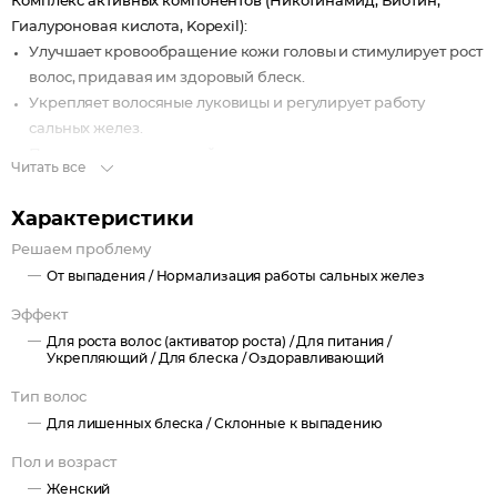
Комплекс активных компонентов (Никотинамид, Биотин,
Гиалуроновая кислота, Kopexil):
Улучшает кровообращение кожи головы и стимулирует рост
волос, придавая им здоровый блеск.
Укрепляет волосяные луковицы и регулирует работу
сальных желез.
Питает волосы от корней до самых кончиков.
Читать все
Усиливает рост волос и предотвращает выпадение.
Характеристики
Решаем проблему
От выпадения /
Нормализация работы сальных желез
Эффект
Для роста волос (активатор роста) /
Для питания /
Укрепляющий /
Для блеска /
Оздоравливающий
Тип волос
Для лишенных блеска /
Склонные к выпадению
Пол и возраст
Женский