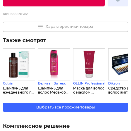
Код:
1000691482
Характеристики товара
Также смотрят
Cutrin
Белита - Витекс
OLLIN Professional
Dikson
Шампунь для
Шампунь для
Маска для волос
Средство д
ежедневного п...
волос Mega-об...
с маслом ...
волос ампуль
Выбрать все похожие товары
Комплексное решение