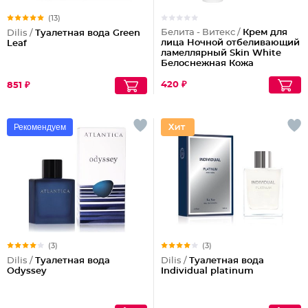
(13)
Белита - Витекс /
Крем для
Dilis /
Туалетная вода Green
лица Ночной отбеливающий
Leaf
ламеллярный Skin White
Белоснежная Кожа
420 ₽
851 ₽
Рекомендуем
(3)
(3)
Dilis /
Туалетная вода
Dilis /
Туалетная вода
Odyssey
Individual platinum