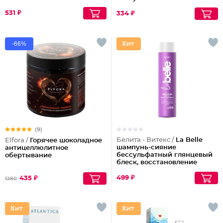
пятен
531 ₽
334 ₽
-66%
(9)
Белита - Витекс /
La Belle
Elfora /
Горячее шоколадное
шампунь-сияние
антицеллюлитное
бессульфатный глянцевый
обертывание
блеск, восстановление
волос шелк+пептиды
499 ₽
435 ₽
1280