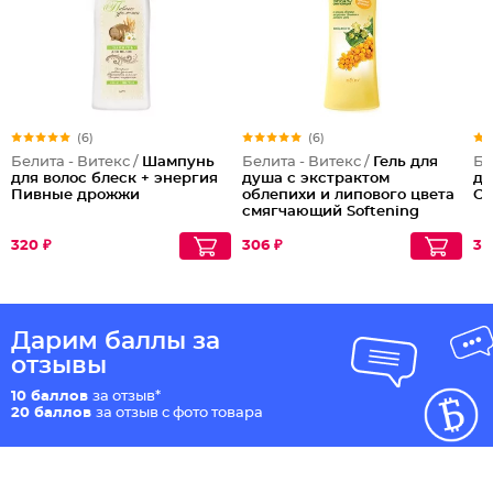
(6)
(6)
Белита - Витекс /
Шампунь
Белита - Витекс /
Гель для
Бе
для волос блеск + энергия
душа с экстрактом
дл
Пивные дрожжи
облепихи и липового цвета
Ch
смягчающий Softening
Shower Gel
320 ₽
306 ₽
34
Дарим баллы за
отзывы
10 баллов
за отзыв*
20 баллов
за отзыв с фото товара