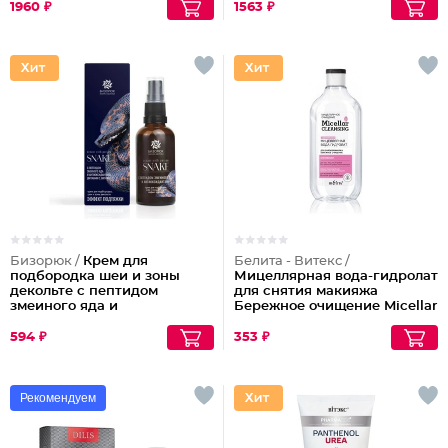
1960 ₽
1563 ₽
Бизорюк /
Крем для
Белита - Витекс /
подбородка шеи и зоны
Мицеллярная вода-гидролат
декольте с пептидом
для снятия макияжа
змеиного яда и
Бережное очищение Micellar
антиоксидантами
Cleansing
594 ₽
353 ₽
Рекомендуем