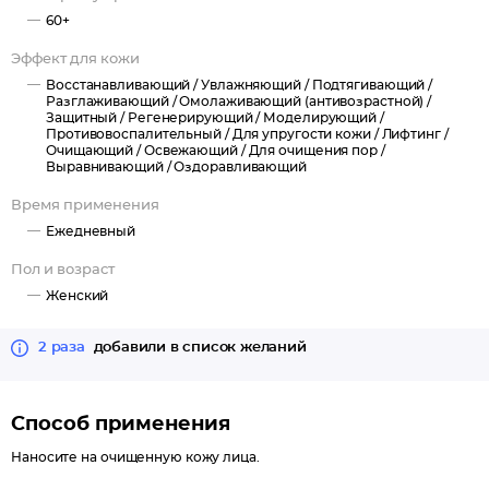
тон, устраняет несовершенства кожи, а также обладает
60+
противовоспалительным действием.
Эффект для кожи
Восстанавливающий /
Увлажняющий /
Подтягивающий /
3DERMILYN® предотвращает преждевременное старение,
Разглаживающий /
Омолаживающий (антивозрастной) /
ремоделирует овал лица и подтягивает кожу.
Защитный /
Регенерирующий /
Моделирующий /
Противовоспалительный /
Для упругости кожи /
Лифтинг /
Очищающий /
Освежающий /
Для очищения пор /
Масло чиа, благодаря фантастическому жирнокислотному
Выравнивающий /
Оздоравливающий
составу омолаживает, подтягивает и увлажняет увядающую
Время применения
кожу.
Ежедневный
Масло оливы эффективно предотвращает увядание кожи,
Пол и возраст
разглаживает морщины, препятствует их образованию.
Женский
Tens'Up™ обладает антивозрастной активностью, поскольку
2 раза
добавили в список желаний
увеличивает синтез коллагена.
Омолаживающий пептид активизирует способности клеток
Способ применения
кожи к восстановлению и регенерации, усиливает синтез
Наносите на очищенную кожу лица.
коллагена, эластина, гликозаминогликанов, влияющих на