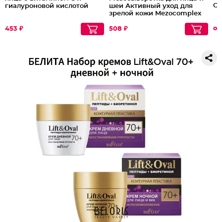
Cl
гиалуроновой кислотой
шеи Активный уход для
зрелой кожи Mezocomplex
60+
от
453 ₽
508 ₽