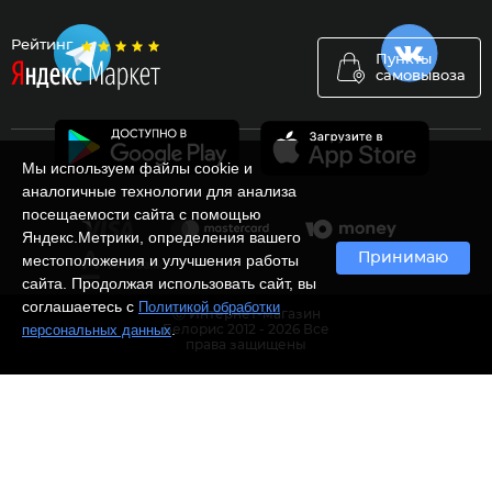
Рейтинг
Пункты
самовывоза
Мы используем файлы cookie и
аналогичные технологии для анализа
посещаемости сайта с помощью
Яндекс.Метрики, определения вашего
Принимаю
местоположения и улучшения работы
сайта. Продолжая использовать сайт, вы
соглашаетесь с
Политикой обработки
Ⓒ Интернет-магазин
.
персональных данных
Белорис 2012 - 2026 Все
права защищены