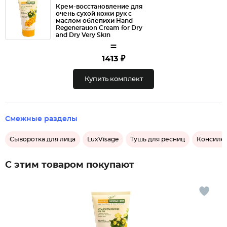
Крем-восстановление для
очень сухой кожи рук с
маслом облепихи Hand
Regeneration Cream for Dry
and Dry Very Skin
=
1413 ₽
Купить комплект
Смежные разделы
Сыворотка для лица
LuxVisage
Тушь для ресниц
Консилер
С этим товаром покупают