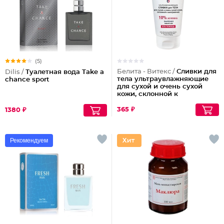
(5)
Белита - Витекс /
Сливки для
Dilis /
Туалетная вода Take a
тела ультраувлажняющие
chance sport
для сухой и очень сухой
кожи, склонной к
шелушениям Pharmacos
Panthenol Urea
365 ₽
1380 ₽
Рекомендуем