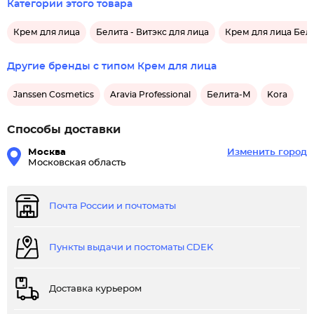
вида и самочувствия. Набор крема от Bielita - это ваш шанс
Категории этого товара
вернуть коже молодость и сияние. Не упустите возможность
Крем для лица
Белита - Витэкс для лица
Крем для лица Бели
попробовать это эффективное средство, которое уже
завоевало доверие многих женщин.
Другие бренды с типом Крем для лица
Подарите своей коже то, что она заслуживает, и ощутите
Janssen Cosmetics
Aravia Professional
Белита-М
Kora
разницу с каждым днем. Откройте для себя мир
качественного ухода с набором кремов от Bielita и
Способы доставки
наслаждайтесь результатами!
Москва
Изменить город
Московская область
Почта России и почтоматы
Пункты выдачи и постоматы CDEK
Доставка курьером