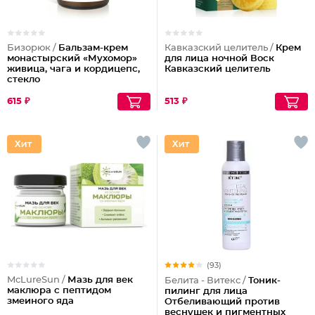
Бизорюк /
Бальзам-крем
Кавказский целитель /
Крем
монастырский «Мухомор»
для лица ночной Воск
живица, чага и кордицепс,
Кавказский целитель
стекло
615 ₽
513 ₽
(93)
McLureSun /
Мазь для век
Белита - Витекс /
Тоник-
маклюра с пептидом
пилинг для лица
змеиного яда
Отбеливающий против
веснушек и пигментных