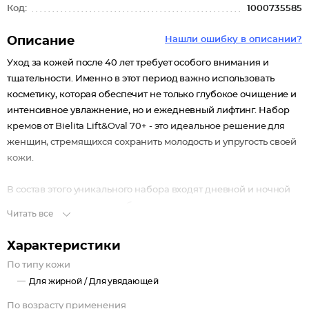
Код:
1000735585
Описание
Нашли ошибку в описании?
Уход за кожей после 40 лет требует особого внимания и
тщательности. Именно в этот период важно использовать
косметику, которая обеспечит не только глубокое очищение и
интенсивное увлажнение, но и ежедневный лифтинг. Набор
кремов от Bielita Lift&Oval 70+ - это идеальное решение для
женщин, стремящихся сохранить молодость и упругость своей
кожи.
В состав этого уникального набора входят дневной и ночной
крема, специально разработанные для возрастного ухода.
Читать все
Они содержат активные компоненты, которые эффективно
борются с морщинами и улучшает текстуру кожи. Благодаря
Характеристики
своей формуле, эти крема не только увлажняют, но и
По типу кожи
способствуют восстановлению клеток, придавая лицу
Для жирной /
Для увядающей
здоровый и сияющий вид.
CS-Bakuchiol уменьшает гиперпигментацию, выравнивает
По возрасту применения