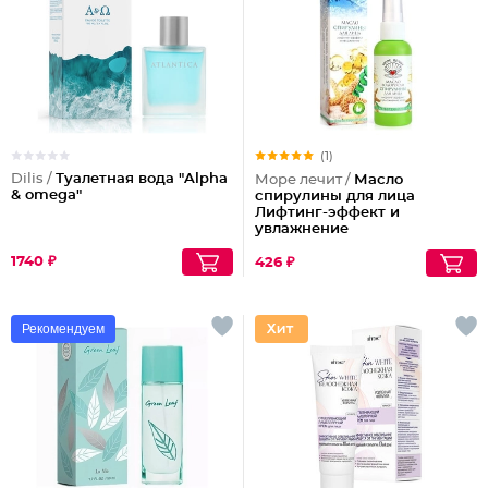
(1)
Dilis /
Туалетная вода "Alpha
Море лечит /
Масло
& omega"
спирулины для лица
Лифтинг-эффект и
увлажнение
1740 ₽
426 ₽
Рекомендуем