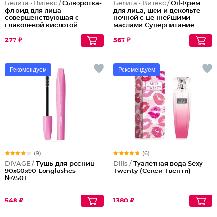
Белита - Витекс /
Сыворотка-
Белита - Витекс /
Oil-Крем
флюид для лица
для лица, шеи и декольте
совершенствующая с
ночной с ценнейшими
гликолевой кислотой
маслами Суперпитание
Аргана и миндаль
277 ₽
567 ₽
Рекомендуем
Рекомендуем
(9)
(6)
DIVAGE /
Тушь для ресниц
Dilis /
Туалетная вода Sexy
90x60x90 Longlashes
Twenty (Секси Твенти)
№7501
548 ₽
1380 ₽