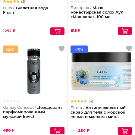
(2)
Бизорюк /
Мазь
Dilis /
Туалетная вода
монастырская солох Аул
Fresh
«Маклюра», 100 мл.
615 ₽
1292 ₽
-70%
(4)
Galaxy Concept /
Дезодорант
Elfora /
Антицеллюлитный
парфюмированный
скраб для тела с морской
мужской Invict
солью и маслом тмина
490 ₽
254 ₽
849