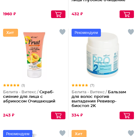
лица Глубокое очищение
1960 ₽
432 ₽
Рекомендуем
(1)
(7)
Белита - Витекс /
Скраб-
Белита - Витекс /
Бальзам
сияние для лица с
для волос против
абрикосом Очищающий
выпадения Ревивор-
биостоп 2K
243 ₽
334 ₽
Рекомендуем