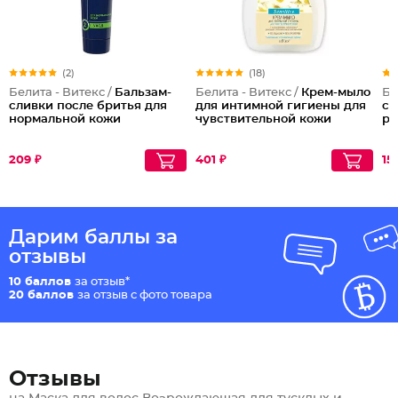
(2)
(18)
Белита - Витекс /
Бальзам-
Белита - Витекс /
Крем-мыло
Бе
сливки после бритья для
для интимной гигиены для
ст
нормальной кожи
чувствительной кожи
ро
209 ₽
401 ₽
15
Дарим баллы за
отзывы
10 баллов
за отзыв*
20 баллов
за отзыв с фото товара
Отзывы