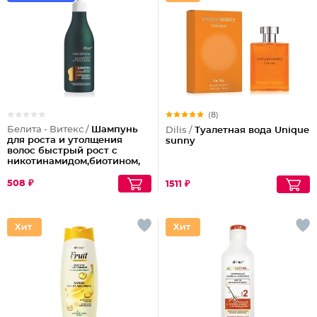
(8)
Белита - Витекс /
Шампунь
Dilis /
Туалетная вода Unique
для роста и утолщения
sunny
волос быстрый рост с
никотинамидом,биотином,
гиалуроном
508 ₽
1511 ₽