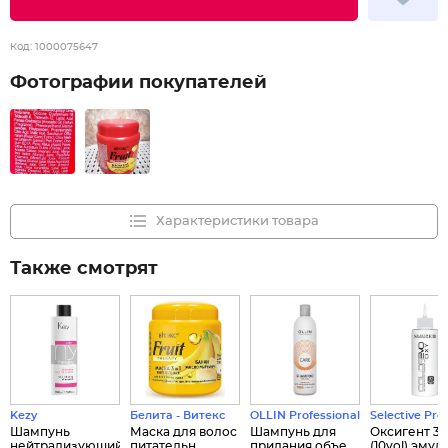
Код:
1000075647
Фотографии покупателей
Характеристики товара
Также смотрят
Kezy
Белита - Витекс
OLLIN Professional
Selective Pro
Шампунь
Маска для волос
Шампунь для
Оксигент 3 
нейтрализующий
питательн...
придания объе...
(10vol) эмул..