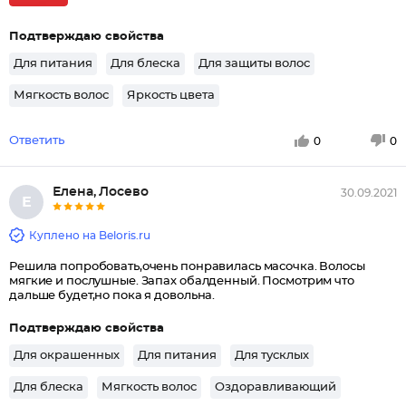
Подтверждаю свойства
Для питания
Для блеска
Для защиты волос
Мягкость волос
Яркость цвета
Ответить
0
0
Елена, Лосево
30.09.2021
Е
Куплено на Beloris.ru
Решила попробовать,очень понравилась масочка. Волосы
мягкие и послушные. Запах обалденный. Посмотрим что
дальше будет,но пока я довольна.
Подтверждаю свойства
Для окрашенных
Для питания
Для тусклых
Для блеска
Мягкость волос
Оздоравливающий