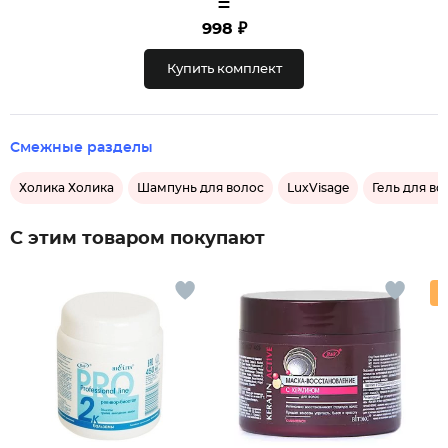
=
998 ₽
Купить комплект
Смежные разделы
Холика Холика
Шампунь для волос
LuxVisage
Гель для во
С этим товаром покупают