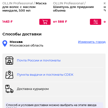
OLLIN Professional /
Маска
OLLIN Professional /
Ke
для волос с маслом
Шампунь для придания
не
миндаля, 500 мл
объема
"C
1463 ₽
от 588 ₽
от
Способы доставки
Москва
Изменить город
Московская область
Почта России и почтоматы
Пункты выдачи и постоматы CDEK
Доставка курьером
Способ и условия доставки можно выбрать на этапе ввода