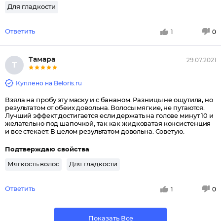
Для гладкости
Ответить
1
0
Тамара
29.07.2021
Т
Куплено на Beloris.ru
Взяла на пробу эту маску и с бананом. Разницы не ощутила, но
результатом от обеих довольна. Волосы мягкие, не путаются.
Лучший эффект достигается если держать на голове минут 10 и
желательно под шапочкой, так как жидковатая консистенция
и все стекает. В целом результатом довольна. Советую.
Подтверждаю свойства
Мягкость волос
Для гладкости
Ответить
1
0
Показать Все