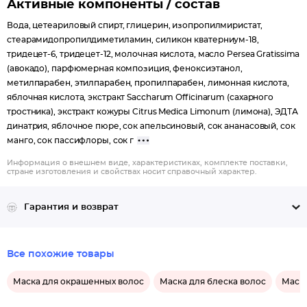
Активные компоненты / состав
Вода, цетеариловый спирт, глицерин, изопропилмиристат,
стеарамидопропилдиметиламин, силикон кватерниум-18,
тридецет-6, тридецет-12, молочная кислота, масло Persea Gratissima
(авокадо), парфюмерная композиция, феноксиэтанол,
метилпарабен, этилпарабен, пропилпарабен, лимонная кислота,
яблочная кислота, экстракт Saccharum Officinarum (сахарного
тростника), экстракт кожуры Citrus Medica Limonum (лимона), ЭДТА
динатрия, яблочное пюре, сок апельсиновый, сок ананасовый, сок
манго, сок пассифлоры, сок г
Информация о внешнем виде, характеристиках, комплекте поставки,
стране изготовления и свойствах носит справочный характер.
Гарантия и возврат
Все похожие товары
Маска для окрашенных волос
Маска для блеска волос
Маска