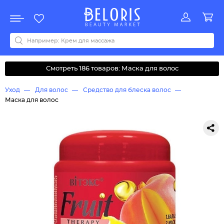
Распродажа
Акции
Новинки
Хит продаж
Все бренды
0-9
A
B
C
D
E
F
G
H
I
J
K
L
M
N
O
P
Q
R
S
T
U
V
W
Y
Z
А
Б
В
Д
З
И
М
О
К
Л
Н
П
Р
С
Т
У
Ф
Ч
Смотреть 186 товаров: Маска для волос
Уход
Для волос
Средство для блеска волос
Маска для волос