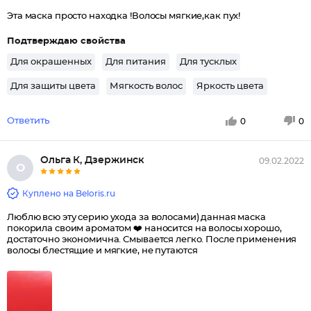
Эта маска просто находка !Волосы мягкие,как пух!
Подтверждаю свойства
Для окрашенных
Для питания
Для тусклых
Для защиты цвета
Мягкость волос
Яркость цвета
Ответить
0
0
Ольга К, Дзержинск
09.02.2022
О
Куплено на Beloris.ru
Люблю всю эту серию ухода за волосами) данная маска
покорила своим ароматом ❤️ наносится на волосы хорошо,
достаточно экономична. Смывается легко. После применения
волосы блестящие и мягкие, не путаются