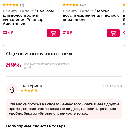
(7)
(374)
Белита - Витекс /
Бальзам
Белита - Витекс /
Маска-
Бе
для волос против
восстановление для волос с
во
выпадения Ревивор-
кератином
би
биостоп 2K
во
334 ₽
316 ₽
43
Оценки пользователей
положительных оценок
89%
из 9
Екатерина
09.07.2020
Эта маска похожа на своего бананового брата, имеет другой
аромат, консистенция такая же жидкая, наносить довольно
удобно, быстро убирает спутанность волос.
Популярные свойства товара