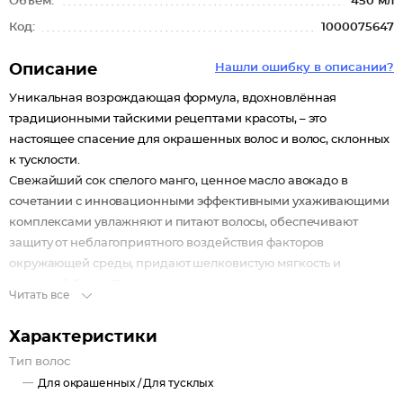
Объем:
450 мл
Код:
1000075647
Описание
Нашли ошибку в описании?
Уникальная возрождающая формула, вдохновлённая
традиционными тайскими рецептами красоты, – это
настоящее спасение для окрашенных волос и волос, склонных
к тусклости.
Свежайший сок спелого манго, ценное масло авокадо в
сочетании с инновационными эффективными ухаживающими
комплексами увлажняют и питают волосы, обеспечивают
защиту от неблагоприятного воздействия факторов
окружающей среды, придают шелковистую мягкость и
здоровый блеск. Волосы наполняются искрящимся сиянием и
Читать все
сохраняют яркость цвета до 10 недель.
Блистательный результат: роскошный яркий цвет здоровых
Характеристики
блестящих волос.
Тип волос
Для окрашенных /
Для тусклых