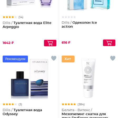
(14)
Dilis /
Одеколон Ice
Dilis /
Туалетная вода Elite
action
Arpeggio
616 ₽
1642 ₽
Рекомендуем
(3)
(384)
Dilis /
Туалетная вода
Белита - Витекс /
Odyssey
Мезопилинг-скатка для