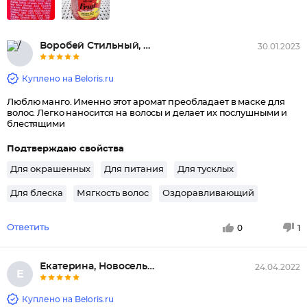
Воробей Стильный, Рощино
30.01.2023
Куплено на Beloris.ru
Люблю манго. Именно этот аромат преобладает в маске для
волос. Легко наносится на волосы и делает их послушными и
блестящими
Подтверждаю свойства
Для окрашенных
Для питания
Для тусклых
Для блеска
Мягкость волос
Оздоравливающий
Ответить
0
1
Екатерина, Новосельский
24.04.2022
Е
Куплено на Beloris.ru