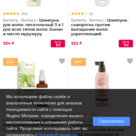
(34)
(1)
Белита - Витекс /
Шампунь
Белита - Витекс /
Шампунь-
для волос питательный 3 в 1
сыворотка против
для всех типов волос Банан
выпадения волос
и масло мурумуру
укрепляющий
334 ₽
322 ₽
Мы используем файлы cookie и
аналогичные технологии для анализа
посещаемости сайта с помощью
(219)
Яндекс.Метрики, определения вашего
McLureSun /
Крем для лица
Белита - Витекс /
Спрей-
Принимаю
местоположения и улучшения работы
омолаживающий маклюра с
сыворотка для
сайта. Продолжая использовать сайт, вы
гиалуроновой кислотой
восхитительной красоты
соглашаетесь с
Политикой обработки
волос несмываемая 12