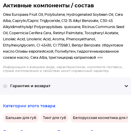
Активные компоненты / состав
Olea Europaea Fruit Oil, Polybutene, Hydrogenated Soybean Oil, Cera
Alba, Caprylic/Capric Triglyceride, C12-15 Alkyl Benzoate, C30-45
Alkyldimethylsilyl Polypropylsilses- quioxane, Ricinus Communis Seed
Oil, Copernicia Cerifera Cera, Retinyl Palmitate, Tocopheryl Acetate,
Linoleic Acid, Linolenic Acid, Aroma, Phenoxyethanol,
Ethylhexylglycerin, CI 45410, CI 77268:1, Benzyl Benzoate. (Фруктовое
масло Оливы европейской, Полибутен, гидрогенизированное
соевое масло, Cera Alba, триглицерид каприловой
Информация о внешнем виде, характеристиках, комплекте поставки,
стране изготовления и свойствах носит справочный характер.
Гарантия и возврат
Категории этого товара
Бальзам для губ
Тинт для губ
Белорусская косметика для гу