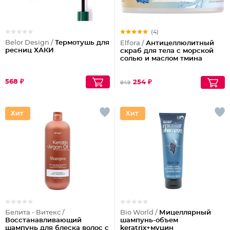
(4)
Belor Design /
Термотушь для
Elfora /
Антицеллюлитный
ресниц ХАКИ
скраб для тела с морской
солью и маслом тмина
568 ₽
254 ₽
849
Белита - Витекс /
Bio World /
Мицеллярный
Восстанавливающий
шампунь-объем
шампунь для блеска волос с
keratrix+муцин