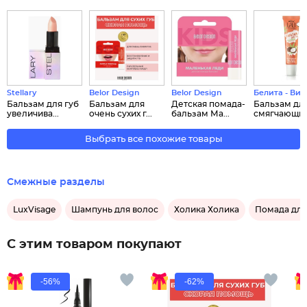
Stellary
Belor Design
Belor Design
Белита - Вит
Бальзам для губ
Бальзам для
Детская помада-
Бальзам для
увеличива...
очень сухих г...
бальзам Ма...
смягчающи..
Выбрать все похожие товары
Смежные разделы
LuxVisage
Шампунь для волос
Холика Холика
Помада для
С этим товаром покупают
-56%
-62%