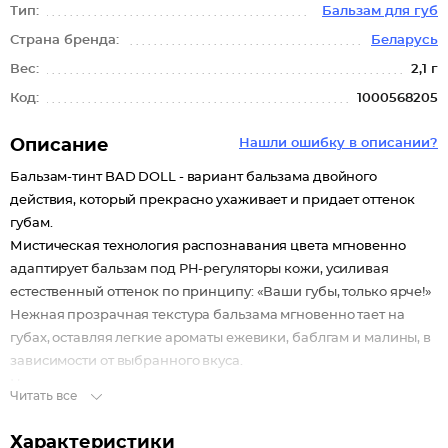
Тип:
Бальзам для губ
Страна бренда:
Беларусь
Вес:
2,1 г
Код:
1000568205
Описание
Нашли ошибку в описании?
Бальзам-тинт BAD DOLL - вариант бальзама двойного
действия, который прекрасно ухаживает и придает оттенок
губам.
Мистическая технология распознавания цвета мгновенно
адаптирует бальзам под PH-регуляторы кожи, усиливая
естественный оттенок по принципу: «Ваши губы, только ярче!»
Нежная прозрачная текстура бальзама мгновенно тает на
губах, оставляя легкие ароматы ежевики, баблгам и малины, в
зависимости от выбранного вкуса.
Насыщенность оттенка можно усиливать путем
Читать все
дополнительного наслаивания.
В составе сочетаются оливковое и касторовое масло,
Характеристики