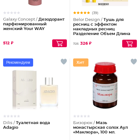
(39)
Galaxy Concept /
Дезодорант
Belor Design /
Тушь для
парфюмированный
ресниц с эффектом
женский Your WAY
накладных ресниц
Разделение Объем Длина
Podium extreme
512 ₽
326 ₽
725
Рекомендуем
Dilis /
Туалетная вода
Бизорюк /
Мазь
Adagio
монастырская солох Аул
«Маклюра», 100 мл.