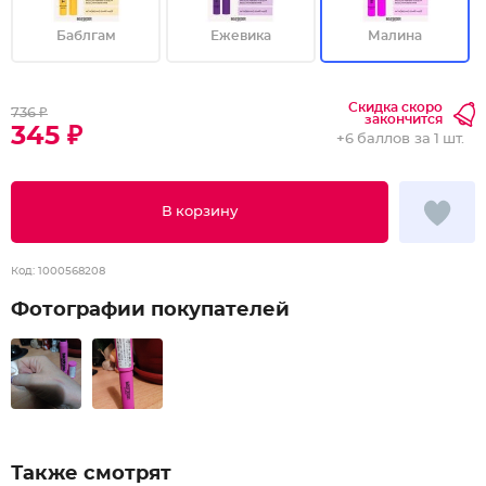
Баблгам
Ежевика
Малина
Скидка скоро
736 ₽
закончится
345 ₽
+
6 баллов
за 1 шт.
В корзину
Код:
1000568208
Фотографии покупателей
Также смотрят