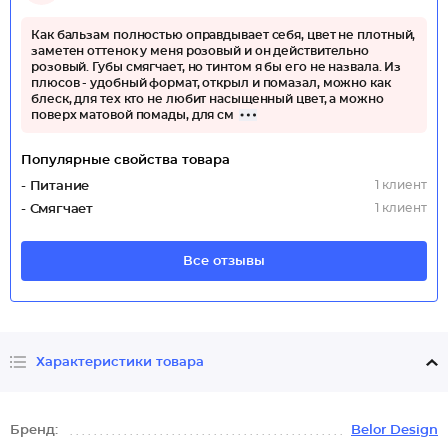
Как бальзам полностью оправдывает себя, цвет не плотный,
заметен оттенок у меня розовый и он действительно
розовый. Губы смягчает, но тинтом я бы его не назвала. Из
плюсов - удобный формат, открыл и помазал, можно как
блеск, для тех кто не любит насыщенный цвет, а можно
поверх матовой помады, для см
Популярные свойства товара
1 клиент
- Питание
1 клиент
- Смягчает
Все отзывы
Характеристики товара
Бренд:
Belor Design