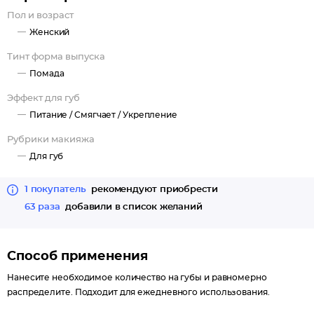
пчелиный и карнаубский воски, которые мгновенно смягчают,
Пол и возраст
питают и восстанавливают кожу губ, возвращая ей прежнюю
Женский
эластичность.
Оригинальный Joombo-формат обеспечивает легкое и
Тинт форма выпуска
аккуратное нанесение.
Помада
Наслаждайтесь цветом, пока ваши губы получают
Эффект для губ
интенсивный уход и восстановление.
Питание /
Смягчает /
Укрепление
Рубрики макияжа
Для губ
1 покупатель
рекомендуют приобрести
63 раза
добавили в список желаний
Способ применения
Нанесите необходимое количество на губы и равномерно
распределите. Подходит для ежедневного использования.