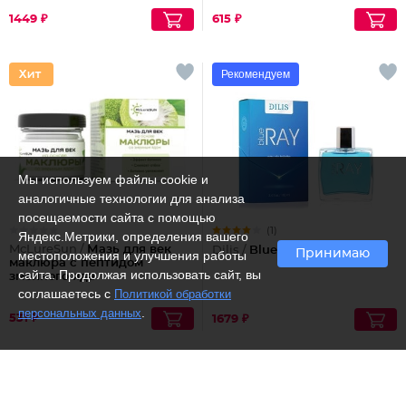
1449 ₽
615 ₽
Рекомендуем
Мы используем файлы cookie и
аналогичные технологии для анализа
посещаемости сайта с помощью
(1)
Яндекс.Метрики, определения вашего
McLureSun /
Мазь для век
Dilis /
Blue ray
Принимаю
местоположения и улучшения работы
маклюра с пептидом
сайта. Продолжая использовать сайт, вы
змеиного яда
соглашаетесь с
Политикой обработки
.
персональных данных
531 ₽
1679 ₽
Рекомендуем