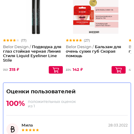
(17)
(27)
Belor Design /
Подводка для
Belor Design /
Бальзам для
Be
глаз стойкая черная Линия
очень сухих губ Скорая
гу
Стиля Liquid Eyeliner Line
помощь
Stile
315 ₽
142 ₽
717
374
415
Оценки пользователей
положительных оценок
100%
из 1
Мила
28.03.2022