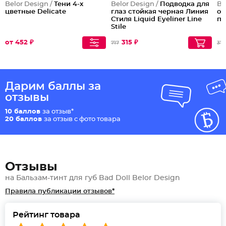
Belor Design /
Тени 4-х
Belor Design /
Подводка для
Be
цветные Delicate
глаз стойкая черная Линия
оч
Стиля Liquid Eyeliner Line
п
Stile
от 452 ₽
315 ₽
717
374
Дарим баллы за
отзывы
10 баллов
за отзыв*
20 баллов
за отзыв с фото товара
Отзывы
на Бальзам-тинт для губ Bad Doll Belor Design
Правила публикации отзывов*
Рейтинг товара