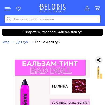
Распродажа
Акции
Новинки
Хит продаж
Все бренды
0-9
A
B
C
D
E
F
G
H
I
J
K
L
M
N
O
P
Q
R
S
T
U
V
W
Y
Z
А
Б
В
Д
З
И
М
О
К
Л
Н
П
Р
С
Т
У
Ф
Ч
Смотреть 67 товаров: Бальзам для губ
Уход
Для губ
Бальзам для губ