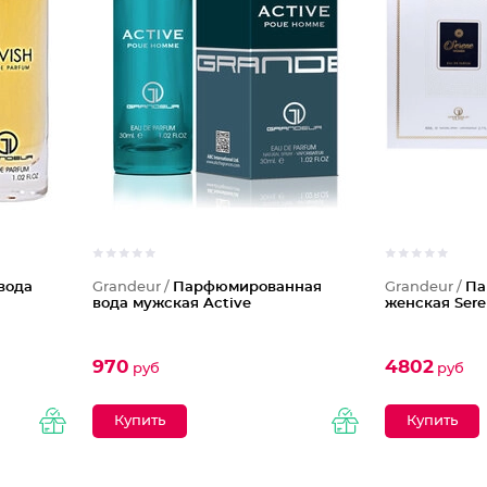
вода
Grandeur /
Парфюмированная
Grandeur /
Па
вода мужская Active
женская Ser
970
4802
руб
руб