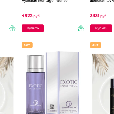
мужская Montage Intense
женская LA 
4922
3331
руб
руб