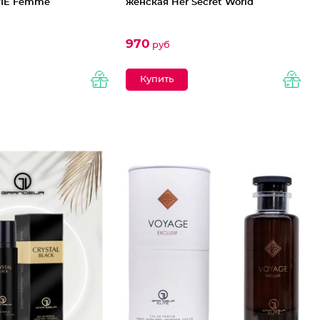
VIE Femme
женская Her Secret World
970
руб