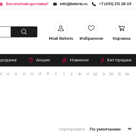
Бесплатная доставка*
info@beloris.ru
+7 (495) 215 28 49
Мой Beloris
Избранное
Корзина
продажа
Акции
Новинки
Хит продаж
М
О
К
Л
Н
П
Р
С
Т
У
Ф
Ч
Ш
Э
Ю
Я
№
Сортировать
По умолчанию