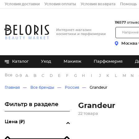
Условия доставки
Условия оплаты
Условия возврата
Помощь
116577
отзыв
Интернет-магазин
косметики и парфюмерии
Москва
Каталог
Уход
Макияж
Парфюмерия
Д
Все бренды
0-9
A
B
C
D
E
F
G
H
I
J
K
L
M
N
Главная
Все бренды
Россия
Grandeur
Фильтр в разделе
Grandeur
22 товара
Цена (₽)