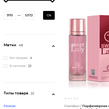
—
Ok
Метки
48
Хит продаж
4
В наличии
22
Типы товара
22
Разное
Grandeur /
Парфюмерная 