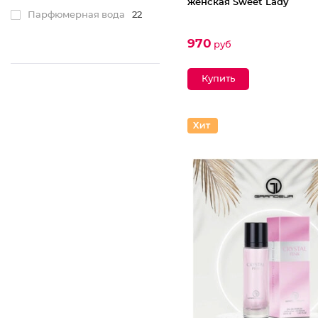
женская Sweet Lady
Парфюмерная вода
22
970
руб