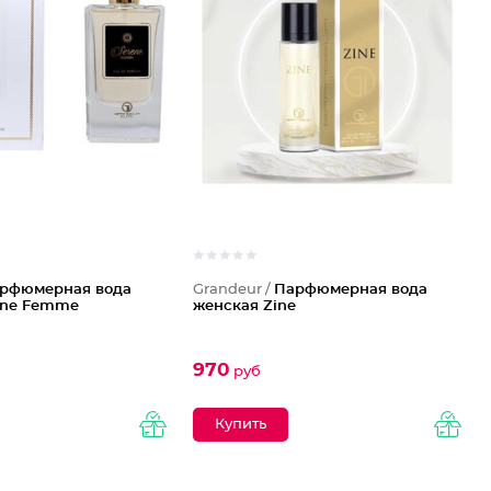
рфюмерная вода
Grandeur /
Парфюмерная вода
ene Femme
женская Zine
970
руб