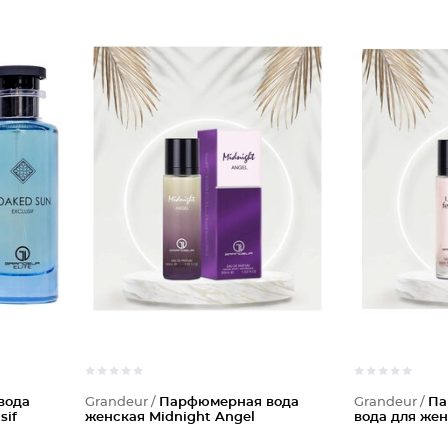
вода
Grandeur /
Парфюмерная вода
Grandeur /
Па
sif
женская Midnight Angel
вода для же