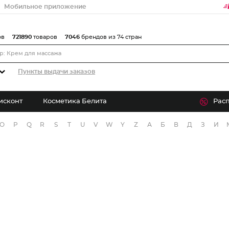
Мобильное приложение
ов
721890
товаров
7046
брендов из 74 стран
Пункты выдачи заказов
исконт
Косметика Белита
Рас
O
P
Q
R
S
T
U
V
W
Y
Z
А
Б
В
Д
З
И