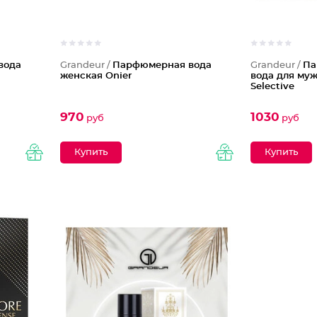
вода
Grandeur /
Парфюмерная вода
Grandeur /
Па
женская Onier
вода для му
Selective
970
1030
руб
руб