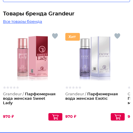
Товары бренда Grandeur
Все товары бренда
Grandeur /
Парфюмерная
Grandeur /
Парфюмерная
Gr
вода женская Sweet
вода женская Exotic
Па
Lady
му
970 ₽
970 ₽
97