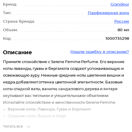
Бренд:
Grandeur
Тип:
Парфюмерная вода
Страна бренда:
Россия
Объем:
80 мл
Код:
1000735298
Описание
Нашли ошибку в описании?
Примите спокойствие с Serene Femme Perfume. Его верхние
ноты лаванды, гуавы и бергамота создают успокаивающую и
освежающую ауру. Нежные средние ноты цветения вишни и
кедра добавляют оттенка цветочной элегантности. Базовые
ноты сладкой ваты, ванили, сандалового дерева и янтаря
окутывают вас теплыми и утешительными объятиями.
Испытайте спокойствие и женственность Serene Femme.
Верхние ноты: Лаванда, Гуава и Бергамот.
Средние ноты: Вишня и Кедр.
Базовые ноты: Сладкая вата, Ваниль, Сандаловое дерево и
Читать все
Янтарь.