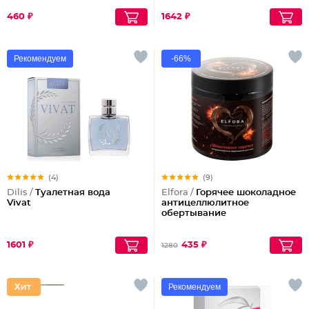
460 ₽
1642 ₽
Рекомендуем
-66%
(4)
(9)
Dilis /
Туалетная вода
Elfora /
Горячее шоколадное
Vivat
антицеллюлитное
обертывание
1601 ₽
435 ₽
1280
Рекомендуем