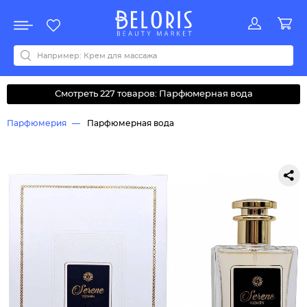
Распродажа
Акции
Новинки
Хит продаж
Все бренды
0-9
A
B
C
D
E
F
G
H
I
J
K
L
M
N
O
P
Q
R
S
T
U
V
W
Y
Z
А
Б
В
Д
З
И
М
О
К
Л
Н
П
Р
С
Т
У
Ф
Ч
Смотреть 227 товаров: Парфюмерная вода
Парфюмерия
Парфюмерная вода