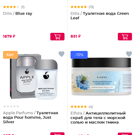
(1)
(13)
Dilis /
Blue ray
Dilis /
Туалетная вода Green
Leaf
1679 ₽
851 ₽
-70%
(4)
Apple Parfums /
Туалетная
Elfora /
Антицеллюлитный
вода Pour homme, Just
скраб для тела с морской
Silver
солью и маслом тмина