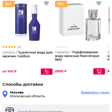
(2)
Geparlys /
Парфюмерная
Sh
Caldion /
Туалетная вода для
вода женская Narcotique
во
мужчин Caldion
№10
Po
2500 ₽
90
от 1411 ₽
Способы доставки
Москва
Изменить город
Московская область
Почта России и почтоматы