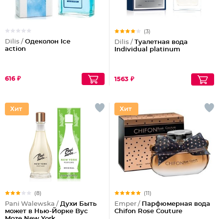
(3)
Dilis /
Одеколон Ice
Dilis /
Туалетная вода
action
Individual platinum
616 ₽
1563 ₽
(8)
(11)
Pani Walewska /
Духи Быть
Emper /
Парфюмерная вода
может в Нью-Йорке Byc
Chifon Rose Couture
Moze New York