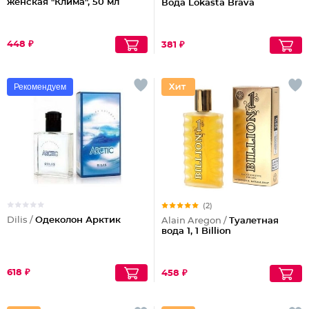
женская "Клима", 50 мл
Вода Lokasta Brava
448 ₽
381 ₽
Рекомендуем
(2)
Dilis /
Одеколон Арктик
Alain Aregon /
Туалетная
вода 1, 1 Billion
618 ₽
458 ₽