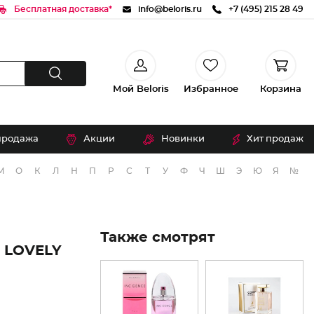
Бесплатная доставка*
info@beloris.ru
+7 (495) 215 28 49
Мой Beloris
Избранное
Корзина
продажа
Акции
Новинки
Хит продаж
М
О
К
Л
Н
П
Р
С
Т
У
Ф
Ч
Ш
Э
Ю
Я
№
Также смотрят
LOVELY