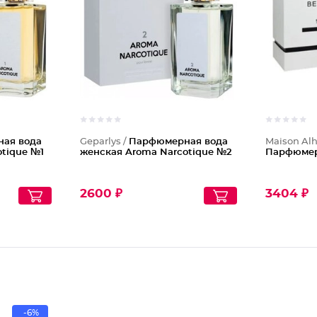
ая вода
Geparlys /
Парфюмерная вода
Maison Al
tique №1
женская Aroma Narcotique №2
Парфюмерн
2600 ₽
3404 ₽
-6%