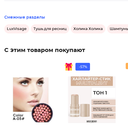
Смежные разделы
LuxVisage
Тушь для ресниц
Холика Холика
Шампунь 
С этим товаром покупают
-57%
Румяна