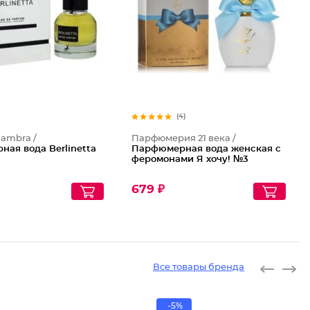
(4)
hambra /
Парфюмерия 21 века /
ая вода Berlinetta
Парфюмерная вода женская с
феромонами Я хочу! №3
679 ₽
Все товары бренда
-5%