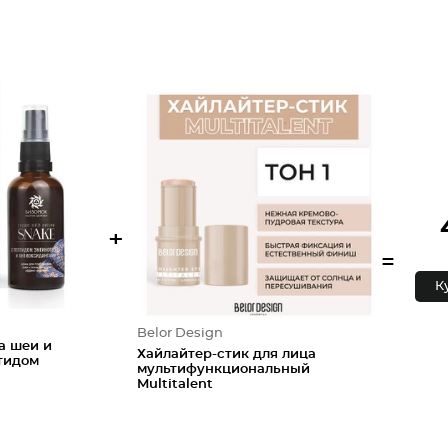
+
=
К
Belor Design
а шеи и
Хайлайтер-стик для лица
тидом
мультифункциональный
Multitalent