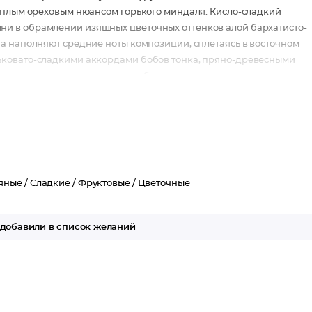
теплым ореховым нюансом горького миндаля. Кисло-сладкий
и в обрамлении изящных цветочных оттенков алой бархатисто-
а наполняют средние ноты композиции, сплетаясь в восточном
ьковато-сладкими аккордами бобов тонка, пряно-древесными
тенками ветивера, сандала и белого кедра.
, белый кедр, ветивер.
яные /
Сладкие /
Фруктовые /
Цветочные
добавили в список желаний