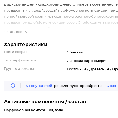
душистой вишни и сладкого вишневого ликера в сочетание с 
насыщенный аккорд "звезды" парфюмерной композиции – вишн
пряной медовой розы и изысканного страстного белого жасмин
насыщенном шлейфе композиции Lovely Cherie с дымными гор
акцентами перуанского бальзама и элегантными древесными от
Читать все
Верхние ноты: абсолют розы, горький миндаль.
Характеристики
Ноты сердца: черная вишня, вишня Морелло, амбра.
Пол и возраст
Женский
Базовые ноты: бальзам Перу, ирис Тоффи , бобы тонка, сандал
Тип парфюмерии
Женская парфюмерия
Группы ароматов
Восточные /
Древесные /
Пр
5 покупателей
рекомендуют приобрести
6 раз
Активные компоненты / состав
Парфюмерная композиция, вода.