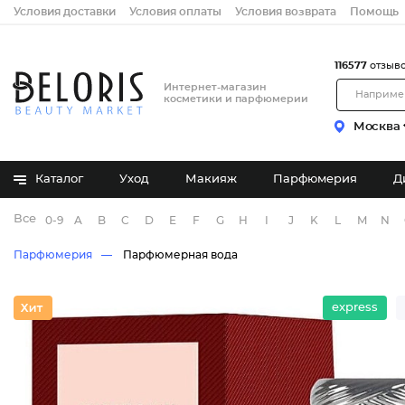
Условия доставки
Условия оплаты
Условия возврата
Помощь
116577
отзыв
Интернет-магазин
косметики и парфюмерии
Москва
Каталог
Уход
Макияж
Парфюмерия
Д
Все бренды
0-9
A
B
C
D
E
F
G
H
I
J
K
L
M
N
Парфюмерия
Парфюмерная вода
express