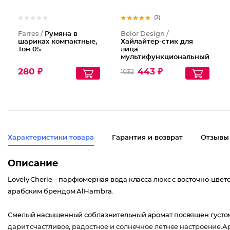
(3)
Farres /
Румяна в
Belor Design /
шариках компактные,
Хайлайтер-стик для
Тон 05
лица
мультифункциональный
Multitalent
280 ₽
443 ₽
1032
Характеристики товара
Гарантия и возврат
Отзывы
Описание
Lovely Cherie – парфюмерная вода класса люкс с восточно-цве
арабским брендом AlHambra.
Смелый насыщенный соблазнительный аромат посвящен густом
дарит счастливое, радостное и солнечное летнее настроение.