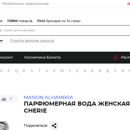
Мобильное приложение
ов
721890
товаров
7046
брендов из 74 стран
Пункты выдачи заказов
исконт
Косметика Белита
Рас
O
P
Q
R
S
T
U
V
W
Y
Z
А
Б
В
Д
З
И
MAISON ALHAMBRA
0
ПАРФЮМЕРНАЯ ВОДА ЖЕНСКАЯ 
CHERIE
Поделиться: