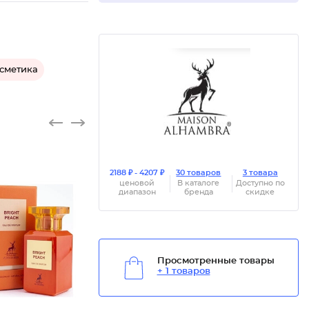
осметика
2188 ₽ - 4207 ₽
30 товаров
3 товара
ценовой
В каталоге
Доступно по
диапазон
бренда
скидке
Просмотренные товары
+ 1 товаров