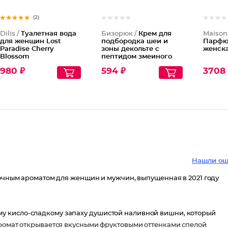
(2)
Dilis /
Туалетная вода
Бизорюк /
Крем для
Maison
для женщин Lost
подбородка шеи и
Парфю
Paradise Cherry
зоны декольте с
женска
Blossom
пептидом змеиного
яда и
980 ₽
594 ₽
3708 
антиоксидантами
Нашли ош
точным ароматом для женщин и мужчин, выпущенная в 2021 году
у кисло-сладкому запаху душистой наливной вишни, который
Аромат открывается вкусными фруктовыми оттенками спелой