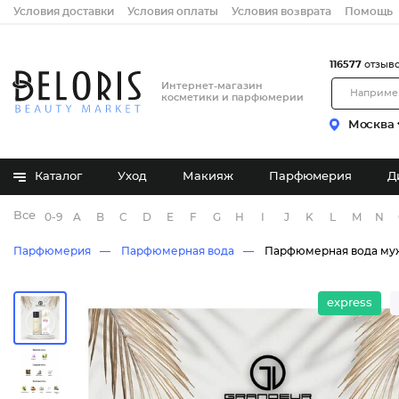
Условия доставки
Условия оплаты
Условия возврата
Помощь
116577
отзыв
Интернет-магазин
косметики и парфюмерии
Москва
Каталог
Уход
Макияж
Парфюмерия
Д
Все бренды
0-9
A
B
C
D
E
F
G
H
I
J
K
L
M
N
Парфюмерия
Парфюмерная вода
Парфюмерная вода му
express