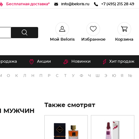
Бесплатная доставка*
info@beloris.ru
+7 (495) 215 28 49
Мой Beloris
Избранное
Корзина
продажа
Акции
Новинки
Хит продаж
М
О
К
Л
Н
П
Р
С
Т
У
Ф
Ч
Ш
Э
Ю
Я
№
Также смотрят
Я МУЖЧИН