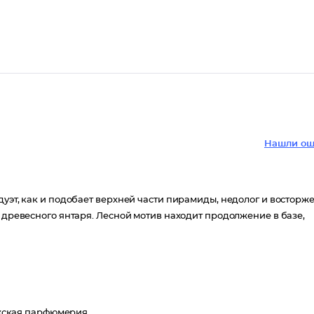
Нашли ош
уэт, как и подобает верхней части пирамиды, недолог и восторже
з древесного янтаря. Лесной мотив находит продолжение в базе,
ская парфюмерия