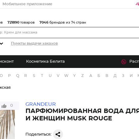
Мобильное приложение
ов
721890
товаров
7046
брендов из 74 стран
Пункты выдачи заказов
исконт
Косметика Белита
Рас
O
P
Q
R
S
T
U
V
W
Y
Z
А
Б
В
Д
З
И
жская
GRANDEUR
0
ПАРФЮМИРОВАННАЯ ВОДА ДЛ
И ЖЕНЩИН MUSK ROUGE
Поделиться: