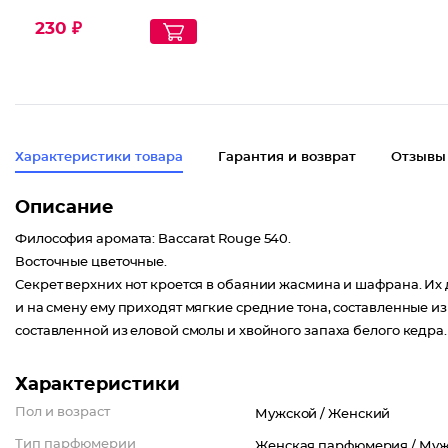
230 ₽
Характеристики товара
Гарантия и возврат
Отзывы
Описание
Философия аромата: Baccarat Rouge 540.
Восточные цветочные.
Секрет верхних нот кроется в обаянии жасмина и шафрана. Их д
и на смену ему приходят мягкие средние тона, составленные и
составленной из еловой смолы и хвойного запаха белого кедра.
Характеристики
Пол и возраст
Мужской /
Женский
Тип парфюмерии
Женская парфюмерия /
Муж