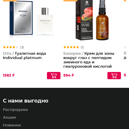
(3)
(1)
Be
Dilis /
Туалетная вода
Бизорюк /
Крем для зоны
дл
Individual platinum
вокруг глаз с пептидом
змеиного яда и
гиалуроновой кислотой
56
1563 ₽
594 ₽
С нами выгодно
Распродажа
Акции
Новинки