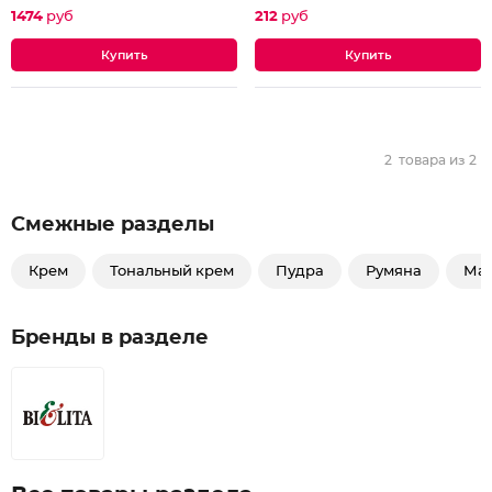
1474
руб
212
руб
2
товара из
2
Смежные разделы
Крем
Тональный крем
Пудра
Румяна
Ма
Бренды в разделе