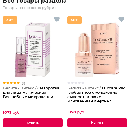
Все товары раздела
Товары из похожих рубрик
(1)
Белита - Витекс /
Luxcare VIP
Белита - Витекс /
Сыворотка
глобальное омоложение
для лица магическая
сыворотка-люкс
Волшебные микрокапли
мгновенный лифтинг
ремоделирующий эффект
для лица
1370
руб
1073
руб