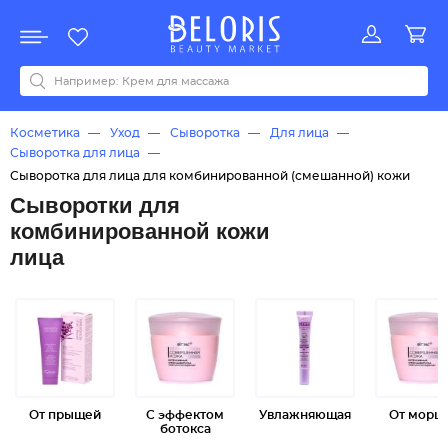
Распродажа
Акции
Новинки
Хит продаж
Все бренды
0-9
A
B
C
D
E
F
G
H
I
J
K
L
M
N
O
P
Q
R
S
T
U
V
W
Y
Z
А
Б
В
Д
З
И
М
О
К
Л
Н
П
Р
С
Т
У
Ф
Ч
Косметика
Уход
Сыворотка
Для лица
Сыворотка для лица
Сыворотка для лица для комбинированной (смешанной) кожи
Сыворотки для
комбинированной кожи
лица
От прыщей
С эффектом
Увлажняющая
От морщ
ботокса