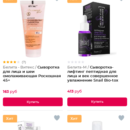
(7)
Белита-М /
Сыворотка-
Белита - Витекс /
Cыворотка
лифтинг пептидная для
для лица и шеи
лица и век совершенное
омолаживающая Роскошная
увлажнение Snail Bio-tox
45+
413
руб
163
руб