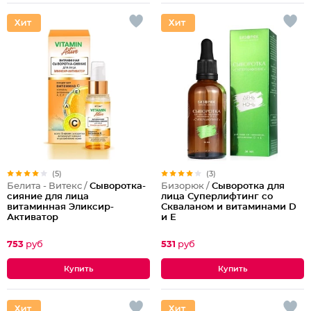
(5)
(3)
Белита - Витекс /
Сыворотка-
Бизорюк /
Сыворотка для
сияние для лица
лица Суперлифтинг со
витаминная Эликсир-
Скваланом и витаминами D
Активатор
и Е
753
руб
531
руб