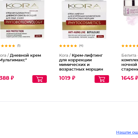
(1)
(4)
ora /
Дневной крем
Kora /
Крем-лифтинг
Белита 
Мультимакс"
для коррекции
компле
мимических и
ночной
возрастных морщин
старен
388 ₽
1019 ₽
1645 
Нашли ош