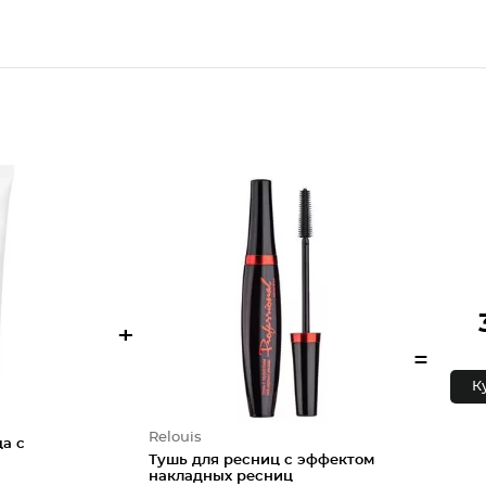
+
=
К
Relouis
а с
Тушь для ресниц с эффектом
накладных ресниц