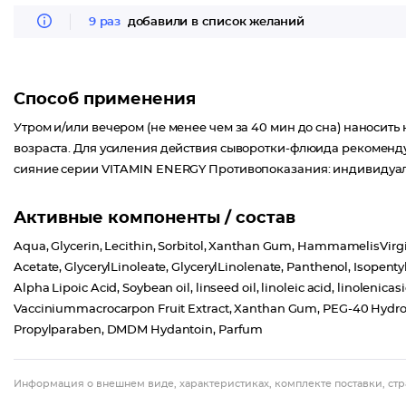
9 раз
добавили в список желаний
Способ применения
Утром и/или вечером (не менее чем за 40 мин до сна) наносит
возраста. Для усиления действия сыворотки-флюида рекоменд
сияние серии VITAMIN ENERGY Противопоказания: индивидуал
Активные компоненты / состав
Aqua, Glycerin, Lecithin, Sorbitol, Xanthan Gum, HammamelisVirg
Acetate, GlycerylLinoleate, GlycerylLinolenate, Panthenol, Isopenty
Alpha Lipoic Acid, Soybean oil, linseed oil, linoleic acid, linolenica
Vacciniummacrocarpon Fruit Extract, Xanthan Gum, PEG-40 Hydrog
Propylparaben, DMDM Hydantoin, Parfum
Информация о внешнем виде, характеристиках, комплекте поставки, стр