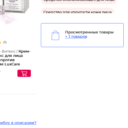
Средство для упругости кожи лица
Средство успокаивающее для лица
Просмотренные товары
+ 1 товаров
Средство защитное для лица
(3)
Средство для жирной кожи лица
- Витекс /
Крем-
кс для лица
 против
ия LuxCare
₽
ибку в описании?