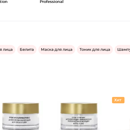
tion
Professional
я лица
Белита
Маска для лица
Тоник для лица
Шампу