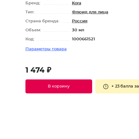
Бренд:
Kora
Тип:
Флюид для лица
Страна бренда:
Россия
Объем:
30 мл
Код:
1000661521
Параметры товара
1 474 ₽
+
23 балла
за
В корзину