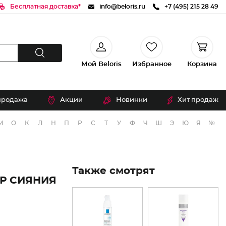
Бесплатная доставка*
info@beloris.ru
+7 (495) 215 28 49
Мой Beloris
Избранное
Корзина
продажа
Акции
Новинки
Хит продаж
М
О
К
Л
Н
П
Р
С
Т
У
Ф
Ч
Ш
Э
Ю
Я
№
Также смотрят
Р СИЯНИЯ