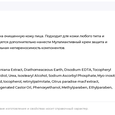
ь на очищенную кожу лица. Подходит для кожи любого типа и
уется дополнительно нанести Мультиактивный крем защита и
ьная непереносимость компонентов.
iniana Extract, Diathomeaceous Earth, Disodium EDTA, Tocopheryl
ldiol, Urea, Isostearyl Alcohol, Sodium Ascorbyl Phosphate, Myo-inosit
sid, tocopherol, retinylpalmitate, Citrus paradise macf extract,
enated Castor Oil, Phenoxyethanol, Methylparaben, Ethylparaben,
ане изготовления и свойствах носит справочный характер.