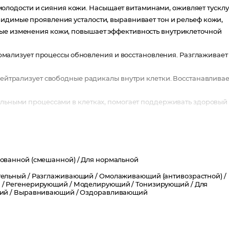
лодости и сияния кожи. Насыщает витаминами, оживляет тускл
видимые проявления усталости, выравнивает тон и рельеф кожи,
ные изменения кожи, повышает эффективность внутриклеточной
мализует процессы обновления и восстановления. Разглаживает
трализует свободные радикалы внутри клетки. Восстанавливае
ными процессами в клетках, помогает поддерживать здоровый
ждевременного старения.
ной силой, способствует насыщению клеток кислородом,
ю и естественное сияние кожи.
ованной (смешанной) /
Для нормальной
бинированная кожа
ельный /
Разглаживающий /
Омолаживающий (антивозрастной) /
 /
Регенерирующий /
Моделирующий /
Тонизирующий /
Для
ий /
Выравнивающий /
Оздоравливающий