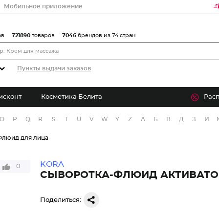
Мобильное приложение
ов
721890
товаров
7046
брендов из 74 стран
Пункты выдачи заказов
исконт
Косметика Белита
Рас
O
P
Q
R
S
T
U
V
W
Y
Z
А
Б
В
Д
З
И
Флюид для лица
KORA
0
СЫВОРОТКА-ФЛЮИД АКТИВАТО
Поделиться: