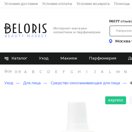
Условия доставки
Условия оплаты
Условия возврата
Помощь
116577
отзыв
Интернет-магазин
косметики и парфюмерии
Москва
Каталог
Уход
Макияж
Парфюмерия
Д
Все бренды
0-9
A
B
C
D
E
F
G
H
I
J
K
L
M
N
Уход
Для лица
Средство омолаживающее для лица
express