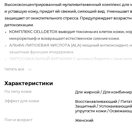
Высококонцентрированный мультивитаминный комплекс для мо
и уставшую кожу, придет ей свежий, сияющий вид. Уменьшает 
защищает от окислительного стресса. Предупреждает возраст
детоксикации.
КОМПЛЕКС CELLDETOX выводит токсины из клеток кожи, нор
микрорельеф и возвращает естественное сияние кожи.
АЛЬФА-ЛИПОЕВАЯ КИСЛОТА (ALA) мощный антиоксидант, ней
защитные функции эпидермиса.
ЛИПОСОМАЛЬНЫЙ ВИТАМИН С активно борется с окислитель
тонус и эластичность кожи, приостанавливает процессы пре
Читать все
МУЛЬТИВИТАМИННЫЙ КОМПЛЕКС (А,Е,F,В5) заряжает жизнен
повышает их метаболическую активность, пробуждает энерги
Характеристики
Проблема Следы усталости, тусклость кожи
По типу кожи
Для жирной /
Для комбинир
Тип кожи Нормальная кожа, Сухая кожа, Жирная кожа, Ком
Эффект для кожи
Восстанавливающий /
Питат
Защитный /
Успокаивающий
упругости кожи /
Освежающ
Пол и возраст
Женский