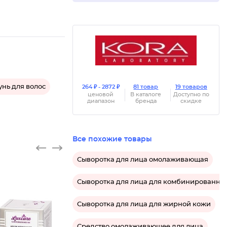
нь для волос
264 ₽ - 2872 ₽
81 товар
19 товаров
ценовой
В каталоге
Доступно по
диапазон
бренда
скидке
Все похожие товары
Сыворотка для лица омолаживающая
Сыворотка для лица для комбинированно
Сыворотка для лица для жирной кожи
Средство омолаживающее для лица