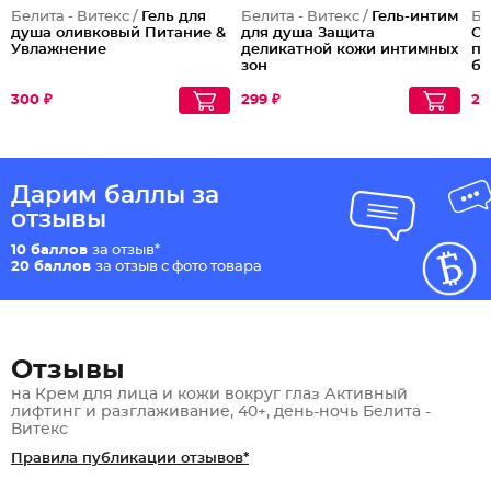
Белита - Витекс /
Гель для
Белита - Витекс /
Гель-интим
Бе
душа оливковый Питание &
для душа Защита
Оп
Увлажнение
деликатной кожи интимных
по
зон
ба
300 ₽
299 ₽
25
Дарим баллы за
отзывы
10 баллов
за отзыв*
20 баллов
за отзыв с фото товара
Отзывы
на Крем для лица и кожи вокруг глаз Активный
лифтинг и разглаживание, 40+, день-ночь Белита -
Витекс
Правила публикации отзывов*