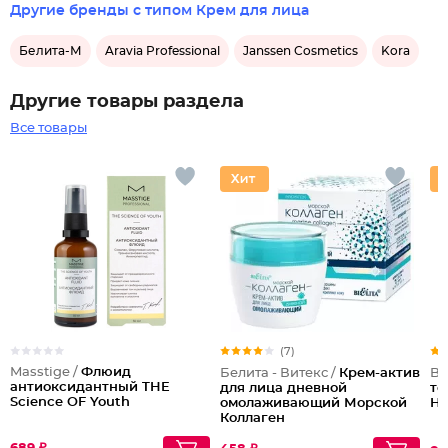
Другие бренды с типом Крем для лица
Белита-М
Aravia Professional
Janssen Cosmetics
Kora
Другие товары раздела
Все товары
(7)
Masstige /
Флюид
Белита - Витекс /
Крем-актив
Be
антиоксидантный THE
для лица дневной
то
Science OF Youth
омолаживающий Морской
Ha
Коллаген