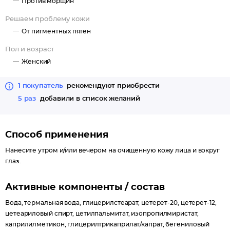
Против морщин
РЕЗУЛЬТАТ ПРИ РЕГУЛЯРНОМ ИСПОЛЬЗОВАНИИ:
Решаем проблему кожи
укрепляется коллаген-эластиновый каркас эпидермиса,
заметно разглаживаются морщинки, кожа выглядит упругой,
От пигментных пятен
подтянутой и сияющей.
Пол и возраст
Подходит для кожи любого типа, в том числе чувствительной,
Женский
склонной к куперозу, раздражениям и покраснениям.
1 покупатель
рекомендуют приобрести
5 раз
добавили в список желаний
Способ применения
Нанесите утром и/или вечером на очищенную кожу лица и вокруг
глаз.
Активные компоненты / состав
Вода, термальная вода, глицерилстеарат, цетерет-20, цетерет-12,
цетеариловый спирт, цетилпальмитат, изопропилмиристат,
каприлилметикон, глицерилтрикаприлат/капрат, бегениловый