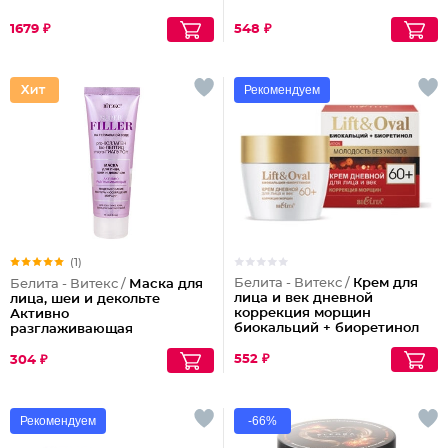
1679 ₽
548 ₽
Рекомендуем
(1)
Белита - Витекс /
Крем для
Белита - Витекс /
Маска для
лица и век дневной
лица, шеи и декольте
коррекция морщин
Активно
биокальций + биоретинол
разглаживающая
Lift&oval 60+
552 ₽
304 ₽
Рекомендуем
-66%