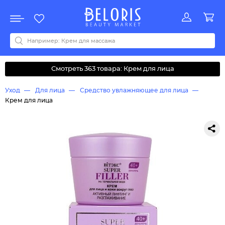
Распродажа
Акции
Новинки
Хит продаж
Все бренды
0-9
A
B
C
D
E
F
G
H
I
J
K
L
M
N
O
P
Q
R
S
T
U
V
W
Y
Z
А
Б
В
Д
З
И
М
О
К
Л
Н
П
Р
С
Т
У
Ф
Ч
Смотреть 363 товара: Крем для лица
Уход
Для лица
Средство увлажняющее для лица
Крем для лица