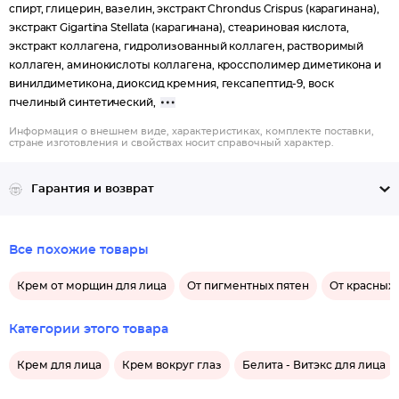
спирт, глицерин, вазелин, экстракт Chrondus Crispus (карагинана),
экстракт Gigartina Stellata (карагинана), стеариновая кислота,
экстракт коллагена, гидролизованный коллаген, растворимый
коллаген, аминокислоты коллагена, кроссполимер диметикона и
винилдиметикона, диоксид кремния, гексапептид-9, воск
пчелиный синтетический,
Информация о внешнем виде, характеристиках, комплекте поставки,
стране изготовления и свойствах носит справочный характер.
Гарантия и возврат
Все похожие товары
Крем от морщин для лица
От пигментных пятен
От красных 
Категории этого товара
Крем для лица
Крем вокруг глаз
Белита - Витэкс для лица