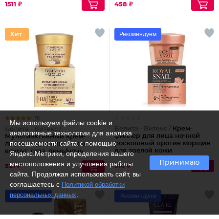
1511 ₽
458 ₽
Рекомендуем
(1)
Мы используем файлы cookie и
Белита - Витекс /
Крем-
Белита - Витекс /
аналогичные технологии для анализа
филлер для лица ночной
Мультиактивный крем-
посещаемости сайта с помощью
роскошный против морщин
лифтинг для лица и кожи
для зрелой кожи
вокруг глаз, день/ночь
Яндекс.Метрики, определения вашего
40+
Принимаю
местоположения и улучшения работы
518 ₽
521 ₽
сайта. Продолжая использовать сайт, вы
соглашаетесь с
Политикой обработки
.
персональных данных
Рекомендуем
Рекомендуем