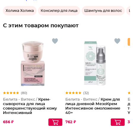
Холика Холика
Консилер для лица
Шампунь для волос
Lu
С этим товаром покупают
(80)
(32)
Белита - Витекс /
Крем-
Белита - Витекс /
Крем для
Бе
сыворотка для лица
лица дневной МезоКрем
дл
совершенствующий кожу
Интенсивное омоложение
то
Интенсивный
40+
Yo
656 ₽
762 ₽
30