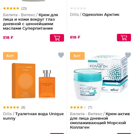
(23)
Dilis /
Одеколон Арктик
Белита - Витекс /
Крем для
лица и кожи вокруг глаз
дневной с ценнейшими
маслами Суперпитание
Аргана и миндаль
618 ₽
518 ₽
(8)
(7)
Dilis /
Туалетная вода Unique
Белита - Витекс /
Крем-актив
sunny
для лица дневной
омолаживающий Морской
Коллаген