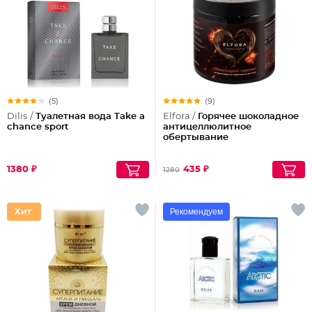
(5)
(9)
Dilis /
Туалетная вода Take a
Elfora /
Горячее шоколадное
chance sport
антицеллюлитное
обертывание
1380 ₽
435 ₽
1280
Рекомендуем