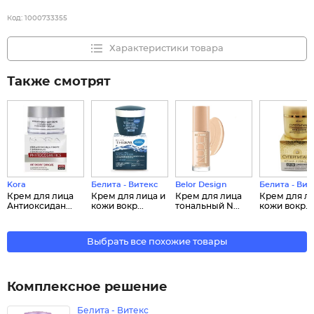
Код:
1000733355
Характеристики товара
Также смотрят
Kora
Белита - Витекс
Belor Design
Белита - Вит
Крем для лица
Крем для лица и
Крем для лица
Крем для ли
Антиоксидан...
кожи вокр...
тональный N...
кожи вокр...
Выбрать все похожие товары
Комплексное решение
Белита - Витекс