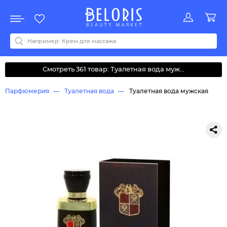
Распродажа
Акции
Новинки
Хит продаж
Все бренды
0-9
A
B
C
D
E
F
G
H
I
J
K
L
M
N
O
P
Q
R
S
T
U
V
W
Y
Z
А
Б
В
Д
З
И
М
О
К
Л
Н
П
Р
С
Т
У
Ф
Ч
Смотреть 361 товар: Туалетная вода муж...
Парфюмерия
Туалетная вода
Туалетная вода мужская