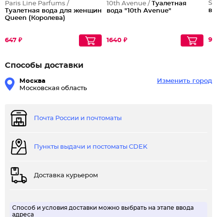
Sh
Paris Line Parfums /
10th Avenue /
Туалетная
во
Туалетная вода для женщин
вода "10th Avenue"
Queen (Королева)
90
647 ₽
1640 ₽
Способы доставки
Москва
Изменить город
Московская область
Почта России и почтоматы
Пункты выдачи и постоматы CDEK
Доставка курьером
Способ и условия доставки можно выбрать на этапе ввода
адреса