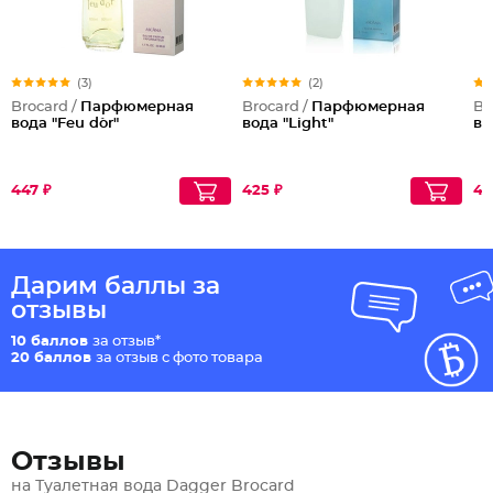
(3)
(2)
Brocard /
Парфюмерная
Brocard /
Парфюмерная
Br
вода "Feu d`or"
вода "Light"
во
447 ₽
425 ₽
45
Дарим баллы за
отзывы
10 баллов
за отзыв*
20 баллов
за отзыв с фото товара
Отзывы
на Туалетная вода Dagger Brocard