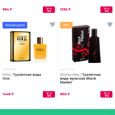
594 ₽
1292 ₽
Рекомендуем
Dilis /
Туалетная вода
Shirley May /
Туалетная
One
вода мужская Black
Market
1449 ₽
900 ₽