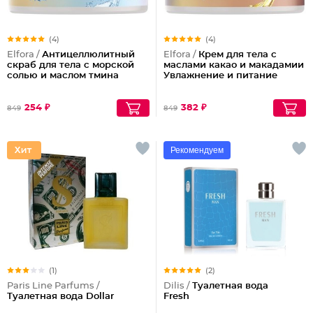
(4)
(4)
Elfora /
Антицеллюлитный
Elfora /
Крем для тела с
скраб для тела с морской
маслами какао и макадамии
солью и маслом тмина
Увлажнение и питание
254 ₽
382 ₽
849
849
Рекомендуем
(1)
(2)
Paris Line Parfums /
Dilis /
Туалетная вода
Туалетная вода Dollar
Fresh