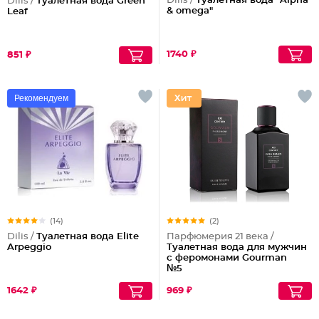
Dilis /
Туалетная вода "Alpha
Dilis /
Туалетная вода Green
& omega"
Leaf
1740 ₽
851 ₽
Рекомендуем
(14)
(2)
Dilis /
Туалетная вода Elite
Парфюмерия 21 века /
Arpeggio
Туалетная вода для мужчин
с феромонами Gourman
№5
1642 ₽
969 ₽