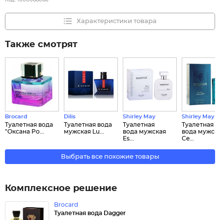
Код:
1000068066
Характеристики товара
Также смотрят
Brocard
Dilis
Shirley May
Shirley May
Туалетная вода
Туалетная вода
Туалетная
Туалетная
"Оксана Ро...
мужская Lu...
вода мужская
вода мужск
Es...
Ce...
Выбрать все похожие товары
Комплексное решение
Brocard
Туалетная вода Dagger