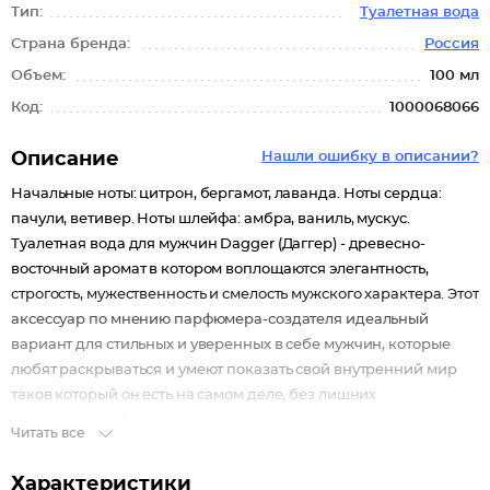
Тип:
Туалетная вода
Страна бренда:
Россия
Объем:
100 мл
Код:
1000068066
Описание
Нашли ошибку в описании?
Начальные ноты: цитрон, бергамот, лаванда. Ноты сердца:
пачули, ветивер. Ноты шлейфа: амбра, ваниль, мускус.
Туалетная вода для мужчин Dagger (Даггер) - древесно-
восточный аромат в котором воплощаются элегантность,
строгость, мужественность и смелость мужского характера. Этот
аксессуар по мнению парфюмера-создателя идеальный
вариант для стильных и уверенных в себе мужчин, которые
любят раскрываться и умеют показать свой внутренний мир
таков который он есть на самом деле, без лишних
преувеличений.
Читать все
Характеристики