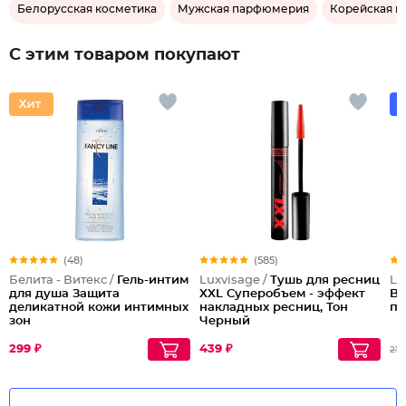
Белорусская косметика
Мужская парфюмерия
Корейская к
С этим товаром покупают
(48)
(585)
Белита - Витекс /
Гель-интим
Luxvisage /
Тушь для ресниц
La
для душа Защита
XXL Суперобъем - эффект
Br
деликатной кожи интимных
накладных ресниц, Тон
пр
зон
Черный
299 ₽
439 ₽
216