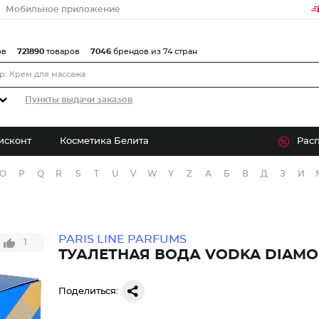
Мобильное приложение
ов
721890
товаров
7046
брендов из 74 стран
Пункты выдачи заказов
исконт
Косметика Белита
Рас
O
P
Q
R
S
T
U
V
W
Y
Z
А
Б
В
Д
З
И
PARIS LINE PARFUMS
1
ТУАЛЕТНАЯ ВОДА VODKA DIAM
Поделиться: