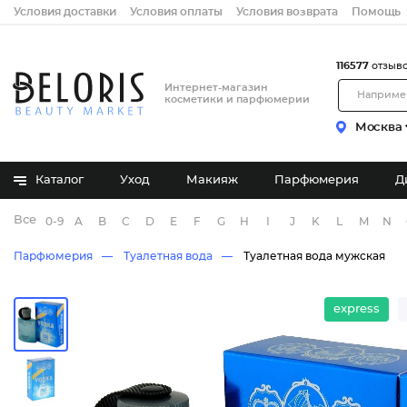
Условия доставки
Условия оплаты
Условия возврата
Помощь
116577
отзыв
Интернет-магазин
косметики и парфюмерии
Москва
Каталог
Уход
Макияж
Парфюмерия
Д
Все бренды
0-9
A
B
C
D
E
F
G
H
I
J
K
L
M
N
Парфюмерия
Туалетная вода
Туалетная вода мужская
express