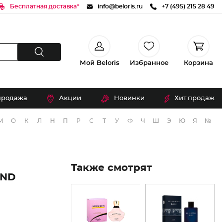
Бесплатная доставка*
info@beloris.ru
+7 (495) 215 28 49
Мой Beloris
Избранное
Корзина
продажа
Акции
Новинки
Хит продаж
М
О
К
Л
Н
П
Р
С
Т
У
Ф
Ч
Ш
Э
Ю
Я
№
Также смотрят
OND