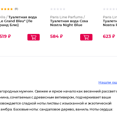
(8)
ilis /
Туалетная вода
Paris Line Parfums /
Paris Li
Le Grand Bleu" (Ле
Туалетная вода Cosa
Туалетн
ранд Блю)
Nostra Night Blue
Nostra 
519 ₽
584 ₽
623 ₽
Нашли ош
городных мужчин. Свежее и яркое начало как весенний рассвет 
смина, сочетаемых с древесным ветивером, подчеркивает ваше
ровождается сладкой ноты листвы с изысканной и экзотической
 амбра. Базовые ноты: сандаловое дерево, ваниль. Ноты сердца: