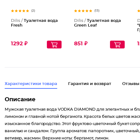
(2)
(13)
Dilis /
Туалетная вода
Dilis /
Туалетная вода
D
Fresh
Green Leaf
"
Г
1292 ₽
851 ₽
1
Характеристики товара
Гарантия и возврат
Отзывы
Описание
Мужская туалетная вода VODKA DIAMOND для элегантных и бла
лимоном и главной нотой бергамота. Красота белых цветов жа
изысканное благородство. Этот фруктово-цветочный букет соп
ванилью и сандалом. Группа ароматов: папоротник, цветочный,
ветивер, жасмин. Верхние ноты: бергамот, лимон.