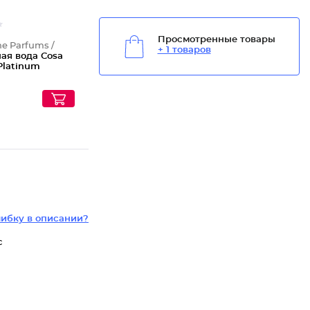
Просмотренные товары
ne Parfums /
+ 1 товаров
ая вода Cosa
Platinum
ибку в описании?
с