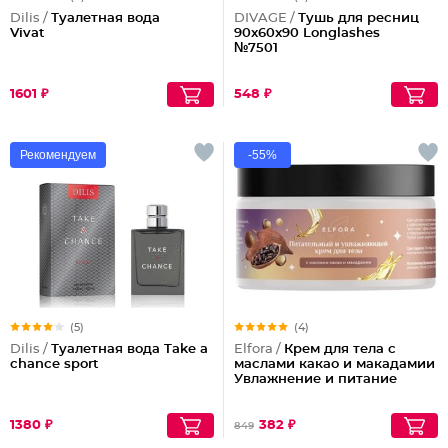
Dilis /
Туалетная вода
DIVAGE /
Тушь для ресниц
Vivat
90x60x90 Longlashes
№7501
1601 ₽
548 ₽
Рекомендуем
-55%
(5)
(4)
Dilis /
Туалетная вода Take a
Elfora /
Крем для тела с
chance sport
маслами какао и макадамии
Увлажнение и питание
1380 ₽
382 ₽
849