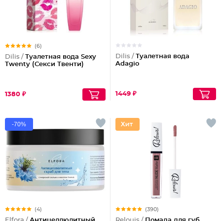
(6)
Dilis /
Туалетная вода
Dilis /
Туалетная вода Sexy
Adagio
Twenty (Секси Твенти)
1449 ₽
1380 ₽
-70%
(4)
(390)
Elfora /
Антицеллюлитный
Relouis /
Помада для губ