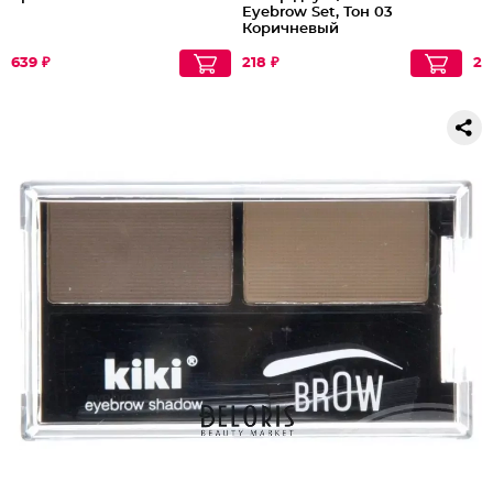
Eyebrow Set, Тон 03
Коричневый
639 ₽
218 ₽
29