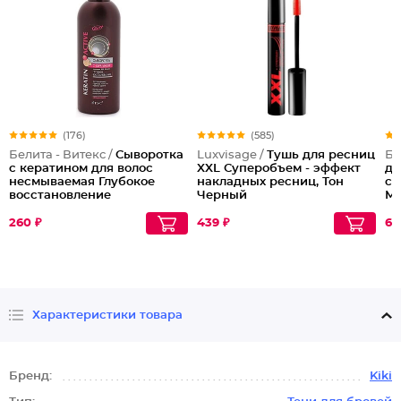
(176)
(585)
Белита - Витекс /
Сыворотка
Luxvisage /
Тушь для ресниц
Бе
с кератином для волос
XXL Суперобъем - эффект
дл
несмываемая Глубокое
накладных ресниц, Тон
ст
восстановление
Черный
Ма
260 ₽
439 ₽
64
Характеристики товара
Бренд:
Kiki