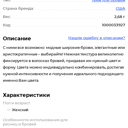
Тип:
Тени для бровей
Страна бренда:
США
Вес:
2,68 г
Код:
1000033927
Описание
Нашли ошибку в описании?
С ними все возможно: модные широкие брови, элегантные или
аристократичные – выбирайте! Нежная текстура великолепно
фиксируется в волосках бровей, придавая им нужный цвет и
форму. Цвета можно индивидуально комбинировать, достигая
нужной интенсивности и получения идеального подходящего
именно Вам цвета.
Характеристики
Пол и возраст
Женский
Особенности использования для
ресниц и бровей