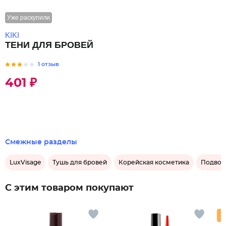
Уже раскупили
KIKI
ТЕНИ ДЛЯ БРОВЕЙ
1 отзыв
401 ₽
Смежные разделы
LuxVisage
Тушь для бровей
Корейская косметика
Подводк
С этим товаром покупают