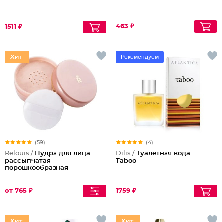
463 ₽
1511 ₽
Рекомендуем
(59)
(4)
Relouis /
Пудра для лица
Dilis /
Туалетная вода
рассыпчатая
Taboo
порошкообразная
от 765 ₽
1759 ₽