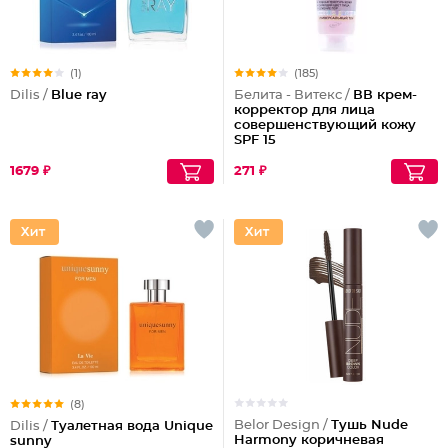
(1)
(185)
Dilis /
Blue ray
Белита - Витекс /
ВВ крем-
корректор для лица
совершенствующий кожу
SPF 15
1679 ₽
271 ₽
(8)
Belor Design /
Тушь Nude
Dilis /
Туалетная вода Unique
Harmony коричневая
sunny