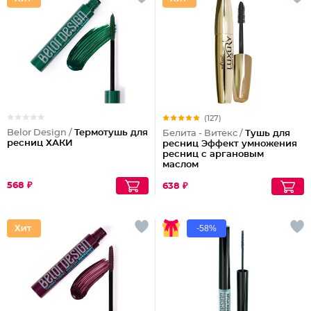
(127)
Belor Design /
Термотушь для
Белита - Витекс /
Тушь для
ресниц ХАКИ
ресниц Эффект умножения
ресниц с аргановым
маслом
568 ₽
638 ₽
-58%