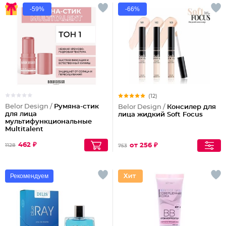
-59%
-66%
(12)
Belor Design /
Румяна-стик
Belor Design /
Консилер для
для лица
лица жидкий Soft Focus
мультифункциональные
Multitalent
462 ₽
от 256 ₽
1128
753
Рекомендуем