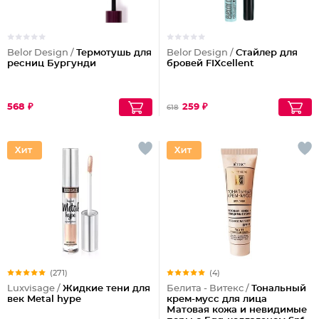
Belor Design /
Термотушь для
Belor Design /
Стайлер для
ресниц Бургунди
бровей FIXcellent
568 ₽
259 ₽
618
(271)
(4)
Luxvisage /
Жидкие тени для
Белита - Витекс /
Тональный
век Metal hype
крем-мусс для лица
Матовая кожа и невидимые