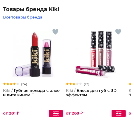
Товары бренда Kiki
Все товары бренда
(24)
(17)
Kiki /
Губная помада с алое
Kiki /
Блеск для губ с 3D
Kik
и витамином Е
эффектом
"N
от 281 ₽
от 268 ₽
от