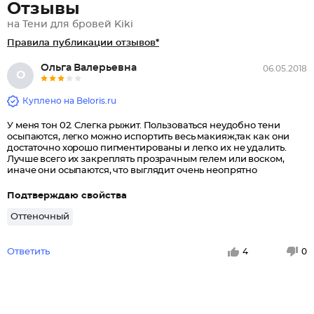
Отзывы
на Тени для бровей Kiki
Правила публикации отзывов*
Ольга Валерьевна
06.05.2018
О
Куплено на Beloris.ru
У меня тон 02. Слегка рыжит. Пользоваться неудобно тени
осыпаются, легко можно испортить весь макияж,так как они
достаточно хорошо пигментированы и легко их не удалить.
Лучше всего их закреплять прозрачным гелем или воском,
иначе они осыпаются, что выглядит очень неопрятно
Подтверждаю свойства
Оттеночный
Ответить
4
0