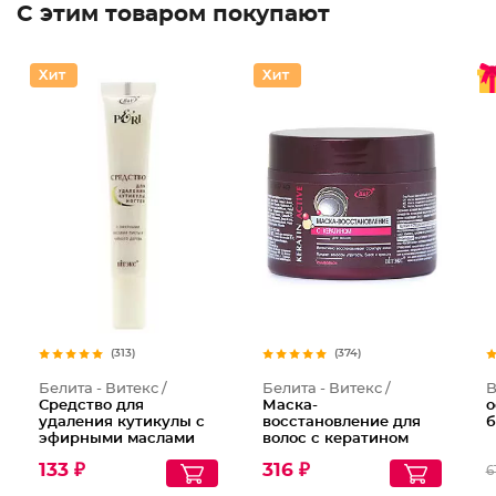
С этим товаром покупают
(313)
(374)
Белита - Витекс /
Белита - Витекс /
B
Средство для
Маска-
о
удаления кутикулы с
восстановление для
б
эфирными маслами
волос с кератином
пихты и чайного
133 ₽
316 ₽
6
дерева