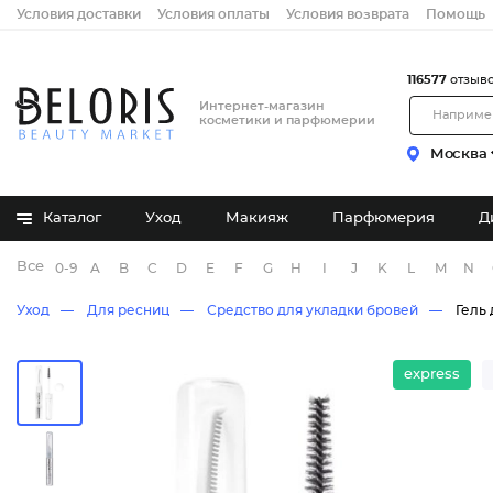
Условия доставки
Условия оплаты
Условия возврата
Помощь
116577
отзыв
Интернет-магазин
косметики и парфюмерии
Москва
Каталог
Уход
Макияж
Парфюмерия
Д
Все бренды
0-9
A
B
C
D
E
F
G
H
I
J
K
L
M
N
Уход
Для ресниц
Средство для укладки бровей
Гель
express