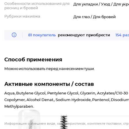
Особенности использования для
Для укладки /
Уход /
Для ук
ресниц и бровей
Рубрики макияжа
Для глаз /
Для бровей
81 покупатель
рекомендуют приобрести
154 ра
Способ применения
Можно использовать перед нанесением туши.
Активные компоненты / состав
Aqua, Butylene Glycol, Pentylene Glycol, Glycerin, Acrylates/C10-
Copolymer, Alcohol Denat., Sodium Hydroxide, Pantenol, Disodium 
Methylparaben.
Информация о внешнем виде, характеристиках, комплекте поставки, стр