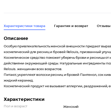
Характеристики товара
Гарантия и возврат
Отзывы
Описание
Особую привлекательность женской внешности придают вырази
косметический для ресниц и бровей Relouis, призванный улуч
Косметическое средство поможет уберечь брови и ресницы от
действиями окружающей среды. Натуральные ингредиенты позв
Relouis. женщинам всех возрастов.
Питают, укрепляют волоски ресниц и бровей Пантенол, сок киви
жидкий керамид.
Косметический продукт не вызывает аллергии, раздражений, е
Характеристики
Пол и возраст
Женский