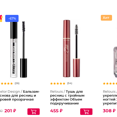
-67%
(26)
(54)
elor Design /
Бальзам-
Relouis /
Тушь для
Relouis 
снова для ресниц и
ресниц с тройным
укрепл
ровей прозрачная
эффектом Объем
ногтей
подкручивание
укрепи
удлинение Elite
201 ₽
455 ₽
308 ₽
10