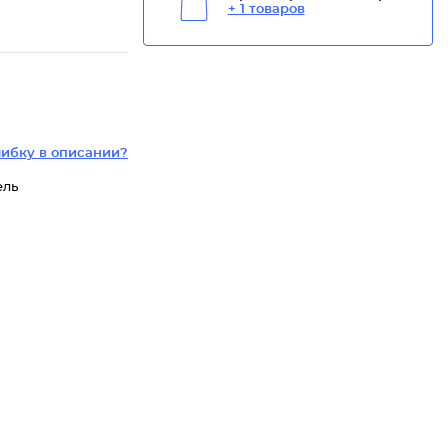
+ 1 товаров
ибку в описании?
ель