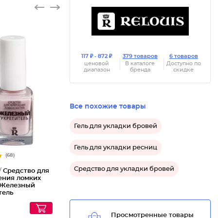
117 ₽ - 872 ₽
379 товаров
6 товаров
ценовой
В каталоге
Доступно по
диапазон
бренда
скидке
Все похожие товары
Гель для укладки бровей
Гель для укладки ресниц
(68)
Средство для укладки бровей
/
Средство для
ения ломких
 Железный
тель
Просмотренные товары