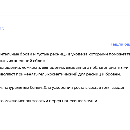
15
Нашли ош
тельные брови и густые ресницы в уходе за которыми поможет г
шить их внешний облик.
 истощения, ломкости, выпадения, вызванного неблагоприятными
оляют применять гель косметический для ресниц и бровей,
, натуральные белки. Для ускорения роста в состав геля введен
го можно использовать и перед нанесением туши.