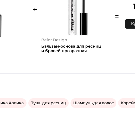
+
=
К
Belor Design
Бальзам-основа для ресниц
и бровей прозрачная
ика Холика
Тушь для ресниц
Шампунь для волос
Корей