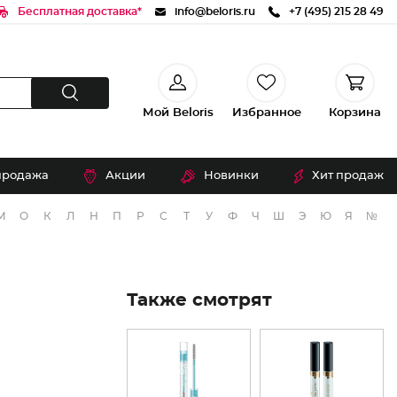
Бесплатная доставка*
info@beloris.ru
+7 (495) 215 28 49
Мой Beloris
Избранное
Корзина
продажа
Акции
Новинки
Хит продаж
М
О
К
Л
Н
П
Р
С
Т
У
Ф
Ч
Ш
Э
Ю
Я
№
Также смотрят
Я