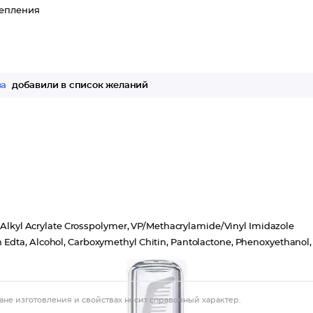
репления
за
добавили в список желаний
30 Alkyl Acrylate Crosspolymer, VP/Methacrylamide/Vinyl Imidazole
Edta, Alcohol, Carboxymethyl Chitin, Pantolactone, Phenoxyethanol,
ане изготовления и свойствах носит справочный характер.