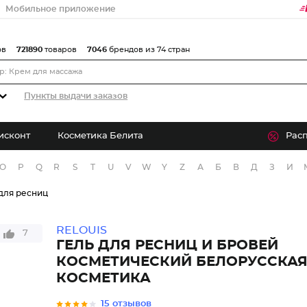
Мобильное приложение
ов
721890
товаров
7046
брендов из 74 стран
Пункты выдачи заказов
исконт
Косметика Белита
Рас
O
P
Q
R
S
T
U
V
W
Y
Z
А
Б
В
Д
З
И
 для ресниц
RELOUIS
7
ГЕЛЬ ДЛЯ РЕСНИЦ И БРОВЕЙ
КОСМЕТИЧЕСКИЙ БЕЛОРУССКА
КОСМЕТИКА
15 отзывов