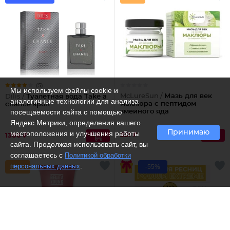
(5)
Мы используем файлы cookie и
McLureSun /
Мазь для век
Dilis /
Туалетная вода Take a
аналогичные технологии для анализа
маклюра с пептидом
chance sport
посещаемости сайта с помощью
змеиного яда
Яндекс.Метрики, определения вашего
Принимаю
местоположения и улучшения работы
531 ₽
1380 ₽
сайта. Продолжая использовать сайт, вы
соглашаетесь с
Политикой обработки
.
персональных данных
-55%