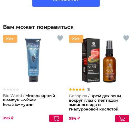
Показать Все
Вам может понравиться
(1)
Bio World /
Мицеллярный
Бизорюк /
Крем для зоны
шампунь-объем
вокруг глаз с пептидом
keratrix+муцин
змеиного яда и
гиалуроновой кислотой
393 ₽
594 ₽