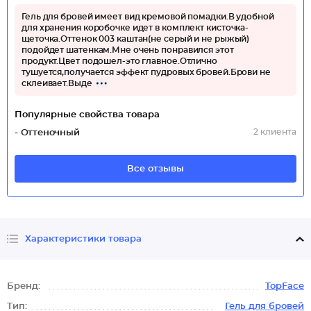
Гель для бровей имеет вид кремовой помадки.В удобной
для хранения коробочке идет в комплект кисточка-
щеточка.Оттенок 003 каштан(не серый и не рыжый)
подойдет шатенкам.Мне очень понравился этот
продукт.Цвет подошел-это главное.Отлично
тушуется,получается эффект пудровых бровей.Брови не
склеивает.Выде
Популярные свойства товара
2 клиента
- Оттеночный
Все отзывы
Характеристики товара
Бренд:
TopFace
Тип:
Гель для бровей