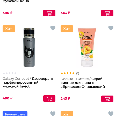
мужской Aqua
490 ₽
463 ₽
(1)
Galaxy Concept /
Дезодорант
Белита - Витекс /
Скраб-
парфюмированный
сияние для лица с
мужской Invict
абрикосом Очищающий
490 ₽
243 ₽
Рекомендуем