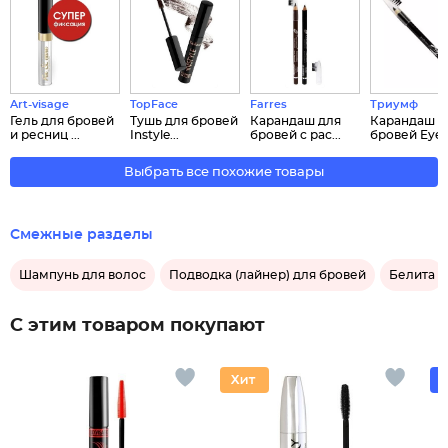
Art-visage
TopFace
Farres
Триумф
Гель для бровей
Тушь для бровей
Карандаш для
Карандаш д
и ресниц ...
Instyle...
бровей с рас...
бровей Eyebr
Выбрать все похожие товары
Смежные разделы
Шампунь для волос
Подводка (лайнер) для бровей
Белита
С этим товаром покупают