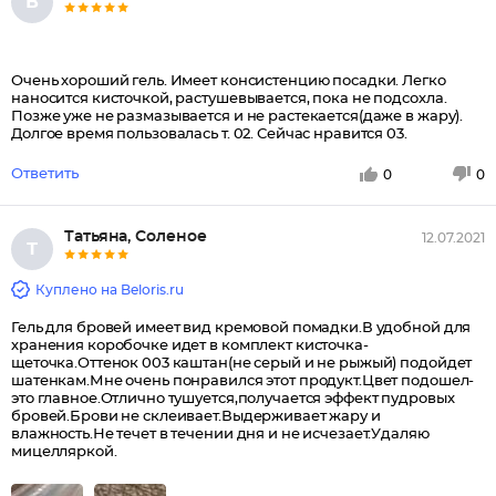
В
Очень хороший гель. Имеет консистенцию посадки. Легко
наносится кисточкой, растушевывается, пока не подсохла.
Позже уже не размазывается и не растекается(даже в жару).
Долгое время пользовалась т. 02. Сейчас нравится 03.
Ответить
0
0
Татьяна, Соленое
12.07.2021
Т
Куплено на Beloris.ru
Гель для бровей имеет вид кремовой помадки.В удобной для
хранения коробочке идет в комплект кисточка-
щеточка.Оттенок 003 каштан(не серый и не рыжый) подойдет
шатенкам.Мне очень понравился этот продукт.Цвет подошел-
это главное.Отлично тушуется,получается эффект пудровых
бровей.Брови не склеивает.Выдерживает жару и
влажность.Не течет в течении дня и не исчезает.Удаляю
мицелляркой.