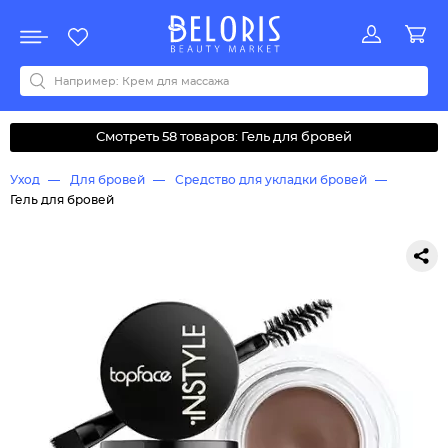
Распродажа
Акции
Новинки
Хит продаж
Все бренды
0-9
A
B
C
D
E
F
G
H
I
J
K
L
M
N
O
P
Q
R
S
T
U
V
W
Y
Z
А
Б
В
Д
З
И
М
О
К
Л
Н
П
Р
С
Т
У
Ф
Ч
Смотреть 58 товаров: Гель для бровей
Уход
Для бровей
Средство для укладки бровей
Гель для бровей