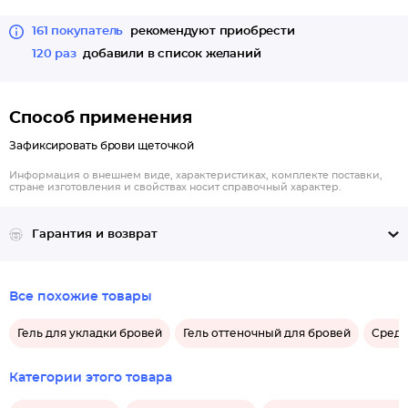
161 покупатель
рекомендуют приобрести
120 раз
добавили в список желаний
Способ применения
Зафиксировать брови щеточкой
Информация о внешнем виде, характеристиках, комплекте поставки,
стране изготовления и свойствах носит справочный характер.
Гарантия и возврат
Все похожие товары
Гель для укладки бровей
Гель оттеночный для бровей
Средс
Категории этого товара