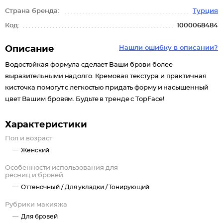
Страна бренда:
Турция
Код:
1000068484
Описание
Нашли ошибку в описании?
Водостойкая формула сделает Ваши брови более
выразительными надолго. Кремовая текстура и практичная
кисточка помогут с легкостью придать форму и насыщенный
цвет Вашим бровям. Будьте в тренде с TopFace!
Характеристики
Пол и возраст
Женский
Особенности использования для
ресниц и бровей
Оттеночный /
Для укладки /
Тонирующий
Рубрики макияжа
Для бровей