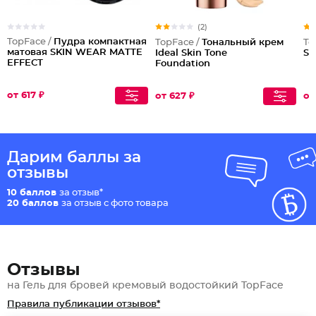
(2)
TopFace /
Пудра компактная
TopFace /
Тональный крем
To
матовая SKIN WEAR MATTE
Ideal Skin Tone
Sk
EFFECT
Foundation
от 617 ₽
от 627 ₽
от
Дарим баллы за
отзывы
10 баллов
за отзыв*
20 баллов
за отзыв с фото товара
Отзывы
на Гель для бровей кремовый водостойкий TopFace
Правила публикации отзывов*