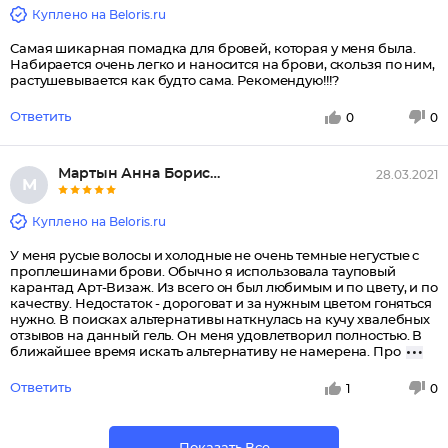
Куплено на Beloris.ru
Самая шикарная помадка для бровей, которая у меня была.
Набирается очень легко и наносится на брови, скользя по ним,
растушевывается как будто сама. Рекомендую!!!?
Ответить
0
0
Мартын Анна Борисовна
28.03.2021
М
Куплено на Beloris.ru
У меня русые волосы и холодные не очень темные негустые с
проплешинами брови. Обычно я использовала тауповый
карантад Арт-Визаж. Из всего он был любимым и по цвету, и по
качеству. Недостаток - дороговат и за нужным цветом гоняться
нужно. В поисках альтернативы наткнулась на кучу хвалебных
отзывов на данный гель. Он меня удовлетворил полностью. В
ближайшее время искать альтернативу не намерена. Про
Ответить
1
0