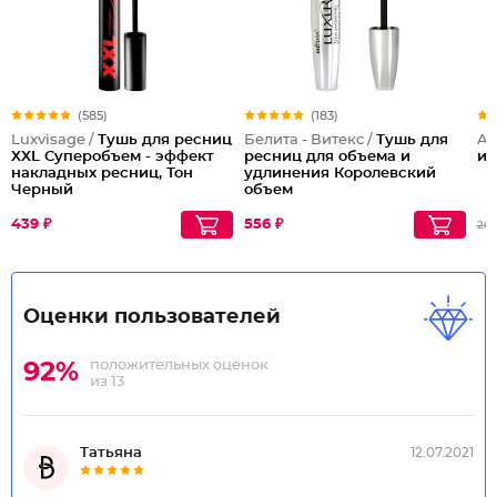
(585)
(183)
Luxvisage /
Тушь для ресниц
Белита - Витекс /
Тушь для
Ar
XXL Суперобъем - эффект
ресниц для объема и
и 
накладных ресниц, Тон
удлинения Королевский
Черный
объем
439 ₽
556 ₽
26
Оценки пользователей
положительных оценок
92%
из 13
Татьяна
12.07.2021