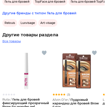
Гель для бровей
TopFace для бровей
Гель для бровей TopFac
Другие бренды с типом Гель для бровей
Relouis
Luxvisage
Art-visage
Другие товары раздела
Все товары
(3)
Ruta /
Гель для бровей
Alvin D’or /
Пудровый
Lu
фиксирующий прозрачный
карандаш для бровей Brow
дл
Brow fix wonder gel