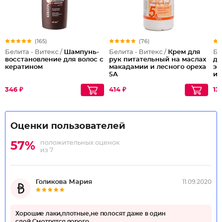
(165)
(76)
Белита - Витекс /
Шампунь-
Белита - Витекс /
Крем для
Бе
восстановление для волос с
рук питательный на маслах
дл
кератином
макадамии и лесного ореха
эф
5A
и 
346 ₽
414 ₽
13
Оценки пользователей
положительных оценок
57%
из 7
Голикова Мария
11.09.2020
Хорошие лаки,плотные,не полосят даже в один
слой.Смотрятся дорого