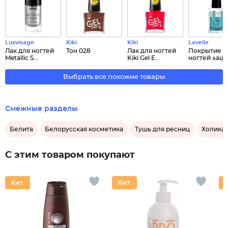
Luxvisage
Kiki
Kiki
Lavelle
Лак для ногтей
Тон 028
Лак для ногтей
Покрытие д
Metallic S...
Kiki Gel E...
ногтей защит
Выбрать все похожие товары
Смежные разделы
Белита
Белорусская косметика
Тушь для ресниц
Холика 
С этим товаром покупают