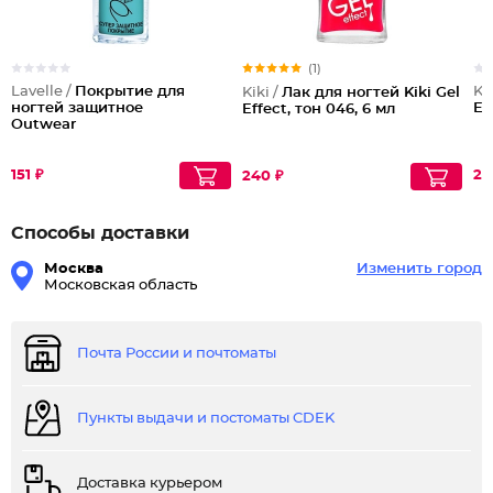
(1)
Lavelle /
Покрытие для
Kik
Kiki /
Лак для ногтей Kiki Gel
ногтей защитное
Ef
Effect, тон 046, 6 мл
Outwear
151 ₽
23
240 ₽
Способы доставки
Москва
Изменить город
Московская область
Почта России и почтоматы
Пункты выдачи и постоматы CDEK
Доставка курьером