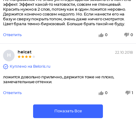
эффект. Эффект какой-то матовости, совсем не глянцевый.
Красить нужно в 2 слоя, потому как в один ложится неровно.
Держится конечно совсем недолго. Но. Если нанести его на
базу и сверху покрыть топом, очень даже ничего смотрится.
Цвет брала темно-бирюзовый. Больше брать такой не буду.
Ответить
0
0
helcat
22.10.2018
H
Куплено на Beloris.ru
ложится довольно прилично, держится тоже не плохо,
замечательные оттенки.
Ответить
0
1
Показать Все