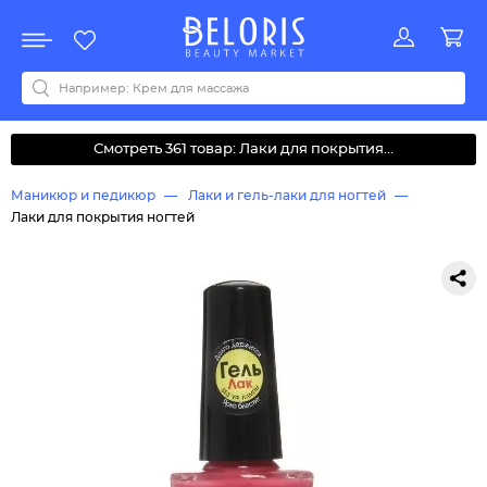
Распродажа
Акции
Новинки
Хит продаж
Все бренды
0-9
A
B
C
D
E
F
G
H
I
J
K
L
M
N
O
P
Q
R
S
T
U
V
W
Y
Z
А
Б
В
Д
З
И
М
О
К
Л
Н
П
Р
С
Т
У
Ф
Ч
Смотреть 361 товар: Лаки для покрытия...
Маникюр и педикюр
Лаки и гель-лаки для ногтей
Лаки для покрытия ногтей