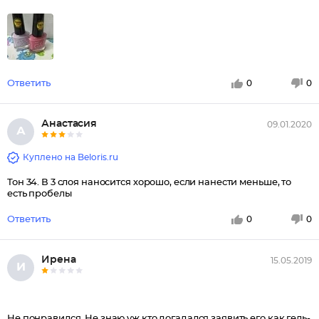
Ответить
0
0
Анастасия
09.01.2020
А
Куплено на Beloris.ru
Тон 34. В 3 слоя наносится хорошо, если нанести меньше, то
есть пробелы
Ответить
0
0
Ирена
15.05.2019
И
Не понравился. Не знаю уж кто догадался заявить его как гель-