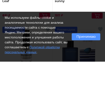
Leaf
sunny
851 ₽
1511 ₽
Мы используем файлы cookie и
аналогичные технологии для анализа
посещаемости сайта с помощью
Рекомендуем
Рекомендуем
Яндекс.Метрики, определения вашего
Принимаю
местоположения и улучшения работы
сайта. Продолжая использовать сайт, вы
соглашаетесь с
Политикой обработки
.
персональных данных
(8)
(3)
Luxvisage /
Лак для ногтей
Dilis /
Туалетная вода
3D Holographic
Odyssey
от 339 ₽
1960 ₽