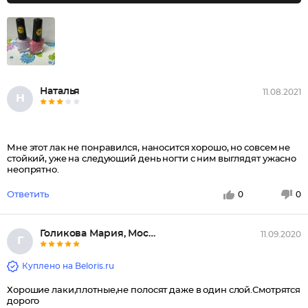
Наталья
11.08.2021
Н
Мне этот лак не понравился, наносится хорошо, но совсем не
стойкий, уже на следующий день ногти с ним выглядят ужасно
неопрятно.
Ответить
0
0
Голикова Мария, Москва
11.09.2020
Г
Куплено на Beloris.ru
Хорошие лаки,плотные,не полосят даже в один слой.Смотрятся
дорого