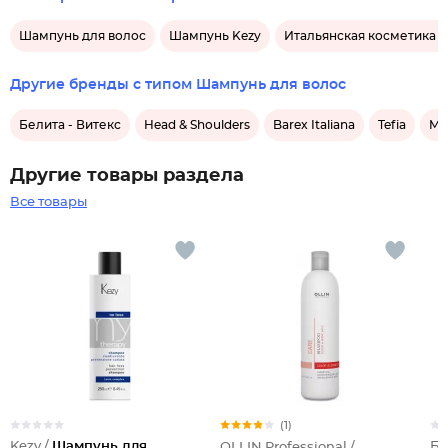
Шампунь для волос
Шампунь Kezy
Итальянская косметика д
Другие бренды с типом Шампунь для волос
Белита - Витекс
Head & Shoulders
Barex Italiana
Tefia
Mat
Другие товары раздела
Все товары
(1)
Kezy /
Шампунь для
Бе
OLLIN Professional /