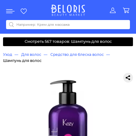
Распродажа
Акции
Новинки
Хит продаж
Все бренды
0-9
A
B
C
D
E
F
G
H
I
J
K
L
M
N
O
P
Q
R
S
T
U
V
W
Y
Z
А
Б
В
Д
З
И
М
О
К
Л
Н
П
Р
С
Т
У
Ф
Ч
Смотреть 567 товаров: Шампунь для волос
Уход
Для волос
Средство для блеска волос
Шампунь для волос