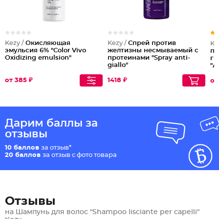
Kezy /
Окисляющая
Kezy /
Спрей против
Ke
эмульсия 6% "Color Vivo
желтизны несмываемый с
пр
Oxidizing emulsion"
протеинами "Spray anti-
ги
giallo"
"A
от 385 ₽
1418 ₽
от
Дарим баллы за
отзывы
10 баллов
за отзыв*
20 баллов
за отзыв с фото товара
Отзывы
на Шампунь для волос "Shampoo lisciante per capelli"