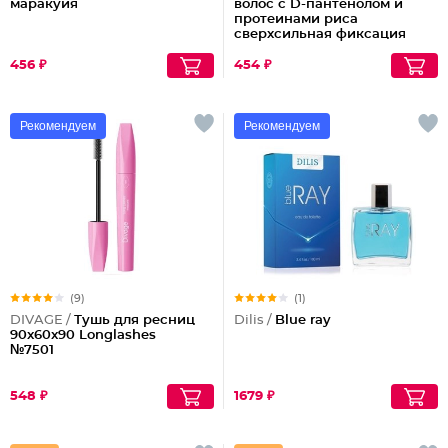
маракуйя
волос с D-пантенолом и
протеинами риса
сверхсильная фиксация
объем Maxi, 215 мл
456 ₽
454 ₽
Рекомендуем
Рекомендуем
(9)
(1)
DIVAGE /
Тушь для ресниц
Dilis /
Blue ray
90x60x90 Longlashes
№7501
548 ₽
1679 ₽