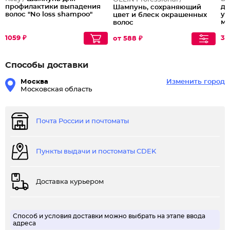
профилактики выпадения
дл
Шампунь, сохраняющий
волос "No loss shampoo"
ул
цвет и блеск окрашенных
ма
волос
ке
1059 ₽
39
от 588 ₽
Способы доставки
Москва
Изменить город
Московская область
Почта России и почтоматы
Пункты выдачи и постоматы CDEK
Доставка курьером
Способ и условия доставки можно выбрать на этапе ввода
адреса