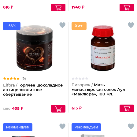
616 ₽
1740 ₽
-66%
(9)
Бизорюк /
Мазь
Elfora /
Горячее шоколадное
монастырская солох Аул
антицеллюлитное
«Маклюра», 100 мл.
обертывание
615 ₽
435 ₽
1280
Рекомендуем
Рекомендуем