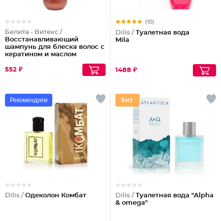
(10)
Белита - Витекс /
Dilis /
Туалетная вода
Восстанавливающий
Mila
шампунь для блеска волос с
кератином и маслом
арганы
552 ₽
1488 ₽
Рекомендуем
Dilis /
Одеколон Комбат
Dilis /
Туалетная вода "Alpha
& omega"