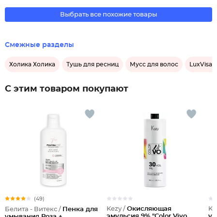
Выбрать все похожие товары
Смежные разделы
Холика Холика
Тушь для ресниц
Мусс для волос
LuxVisag
С этим товаром покупают
(49)
Kezy /
Окисляющая
Ke
Белита - Витекс /
Пенка для
эмульсия 9% "Color Vivo
ук
умывания Роза +