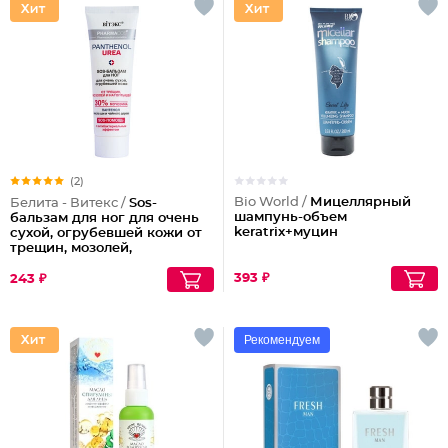
(2)
Bio World /
Мицеллярный
Белита - Витекс /
Sos-
шампунь-объем
бальзам для ног для очень
keratrix+муцин
сухой, огрубевшей кожи от
трещин, мозолей,
натоптышей Pantenol
Urea
393 ₽
243 ₽
Рекомендуем