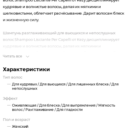
волоc Shampoo Lisciante Per Capelli от Kezy дисциплинирует
кудрявые и волнистые волосы, делая их мягкими и
шелковистыми, облегчает расчёсывание. Дарит волосам блеск
и жизненную силу.
Шампунь разглаживающий для вьющихся и непослушных
волоc Shampoo Lisciante Per Capelli от Kezy дисциплинирует
кудрявые и волнистые волосы, делая их мягкими и
шелковистыми, облегчает расчёсывание. Дарит волосам блеск
Читать все
и жизненную силу.
Шампунь разглаживающий для вьющихся и
непослушных волоc Shampoo Lisciante Per Capelli от Kezy
Характеристики
дисциплинирует кудрявые и волнистые волосы, делая их
Тип волос
мягкими и шелковистыми, облегчает расчёсывание. Дарит
Для кудрявых /
Для вьющихся /
Для лишенных блеска /
Для
волосам блеск и жизненную силу.
непослушных
Эффект
Оживляющая /
Для блеска /
Для выпрямления /
Мягкость
волос /
Разглаживание /
Для гладкости
Пол и возраст
Женский