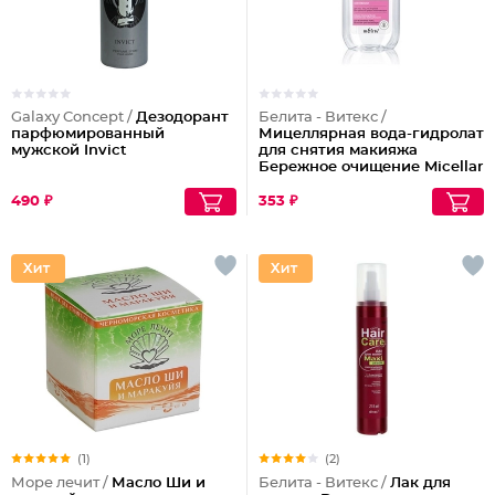
Galaxy Concept /
Дезодорант
Белита - Витекс /
парфюмированный
Мицеллярная вода-гидролат
мужской Invict
для снятия макияжа
Бережное очищение Micellar
Cleansing
490 ₽
353 ₽
(1)
(2)
Море лечит /
Масло Ши и
Белита - Витекс /
Лак для