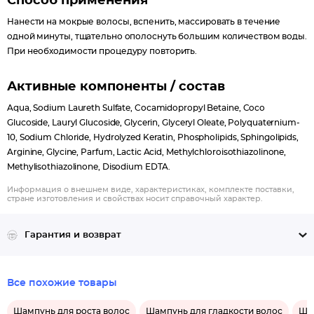
Способ применения
кончиков, возвращает красоту и сияние даже сильно
поврежденным волосам.
Нанести на мокрые волосы, вспенить, массировать в течение
одной минуты, тщательно ополоснуть большим количеством воды.
При необходимости процедуру повторить.
Активные компоненты / состав
Aqua, Sodium Laureth Sulfate, Cocamidopropyl Betaine, Coco
Glucoside, Lauryl Glucoside, Glycerin, Glyceryl Oleate, Polyquaternium-
10, Sodium Chloride, Hydrolyzed Keratin, Phospholipids, Sphingolipids,
Arginine, Glycine, Parfum, Lactic Acid, Methylchloroisothiazolinone,
Methylisothiazolinone, Disodium EDTA.
Информация о внешнем виде, характеристиках, комплекте поставки,
стране изготовления и свойствах носит справочный характер.
Гарантия и возврат
Все похожие товары
Шампунь для роста волос
Шампунь для гладкости волос
Ша