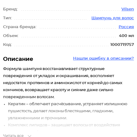
Бренд:
Vilsen
Тип:
Шампунь для волос
Страна бренда:
Россия
Объем:
400 мл
Код:
1000719757
Описание
Нашли ошибку в описании?
Формула шампуня восстанавливает структурные
повреждения от укладок и окрашивания, восполняет
недостаток протеинов и аминокислот от корней до самых
кончиков, возвращает красоту и сияние даже сильно
поврежденным волосам.
Кератин – облегчает расчёсывание, устраняет излишнюю
пушистость, делает локоны блестящими, гладкими,
увлажненными и прочными.
Комплекс липидов – защищает волосы от воздействия
окружающих факторов, предотвращает сечение и
Читать все