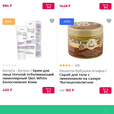
594 ₽
1449 ₽
-43%
(25)
Белита - Витекс /
Крем для
Рецепты бабушки Агафьи /
лица Ночной отбеливающий
Скраб для тела с
ламеллярный Skin White
лимонником на сахаре
Белоснежная Кожа
"Антицеллюлитное
народное средство"
420 ₽
153 ₽
270