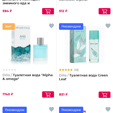
змеиного яда и
антиоксидантами
594 ₽
512 ₽
Рекомендуем
(13)
Dilis /
Туалетная вода "Alpha
Dilis /
Туалетная вода Green
& omega"
Leaf
1740 ₽
851 ₽
Рекомендуем
Рекомендуем