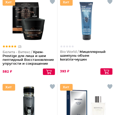
(2)
Bio World /
Мицеллярный
Белита - Витекс /
Крем-
шампунь-объем
Prestige для лица и шеи
keratrix+муцин
пептидный Восстановление
упругости и сокращение
морщин (ночной)
393 ₽
582 ₽