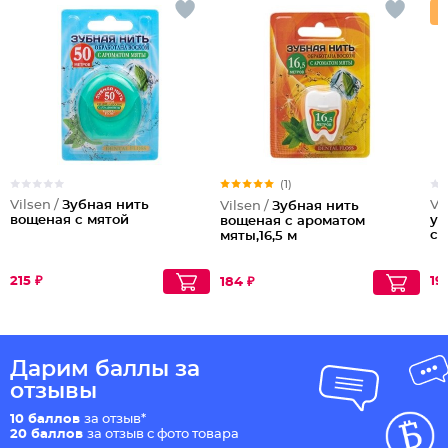
(1)
Vilsen /
Зубная нить
Vi
Vilsen /
Зубная нить
вощеная с мятой
ув
вощеная с ароматом
cr
мяты,16,5 м
215 ₽
19
184 ₽
Дарим баллы за
отзывы
10 баллов
за отзыв*
20 баллов
за отзыв с фото товара