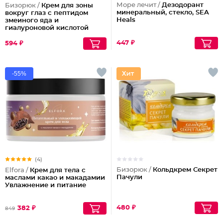
Море лечит /
Дезодорант
Бизорюк /
Крем для зоны
минеральный, стекло, SEA
вокруг глаз с пептидом
Heals
змеиного яда и
гиалуроновой кислотой
447 ₽
594 ₽
-55%
(4)
Бизорюк /
Кольдкрем Секрет
Elfora /
Крем для тела с
Пачули
маслами какао и макадамии
Увлажнение и питание
480 ₽
382 ₽
849