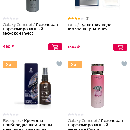
(3)
Galaxy Concept /
Дезодорант
Dilis /
Туалетная вода
парфюмированный
Individual platinum
мужской Invict
490 ₽
1563 ₽
Бизорюк /
Крем для
Galaxy Concept /
Дезодорант
подбородка шеи и зоны
парфюмированный
декольте с пептидом
женский Crystal