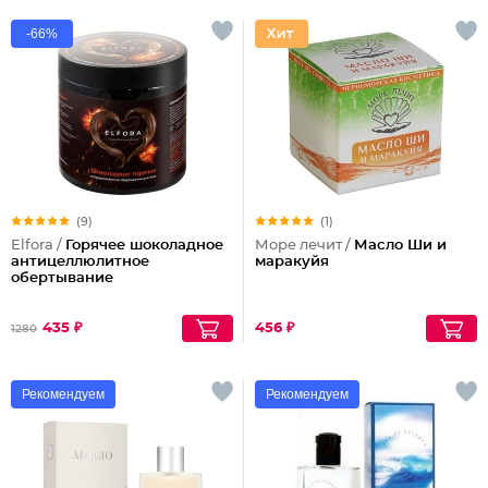
-66%
(9)
(1)
Elfora /
Горячее шоколадное
Море лечит /
Масло Ши и
антицеллюлитное
маракуйя
обертывание
435 ₽
456 ₽
1280
Рекомендуем
Рекомендуем