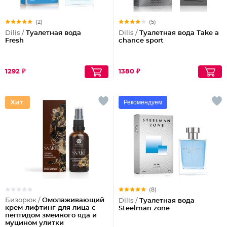
(2)
(5)
Dilis /
Туалетная вода
Dilis /
Туалетная вода Take a
Fresh
chance sport
1292 ₽
1380 ₽
Рекомендуем
(8)
Бизорюк /
Омолаживающий
Dilis /
Туалетная вода
крем-лифтинг для лица с
Steelman zone
пептидом змеиного яда и
муцином улитки