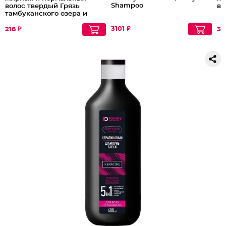
Shampoo
волос твердый Грязь
во
тамбуканского озера и
масло какао
3101 ₽
216 ₽
36