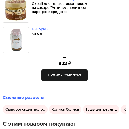
Скраб для тела с лимонником
на сахаре "Антицеллюлитное
народное средство"
Бизорюк
30 мл
=
822 ₽
Купить комплект
Смежные разделы
Сыворотка для волос
Холика Холика
Тушь для ресниц
Ко
С этим товаром покупают