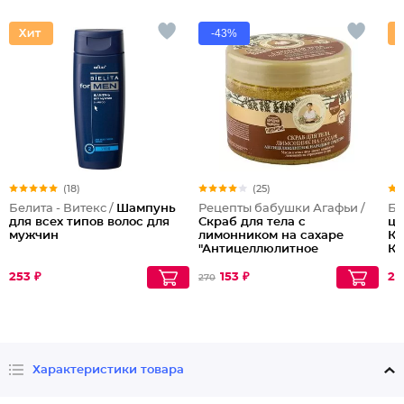
-43%
(18)
(25)
Белита - Витекс /
Шампунь
Рецепты бабушки Агафьи /
Би
для всех типов волос для
Скраб для тела с
це
мужчин
лимонником на сахаре
Кр
"Антицеллюлитное
Ка
народное средство"
253 ₽
153 ₽
21
270
Характеристики товара