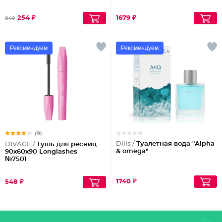
254 ₽
1679 ₽
849
Рекомендуем
Рекомендуем
(9)
Dilis /
Туалетная вода "Alpha
DIVAGE /
Тушь для ресниц
& omega"
90x60x90 Longlashes
№7501
1740 ₽
548 ₽