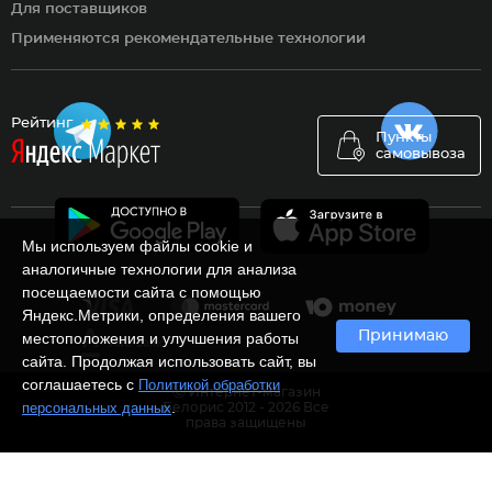
Для поставщиков
Применяются рекомендательные технологии
Рейтинг
Пункты
самовывоза
Мы используем файлы cookie и
аналогичные технологии для анализа
посещаемости сайта с помощью
Яндекс.Метрики, определения вашего
Принимаю
местоположения и улучшения работы
сайта. Продолжая использовать сайт, вы
соглашаетесь с
Политикой обработки
Ⓒ Интернет-магазин
.
персональных данных
Белорис 2012 - 2026 Все
права защищены