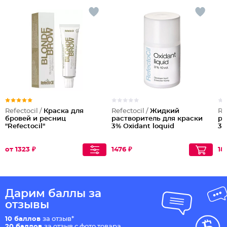
Refectocil /
Краска для
Refectocil /
Жидкий
Re
бровей и ресниц
растворитель для краски
ра
"Refectocil"
3% Oxidant loquid
3%
от 1323 ₽
1476 ₽
18
Дарим баллы за
отзывы
10 баллов
за отзыв*
20 баллов
за отзыв с фото товара