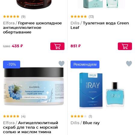
(9)
(13)
Elfora /
Горячее шоколадное
Dilis /
Туалетная вода Green
антицеллюлитное
Leaf
обертывание
435 ₽
851 ₽
1280
-70%
Рекомендуем
(4)
(1)
Elfora /
Антицеллюлитный
Dilis /
Blue ray
скраб для тела с морской
солью и маслом тмина