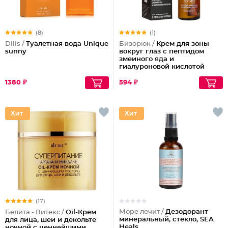
(8)
(1)
Dilis /
Туалетная вода Unique
Бизорюк /
Крем для зоны
sunny
вокруг глаз с пептидом
змеиного яда и
гиалуроновой кислотой
1380 ₽
594 ₽
(17)
Море лечит /
Дезодорант
Белита - Витекс /
Oil-Крем
минеральный, стекло, SEA
для лица, шеи и декольте
Heals
ночной с ценнейшими