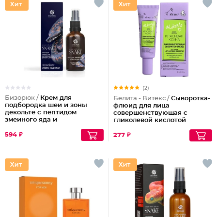
(2)
Бизорюк /
Крем для
Белита - Витекс /
Сыворотка-
подбородка шеи и зоны
флюид для лица
декольте с пептидом
совершенствующая с
змеиного яда и
гликолевой кислотой
антиоксидантами
594 ₽
277 ₽