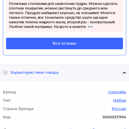
Отличные спонжики для нанесения пудры. Можно сделать
плотное покрытие, можно растянуть до среднего или
лёгкого. Продукт набирают хорошо, не плешивят. Моются
также отлично, все тональное средство ушло ща одно
нажатие помпы жидкого мыла, второй раз - контрольный.
Люблю такой материал. На фото в компле
Все отзывы
Характеристики товара
Бренд:
Cosmake
Тип:
Набор
Страна бренда:
Россия
Код:
1000037394