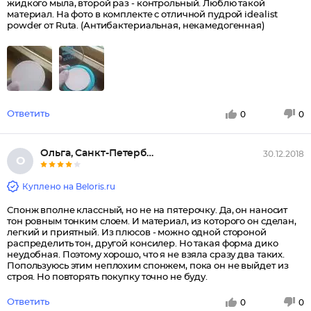
жидкого мыла, второй раз - контрольный. Люблю такой
материал. На фото в комплекте с отличной пудрой idealist
powder от Ruta. (Антибактериальная, некамедогенная)
Ответить
0
0
Ольга, Санкт-Петербург
30.12.2018
О
Куплено на Beloris.ru
Спонж вполне классный, но не на пятерочку. Да, он наносит
тон ровным тонким слоем. И материал, из которого он сделан,
легкий и приятный. Из плюсов - можно одной стороной
распределить тон, другой консилер. Но такая форма дико
неудобная. Поэтому хорошо, что я не взяла сразу два таких.
Попользуюсь этим неплохим спонжем, пока он не выйдет из
строя. Но повторять покупку точно не буду.
Ответить
0
0