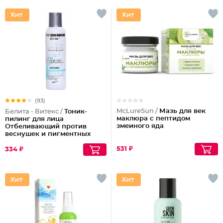
(93)
McLureSun /
Мазь для век
Белита - Витекс /
Тоник-
маклюра с пептидом
пилинг для лица
змеиного яда
Отбеливающий против
веснушек и пигментных
пятен
531 ₽
334 ₽