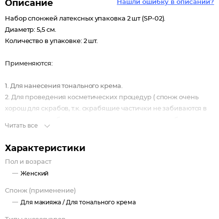
Описание
Нашли ошибку в описании?
Набор спонжей латексных упаковка 2 шт (SP-02).
Диаметр: 5,5 см.
Количество в упаковке: 2 шт.
Применяются:
1. Для нанесения тонального крема.
2. Для проведения косметических процедур ( спонж очень
хорош для скрабов, т.к. скрабящие частички не забиваются в
мелкие поры губки и, оставаясь на поверхности, работают
Читать все
более эффективно).
Характеристики
Пол и возраст
Женский
Спонж (применение)
Для макияжа /
Для тонального крема