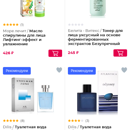
(1)
Белита - Витекс /
Тонер для
Море лечит /
Масло
лица уксусный на основе
спирулины для лица
ферментированных
Лифтинг-эффект и
экстрактов Безупречный
увлажнение
тон
245 ₽
426 ₽
Рекомендуем
Рекомендуем
(8)
(3)
Dilis /
Туалетная вода
Dilis /
Туалетная вода