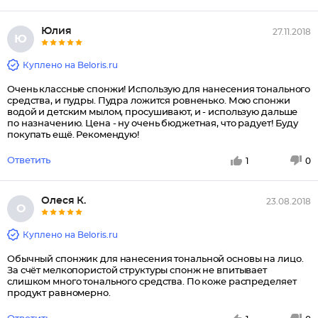
Юлия
27.11.2018
Ю
Куплено на Beloris.ru
Очень классные спонжи! Использую для нанесения тонального
средства, и пудры. Пудра ложится ровненько. Мою спонжи
водой и детским мылом, просушивают, и - использую дальше
по назначению. Цена - ну очень бюджетная, что радует! Буду
покупать ещё. Рекомендую!
Ответить
1
0
Олеся К.
23.08.2018
О
Куплено на Beloris.ru
Обычный спонжик для нанесения тональной основы на лицо.
За счёт мелкопористой структуры спонж не впитывает
слишком много тонального средства. По коже распределяет
продукт равномерно.