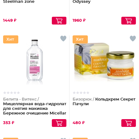
Steelman zone
Odyssey
1449 ₽
1960 ₽
Белита - Витекс /
Бизорюк /
Кольдкрем Секрет
Мицеллярная вода-гидролат
Пачули
для снятия макияжа
Бережное очищение Micellar
Cleansing
353 ₽
480 ₽