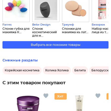
Farres
Belor Design
Триумф
Бизорюк
Спонж-губка для
Спонж
Спонжи для
Набор масо
макияжа К...
косметический
макияжа из лат...
лица из т...
для м...
Выбрать все похожие товары
Смежные разделы
Корейская косметика
Холика Холика
Белита
Белорусска
С этим товаром покупают