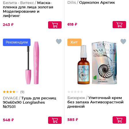
Dilis /
Одеколон Арктик
Белита - Витекс /
Маска-
пленка для лица золотая
Моделирование и
лифтинг
618 ₽
243 ₽
Рекомендуем
(9)
Бизорюк /
Улиточный крем
DIVAGE /
Тушь для ресниц
без запаха Антивозрастной
90x60x90 Longlashes
дневной
№7501
585 ₽
548 ₽