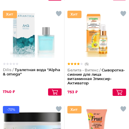
(5)
Dilis /
Туалетная вода "Alpha
Белита - Витекс /
Сыворотка-
& omega"
сияние для лица
витаминная Эликсир-
Активатор
1740 ₽
753 ₽
-70%