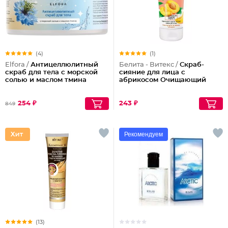
(4)
(1)
Elfora /
Антицеллюлитный
Белита - Витекс /
Скраб-
скраб для тела с морской
сияние для лица с
солью и маслом тмина
абрикосом Очищающий
254 ₽
243 ₽
849
Рекомендуем
(13)