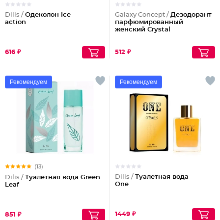
Dilis /
Одеколон Ice
Galaxy Concept /
Дезодорант
action
парфюмированный
женский Crystal
616 ₽
512 ₽
Рекомендуем
Рекомендуем
(13)
Dilis /
Туалетная вода
Dilis /
Туалетная вода Green
One
Leaf
1449 ₽
851 ₽