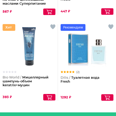
маслами Суперпитание
Аргана и миндаль
447 ₽
567 ₽
Рекомендуем
(2)
Bio World /
Мицеллярный
Dilis /
Туалетная вода
шампунь-объем
Fresh
keratrix+муцин
393 ₽
1292 ₽