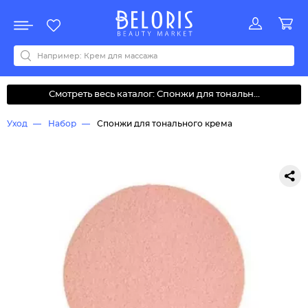
Распродажа
Акции
Новинки
Хит продаж
Все бренды
0-9
A
B
C
D
E
F
G
H
I
J
K
L
M
N
O
P
Q
R
S
T
U
V
W
Y
Z
А
Б
В
Д
З
И
М
О
К
Л
Н
П
Р
С
Т
У
Ф
Ч
Смотреть весь каталог: Спонжи для тональн...
Уход
Набор
Спонжи для тонального крема