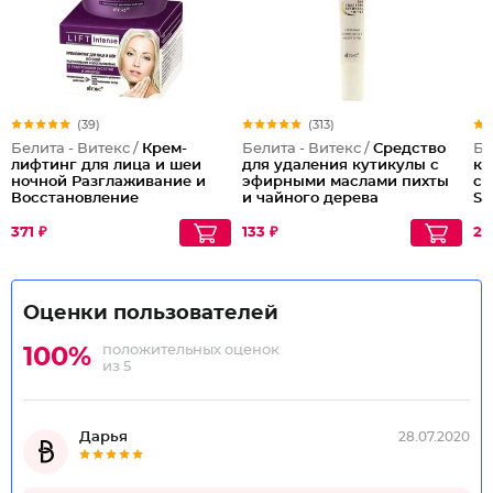
(39)
(313)
Белита - Витекс /
Крем-
Белита - Витекс /
Средство
Бе
лифтинг для лица и шеи
для удаления кутикулы с
ко
ночной Разглаживание и
эфирными маслами пихты
со
Восстановление
и чайного дерева
SP
371 ₽
133 ₽
27
Оценки пользователей
положительных оценок
100%
из 5
Дарья
28.07.2020