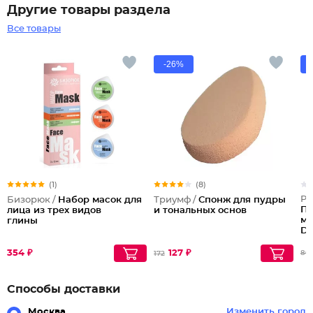
Другие товары раздела
Все товары
-26%
(1)
(8)
Pa
Бизорюк /
Набор масок для
Триумф /
Спонж для пудры
По
лица из трех видов
и тональных основ
му
глины
Do
бр
354 ₽
127 ₽
80
172
Способы доставки
Москва
Изменить город