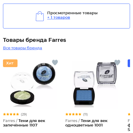
Просмотренные товары
+ 1 товаров
Товары бренда Farres
Все товары бренда
(29)
(11)
Farres /
Тени для век
Farres /
Тени для век
Fa
запечённые 1107
одноцветные 1001
фл
Su