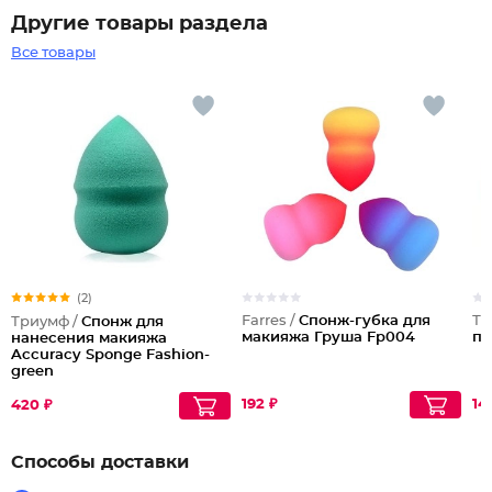
Другие товары раздела
Все товары
(2)
Farres /
Cпонж-губка для
Тр
Триумф /
Спонж для
макияжа Груша Fp004
п
нанесения макияжа
Accuracy Sponge Fashion-
green
192 ₽
14
420 ₽
Способы доставки