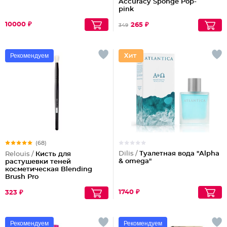
Accuracy Sponge Pop-
pink
10000 ₽
265 ₽
349
Рекомендуем
(68)
Dilis /
Туалетная вода "Alpha
Relouis /
Кисть для
& omega"
растушевки теней
косметическая Blending
Brush Pro
1740 ₽
323 ₽
Рекомендуем
Рекомендуем