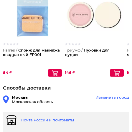
Farres /
Спонж для макияжа
Триумф /
Пуховки для
Fa
квадратный FP001
пудры
ма
84 ₽
146 ₽
19
Способы доставки
Москва
Изменить город
Московская область
Почта России и почтоматы