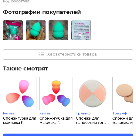
Код:
1000067687
Фотографии покупателей
Характеристики товара
Также смотрят
Farres
Farres
Триумф
Триумф
Спонж-губка для
Cпонж-губка для
Спонжи для
Спонжи для
макияжа Я...
макияжа Г...
нанесения тона...
макияжа из л