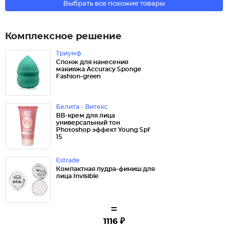
Выбрать все похожие товары
Комплексное решение
Триумф
Спонж для нанесения
макияжа Accuracy Sponge
Fashion-green
Белита - Витекс
ВВ-крем для лица
универсальный тон
Photoshop эффект Young Spf
15
Estrade
Компактная пудра-финиш для
лица Invisible
=
1116 ₽