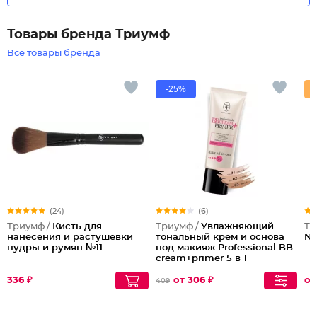
Товары бренда Триумф
Все товары бренда
-25%
(24)
(6)
Триумф /
Кисть для
Триумф /
Увлажняющий
Тр
нанесения и растушевки
тональный крем и основа
Nu
пудры и румян №11
под макияж Professional BB
cream+primer 5 в 1
336 ₽
от 306 ₽
от
409