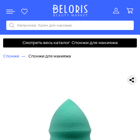
Распродажа
Акции
Новинки
Хит продаж
Все бренды
0-9
A
B
C
D
E
F
G
H
I
J
K
L
M
N
O
P
Q
R
S
T
U
V
W
Y
Z
А
Б
В
Д
З
И
М
О
К
Л
Н
П
Р
С
Т
У
Ф
Ч
Смотреть весь каталог: Спонжи для макияжа
Спонжи
Спонжи для макияжа