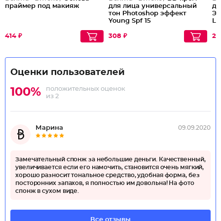
праймер под макияж
для лица универсальный
дл
тон Photoshop эффект
Эк
Young Spf 15
Li
414 ₽
308 ₽
28
Оценки пользователей
положительных оценок
100%
из 2
Марина
09.09.2020
Замечательный спонж за небольшие деньги. Качественный,
увеличивается если его намочить, становится очень мягкий,
хорошо разносит тональное средство, удобная форма, без
посторонних запахов, я полностью им довольна! На фото
спонж в сухом виде.
Все отзывы