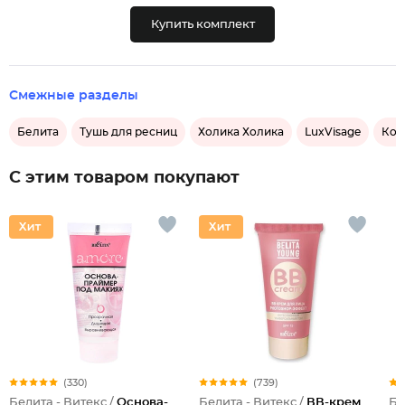
Купить комплект
Смежные разделы
Белита
Тушь для ресниц
Холика Холика
LuxVisage
Кор
С этим товаром покупают
(330)
(739)
Белита - Витекс /
Основа-
Белита - Витекс /
ВВ-крем
Бе