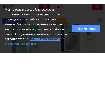
3000 ₽
315 ₽
Мы используем файлы cookie и
аналогичные технологии для анализа
посещаемости сайта с помощью
Рекомендуем
Яндекс.Метрики, определения вашего
Принимаю
местоположения и улучшения работы
сайта. Продолжая использовать сайт, вы
соглашаетесь с
Политикой обработки
.
персональных данных
(13)
(3)
Dilis /
Туалетная вода Green
Dilis /
Туалетная вода
Leaf
Individual platinum
851 ₽
1563 ₽
Рекомендуем
-70%